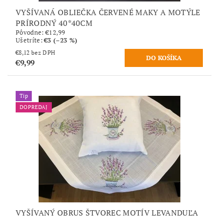
VYŠÍVANÁ OBLIEČKA ČERVENÉ MAKY A MOTÝLE
PRÍRODNÝ 40*40CM
Pôvodne:
€12,99
Ušetríte
:
€3 (–23 %)
€8,12 bez DPH
€9,99
Tip
DOPREDAJ
VYŠÍVANÝ OBRUS ŠTVOREC MOTÍV LEVANDUĽA