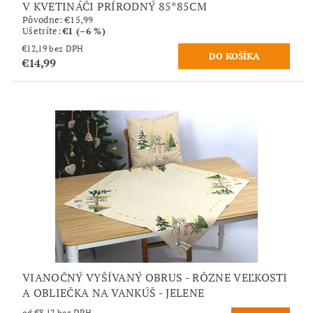
V KVETINÁČI PRÍRODNÝ 85*85CM
Pôvodne:
€15,99
Ušetríte
:
€1 (–6 %)
€12,19 bez DPH
€14,99
VIANOČNÝ VYŠÍVANÝ OBRUS - RÔZNE VEĽKOSTI
A OBLIEČKA NA VANKÚŠ - JELENE
od €8,12 bez DPH