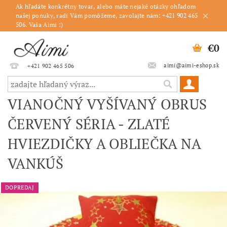
Ak hľadáte konkrétny tovar, alebo máte nejaké otázky ohľadom
našej ponuky, radi Vám pomôžeme, zavolajte nám: +421 902 465
506. Vaša Aimi :)
€0
aimi@aimi-eshop.sk
+421 902 465 506
VIANOČNÝ VYŠÍVANÝ OBRUS
ČERVENÝ SÉRIA - ZLATÉ
HVIEZDIČKY A OBLIEČKA NA
VANKÚŠ
DOPREDAJ