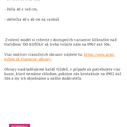
- štóla 40 x 160 cm,
- obliečka 40 x 40 cm na vankúš
Zvolený model si vyberte z dostupných variantov kliknutím nad
tlačidlom "DO KOŠÍKA" ak treba volajte nám na 0902 465 506.
Viac motívov vianočných obrusov nájdete tu:
https://www.aimi-
eshop.sk/vianocne-obrusy/
Obrusy naskladňujeme každý týždeň, v prípade ak potrebujete viac
kusov, ktoré nemáme skladom, pokojne nás kontaktuje na 0902 465
506 a my ich objednáme u nášho dodávateľa.
DOPREDAJ