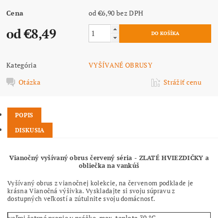
Cena
od €6,90
bez DPH
od €8,49
Kategória
VYŠÍVANÉ OBRUSY
Otázka
Strážiť cenu
POPIS
DISKUSIA
Vianočný vyšívaný obrus červený séria - ZLATÉ HVIEZDIČKY a
obliečka na vankúš
Vyšívaný obrus z vianočnej kolekcie, na červenom podklade je
krásna Vianočná výšivka. Vyskladajte si svoju súpravu z
dostupných veľkostí a zútulnite svoju domácnosť.
veľmi šetrné pranie v práčke, max. teplota 30 °C,