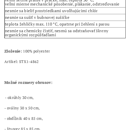
veľmi mierne mechanické pôsobenie, plákanie, odstreďovanie
nesmie sa bieliť prostriedkami uvoľňujúcimi chlór
nesmie sa sušiť v bubnovej sušičke
teplota žehličky max. 110 °C, opatrne pri žehlení s parou
nesmie sa chemicky čistiť, nesmú sa odstraňovať škvrny
organickými rozpúšťadlami
Zloženie:
100% polyester
Artikel: STX1-4862
Možné rozmery obrusov:
- okrúhly 30 cm,
- oválny 30 x 50 cm,
- obdĺžnik 40 x 85 cm,
- štvorec 85 x 85 cm,