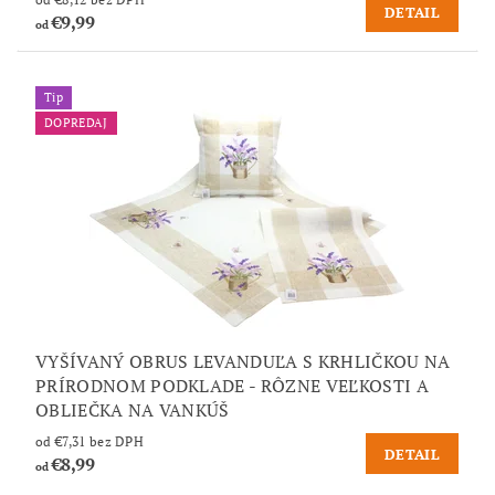
DETAIL
€9,99
od
Tip
DOPREDAJ
VYŠÍVANÝ OBRUS LEVANDUĽA S KRHLIČKOU NA
PRÍRODNOM PODKLADE - RÔZNE VEĽKOSTI A
OBLIEČKA NA VANKÚŠ
od €7,31 bez DPH
DETAIL
€8,99
od