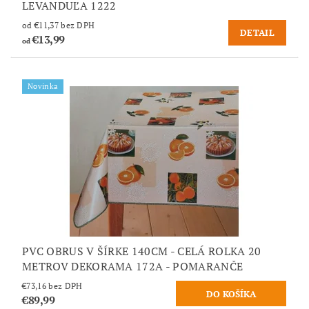
LEVANDUĽA 1222
od €11,37 bez DPH
DETAIL
€13,99
od
Novinka
PVC OBRUS V ŠÍRKE 140CM - CELÁ ROLKA 20
METROV DEKORAMA 172A - POMARANČE
€73,16 bez DPH
€89,99