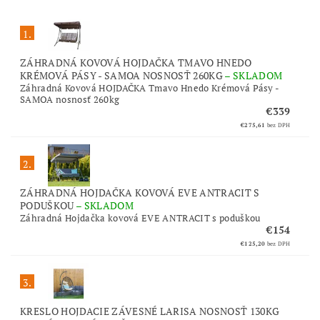
1.
ZÁHRADNÁ KOVOVÁ HOJDAČKA TMAVO HNEDO
KRÉMOVÁ PÁSY - SAMOA NOSNOSŤ 260KG
–
SKLADOM
Záhradná Kovová HOJDAČKA Tmavo Hnedo Krémová Pásy -
SAMOA nosnosť 260kg
€339
€275,61
bez DPH
2.
ZÁHRADNÁ HOJDAČKA KOVOVÁ EVE ANTRACIT S
PODUŠKOU
–
SKLADOM
Záhradná Hojdačka kovová EVE ANTRACIT s poduškou
€154
€125,20
bez DPH
3.
KRESLO HOJDACIE ZÁVESNÉ LARISA NOSNOSŤ 130KG