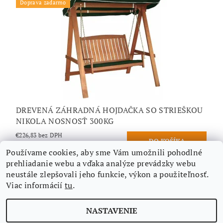
Doprava zadarmo
DREVENÁ ZÁHRADNÁ HOJDAČKA SO STRIEŠKOU
NIKOLA NOSNOSŤ 300KG
€226,83 bez DPH
€279
/ ks
Používame cookies, aby sme Vám umožnili pohodlné
prehliadanie webu a vďaka analýze prevádzky webu
neustále zlepšovali jeho funkcie, výkon a použiteľnosť.
Viac informácií
tu
.
Nájdete nás aj na Facebooku
NASTAVENIE
Upraviť nastavenie cookies