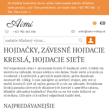
Ak hľadáte konkrétny tovar, alebo máte nejaké otázky ohľadom
našej ponuky, radi Vám pomôžeme, zavolajte nám: +421 902 465
506. Vaša Aimi :)
€0
aimi@aimi-eshop.sk
+421 902 465 506
HOJDAČKY, ZÁVESNÉ HOJDACIE
KRESLÁ, HOJDACIE SIEŤE
Nič neprekoná relax v závesnom kresle či hojdacej sieti. Urobte im
miesto na záhrade, terase alebo u vás doma. Naše siete a kreslá sú
vyrobené z kvalitných a pevných materiálov, preto dosahujú
nosnosť 80-150kg. U nás zakúpite aj oceľový stojan, aby ste si
mohli kreslo či sieť už zajtra postaviť u vás na záhrade. Prinášame
širokú ponuku závesných dizajnových kresiel z umelého ratanu.
Hľadáte záhradnú hojdačku? Pozrite sa na tie naše látkové so
strieškou. Užívajte si kvalitný odpočinok každý deň.
NAJPREDÁVANEJŠIE