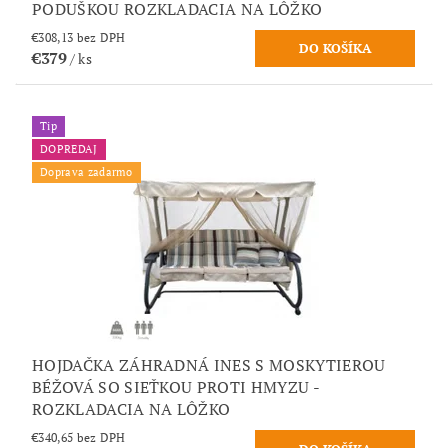
PODUŠKOU ROZKLADACIA NA LÔŽKO
€308,13 bez DPH
€379
/ ks
Tip
DOPREDAJ
Doprava zadarmo
HOJDAČKA ZÁHRADNÁ INES S MOSKYTIEROU
BÉŽOVÁ SO SIEŤKOU PROTI HMYZU -
ROZKLADACIA NA LÔŽKO
€340,65 bez DPH