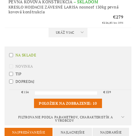
PEVNÁ KOVOVÁ KONŠTRUKCIA
–
SKLADOM
KRESLO HOJDACIE ZÁVESNÉ LARISA nosnosť 130kg pevná
kovová konštrukcia
€279
€226,83
bez DPH
UKÁŽ VIAC
NA SKLADE
NOVINKA
TIP
DOPREDAJ
€
154
€
539
POLOŽIEK NA ZOBRAZENIE:
10
FILTROVANIE PODĽA PARAMETROV, CHARAKTERISTÍK A
VÝROBCOV
NAJPREDÁVANEJŠIE
NAJLACNEJŠIE
NAJDRAHŠIE