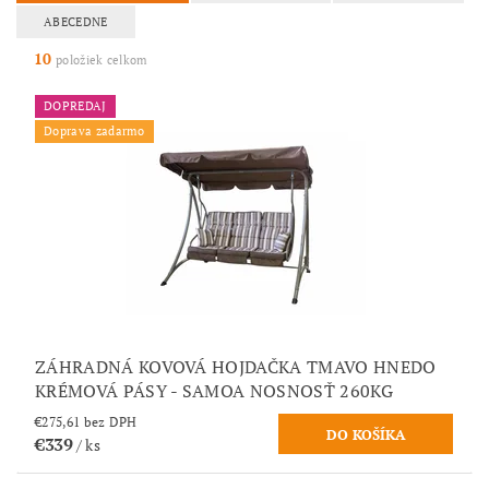
ABECEDNE
10
položiek celkom
DOPREDAJ
Doprava zadarmo
ZÁHRADNÁ KOVOVÁ HOJDAČKA TMAVO HNEDO
KRÉMOVÁ PÁSY - SAMOA NOSNOSŤ 260KG
€275,61 bez DPH
€339
/ ks