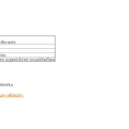
eďovanie
arou
vrny organickými rozpúšťadlam
obliečka
usy-obliecky/