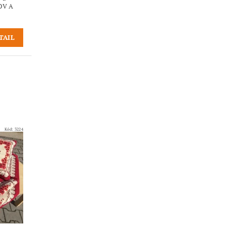
OV A
TAIL
Kód:
3224