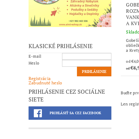
GOBE
ROZM
VANK
A KV
Sklad
Gobelí
KLASICKÉ PRIHLÁSENIE
oblieč
a Kvet
E-mail
Heslo
€4,
od
Registrácia
Zabudnuté heslo
PRIHLÁSENIE CEZ SOCIÁLNE
Buďte prv
SIETE
Len regis
PRIHLÁSIŤ SA CEZ FACEBOOK