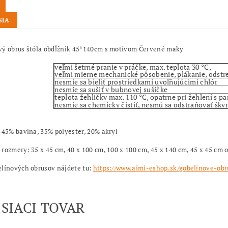
SIA
vý obrus štóla obdĺžnik 45*140cm s motívom Červené maky
veľmi šetrné pranie v práčke, max. teplota 30 °C,
veľmi mierne mechanické pôsobenie, plákanie, odstr
nesmie sa bieliť prostriedkami uvoľňujúcimi chlór
nesmie sa sušiť v bubnovej sušičke
teplota žehličky max. 110 °C, opatrne pri žehlení s p
nesmie sa chemicky čistiť, nesmú sa odstraňovať šk
 45% bavlna, 35% polyester, 20% akryl
rozmery: 35 x 45 cm, 40 x 100 cm, 100 x 100 cm, 45 x 140 cm, 45 x 45 cm 
elínových obrusov nájdete tu:
https://www.aimi-eshop.sk/gobelinove-obr
ISIACI TOVAR