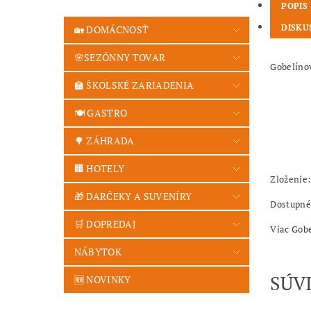
POPIS
DISKU
🏡 DOMÁCNOSŤ
🌸SEZÓNNY TOVAR
Gobelíno
🏫 ŠKOLSKÉ ZARIADENIA
🍽️ GASTRO
🌳 ZÁHRADA
🏢 HOTELY
Zloženie:
🎁 DARČEKY A SUVENÍRY
Dostupné 
🛒 DOPREDAJ
Viac Gob
NÁBYTOK
SÚV
🆕 NOVINKY