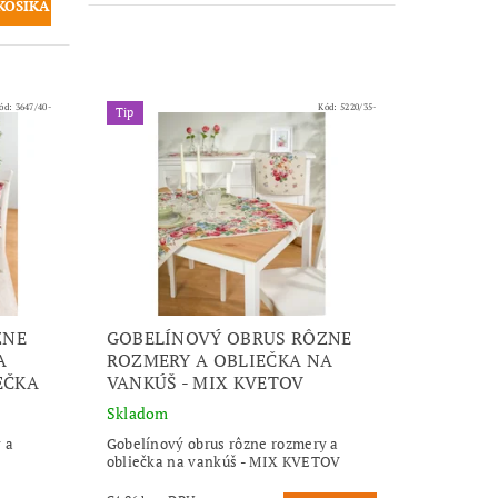
ód:
3647/40-
Kód:
5220/35-
Tip
ZNE
GOBELÍNOVÝ OBRUS RÔZNE
A
ROZMERY A OBLIEČKA NA
EČKA
VANKÚŠ - MIX KVETOV
Skladom
 a
Gobelínový obrus rôzne rozmery a
obliečka na vankúš - MIX KVETOV