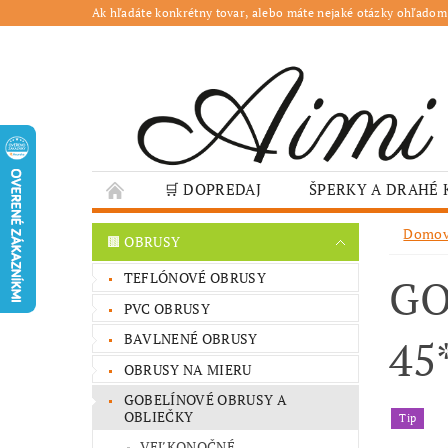
Ak hľadáte konkrétny tovar, alebo máte nejaké otázky ohľadom
🛒 DOPREDAJ
ŠPERKY A DRAHÉ
🌳 ZÁHRADA
🍽️ GASTRO
JESENN
Domo
🟫 OBRUSY
❤️ VALENTÍN – TIPY NA DARČEKY
🐣VE
TEFLÓNOVÉ OBRUSY
GO
GASTRO PREVÁDZKY
ŠKOLY A VEREJN
PVC OBRUSY
BAVLNENÉ OBRUSY
45
OBRUSY NA MIERU
GOBELÍNOVÉ OBRUSY A
OBLIEČKY
Tip
VEĽKONOČNÉ