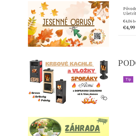
Pôvod
Ušetrí
€4
€4,99
POD
Tip