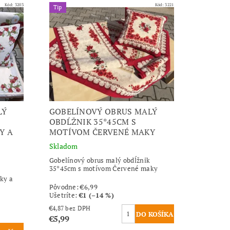
Kód:
3203
Kód:
3221
Tip
LÝ
GOBELÍNOVÝ OBRUS MALÝ
OBDĹŽNIK 35*45CM S
Y A
MOTÍVOM ČERVENÉ MAKY
Skladom
Gobelínový obrus malý obdĺžnik
35*45cm s motívom Červené maky
ky a
Pôvodne:
€6,99
Ušetríte
:
€1 (–14 %)
€4,87 bez DPH
€5,99