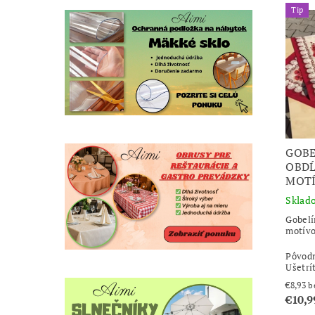
Tip
GOBE
OBDĹ
MOTÍ
Sklad
Gobelí
motív
Pôvod
Ušetrí
€8
€10,9