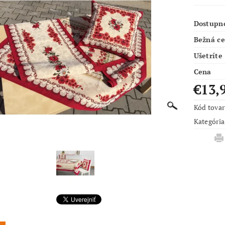
Dostupn
Bežná c
Ušetríte
Cena
€13,
Kód tova
Kategória