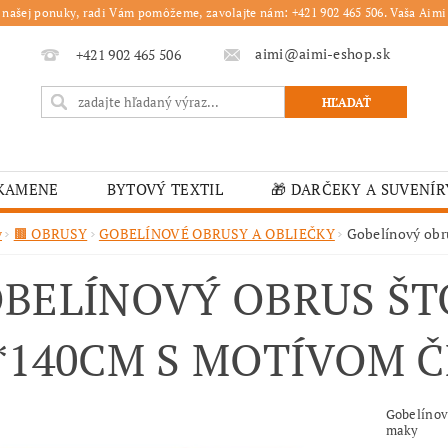
 našej ponuky, radi Vám pomôžeme, zavolajte nám: +421 902 465 506. Vaša Aimi 
aimi@aimi-eshop.sk
+421 902 465 506
 KAMENE
BYTOVÝ TEXTIL
🎁 DARČEKY A SUVENÍR
É OBRUSY
🎄 VIANOČNÝ TOVAR
🏫 ŠKOLSKÉ ZARI
v
🟫 OBRUSY
GOBELÍNOVÉ OBRUSY A OBLIEČKY
Gobelínový obr
ĽKONOČNÝ TOVAR
VIANOČNÉ
🟫 OBRUSY
K
BELÍNOVÝ OBRUS ŠT
É ZARIADENIA
MOJA OBJEDNÁVKA
*140CM S MOTÍVOM 
Gobelínov
maky