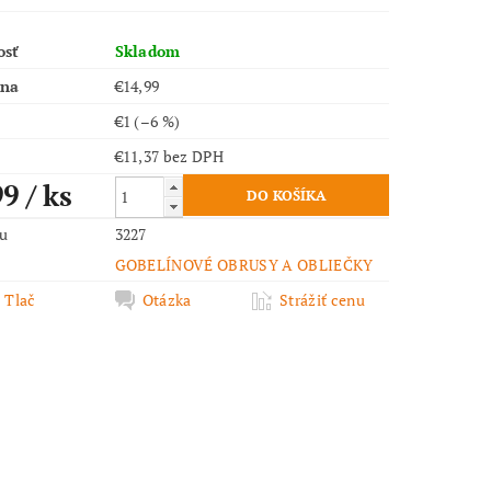
osť
Skladom
ena
€14,99
€1
(–6 %)
€11,37 bez DPH
99
/ ks
ru
3227
GOBELÍNOVÉ OBRUSY A OBLIEČKY
Tlač
Otázka
Strážiť cenu