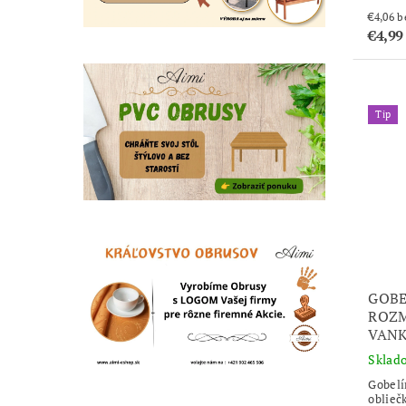
€4
€4,99
Tip
GOBE
ROZM
VANK
Sklad
Gobelí
oblieč