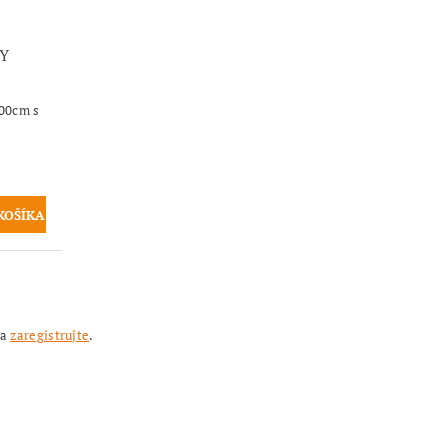
Y
100cm s
sa
zaregistrujte
.