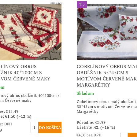
Kód:
3224
Tip
LÍNOVÝ OBRUS
GOBELÍNOVÝ OBRUS MA
ŽNIK 40*100CM S
OBDĹŽNIK 35*45CM S
VOM ČERVENÉ MAKY
MOTÍVOM ČERVENÉ MAK
MARGARÉTKY
om
Skladom
nový obrus obdĺžnik 40*100cm s
om Červené maky
Gobelínový obrus malý obdĺžnik
35*45cm s motívom Červené ma
ne:
€12,49
Margarétky
te
:
€1,50 (–12 %)
Pôvodne:
€5,99
,93 bez DPH
Ušetríte
:
€1 (–16 %)
9
€4,06 bez DPH