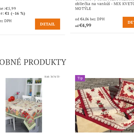
obliečka na vankúš - MIX KVET
ne:
€5,99
MOTÝLE
te
:
€1 (–16 %)
od €4,06 bez DPH
,06 bez DPH
DE
DETAIL
€4,99
od
OBNÉ PRODUKTY
Kód:
3674/35-
Tip