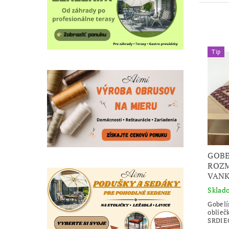
Tip
GOBE
ROZM
VANK
Sklad
Gobelí
oblieč
SRDIE