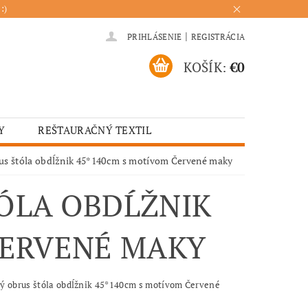
:)
|
PRIHLÁSENIE
REGISTRÁCIA
KOŠÍK:
€0
Y
REŠTAURAČNÝ TEXTIL
ADENIA
HOTELOVÝ TEXTIL
us štóla obdĺžnik 45*140cm s motívom Červené maky
ÚRENIE
KUCHYŇA
ÓLA OBDĹŽNIK
ČERVENÉ MAKY
ý obrus štóla obdĺžnik 45*140cm s motívom Červené