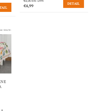
€4,06 bez DPH
DETAIL
€4,99
TAIL
ód:
5214/35-
ZNE
A
 a