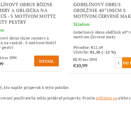
LÍNOVÝ OBRUS RÔZNE
GOBELÍNOVÝ OBRUS
ERY A OBLIEČKA NA
OBDĹŽNIK 40*100CM S
ÚŠ - S MOTÍVOM MOTÝĽ
MOTÍVOM ČERVENÉ MAK
ETY PESTRÝ
Skladom
om
Gobelínový obrus obdĺžnik 40*
motívom Červené maky
nový obrus rôzne rozmery a
ka na vankúš - S motívom Motýľ
y pestrý
Pôvodne:
€12,49
Ušetríte
:
€1,50 (–12 %)
od €4,06 bez DPH
€8,93 bez DPH
DETAIL
99
€10,99
ý, kto napíše príspevok k tejto položke.
trovaní používatelia môžu pridávať príspevky. Prosím
prihláste sa
alebo 