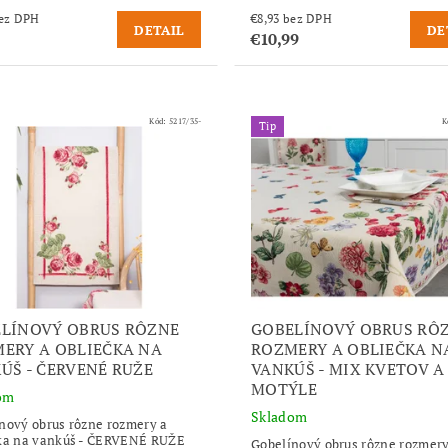
,06 bez DPH
€8,93 bez DPH
DETAIL
DE
€10,99
Kód:
5217/35-
K
Tip
LÍNOVÝ OBRUS RÔZNE
GOBELÍNOVÝ OBRUS RÔ
ERY A OBLIEČKA NA
ROZMERY A OBLIEČKA N
ÚŠ - ČERVENÉ RUŽE
VANKÚŠ - MIX KVETOV A
MOTÝLE
om
Skladom
nový obrus rôzne rozmery a
ka na vankúš - ČERVENÉ RUŽE
Gobelínový obrus rôzne rozmery