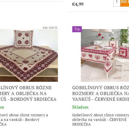
€4,99
Kód:
5205/35-
K
Tip
LÍNOVÝ OBRUS RÔZNE
GOBELÍNOVÝ OBRUS RÔ
ERY A OBLIEČKA NA
ROZMERY A OBLIEČKA N
ÚŠ - BORDOVÝ SRDIEČKA
VANKÚŠ - ČERVENÉ SRDI
om
Skladom
nový obrus rôzne rozmery a
Gobelínový obrus rôzne rozmery
ka na vankúš - Bordový
obliečka na vankúš - ČERVENÉ
ČKA
SRDIEČKA