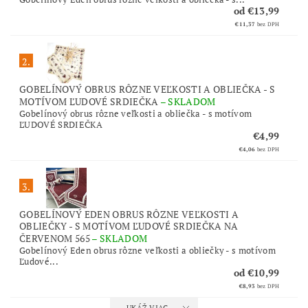
od €13,99
€11,37
bez DPH
2.
GOBELÍNOVÝ OBRUS RÔZNE VEĽKOSTI A OBLIEČKA - S
MOTÍVOM ĽUDOVÉ SRDIEČKA
–
SKLADOM
Gobelínový obrus rôzne veľkosti a obliečka - s motívom
ĽUDOVÉ SRDIEČKA
€4,99
€4,06
bez DPH
3.
GOBELÍNOVÝ EDEN OBRUS RÔZNE VEĽKOSTI A
OBLIEČKY - S MOTÍVOM ĽUDOVÉ SRDIEČKA NA
ČERVENOM 565
–
SKLADOM
Gobelínový Eden obrus rôzne veľkosti a obliečky - s motívom
Ľudové...
od €10,99
€8,93
bez DPH