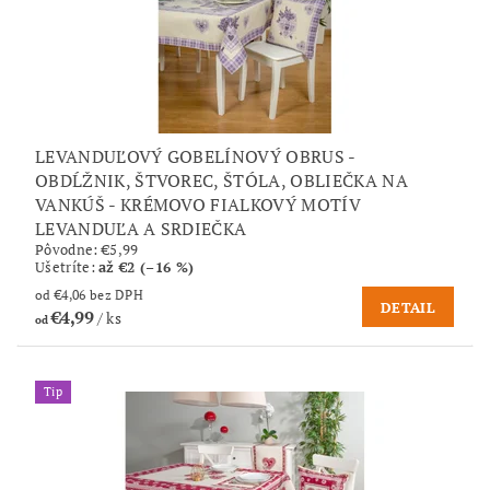
LEVANDUĽOVÝ GOBELÍNOVÝ OBRUS -
OBDĹŽNIK, ŠTVOREC, ŠTÓLA, OBLIEČKA NA
VANKÚŠ - KRÉMOVO FIALKOVÝ MOTÍV
LEVANDUĽA A SRDIEČKA
Pôvodne:
€5,99
Ušetríte
:
až €2 (–16 %)
od €4,06 bez DPH
DETAIL
€4,99
/ ks
od
Tip