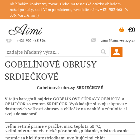
Ak hľadáte konkrétny tovar, alebo máte nejaké otázky ohľadom
našej ponuky, radi Vám pomôžeme, zavolajte nám: +421 902 465
506. Vaša Aimi :)
€0
aimi@aimi-eshop.sk
+421 902 465 506
GOBELÍNOVÉ OBRUSY
SRDIEČKOVÉ
Gobelínové obrusy SRDIEČKOVÉ
V tejto kategórií nájdete GOBELÍNOVÉ SÚPRAVY OBRUSOV a
OBLIEČOK so vzorom SRDIEČOK. Vyskladajte si svoju súpravu z
dostupných veľkostí obrusov a obliečky na vankúš a zútulnite si
svoju domácnosť.
veľmi šetrné pranie v práčke, max. teplota 30 °C,
veľmi mierne mechanické pôsobenie, plákanie, odstreďovanie
nesmie sa bieliť prostriedkami uvoľňujúcimi chlór