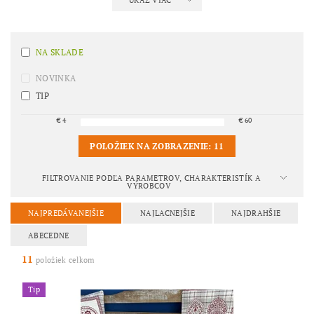
UKÁŽ VIAC
NA SKLADE
NOVINKA
TIP
€
4
€
60
POLOŽIEK NA ZOBRAZENIE:
11
FILTROVANIE PODĽA PARAMETROV, CHARAKTERISTÍK A
VÝROBCOV
NAJPREDÁVANEJŠIE
NAJLACNEJŠIE
NAJDRAHŠIE
ABECEDNE
11
položiek celkom
Tip