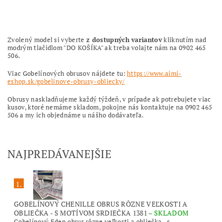
Zvolený model si vyberte
z dostupných variantov
kliknutím nad
modrým tlačidlom "DO KOŠÍKA" ak treba volajte nám na 0902 465
506.
Viac Gobelínových obrusov nájdete tu:
https://www.aimi-
eshop.sk/gobelinove-obrusy-obliecky/
Obrusy naskladňujeme každý týždeň, v prípade ak potrebujete viac
kusov, ktoré nemáme skladom, pokojne nás kontaktuje na 0902 465
506 a my ich objednáme u nášho dodávateľa.
NAJPREDÁVANEJŠIE
1.
GOBELÍNOVÝ CHENILLE OBRUS RÔZNE VEĽKOSTI A
OBLIEČKA - S MOTÍVOM SRDIEČKA 1381
–
SKLADOM
Gobelínový Eden obrus rôzne veľkosti a obliečka - s...