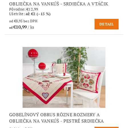
OBLIEČKA NA VANKÚŠ - SRDIEČKA A VTÁČIK
Pôvodne:
€12,99
Ušetríte
:
až €2 (–15 %)
od €8,93 bez DPH
DETAIL
€10,99
/ ks
od
GOBELÍNOVÝ OBRUS RÔZNE ROZMERY A
OBLIEČKA NA VANKÚŠ - PESTRÉ SRDIEČKA