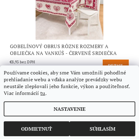
GOBELÍNOVÝ OBRUS RÔZNE ROZMERY A
OBLIEČKA NA VANKÚŠ - ČERVENÉ SRDIEČKA
€8,93 bez DPH
DETAIL
€10,99
/ ks
Používame cookies, aby sme Vám umožnili pohodlné
prehliadanie webu a vďaka analýze prevádzky webu
neustále zlepšovali jeho funkcie, výkon a použiteľnosť.
Viac informácií
tu
.
Nájdete nás aj na Facebooku
NASTAVENIE
Upraviť nastavenie cookies
2026 ©
Aimi-eshop
, všetky práva vyhradené
Vytvoril Shoptet
ODMIETNUŤ
SÚHLASÍM