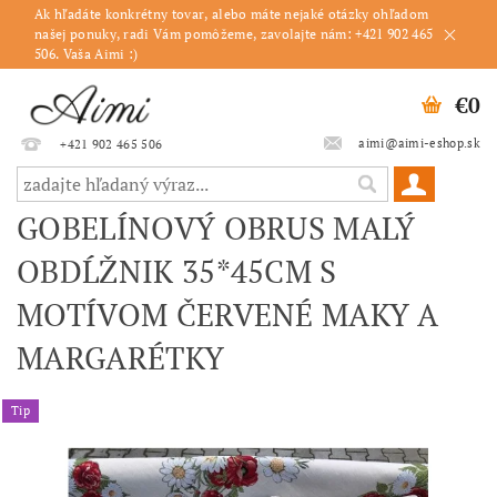
Ak hľadáte konkrétny tovar, alebo máte nejaké otázky ohľadom
našej ponuky, radi Vám pomôžeme, zavolajte nám: +421 902 465
506. Vaša Aimi :)
€0
aimi@aimi-eshop.sk
+421 902 465 506
GOBELÍNOVÝ OBRUS MALÝ
OBDĹŽNIK 35*45CM S
MOTÍVOM ČERVENÉ MAKY A
MARGARÉTKY
Tip