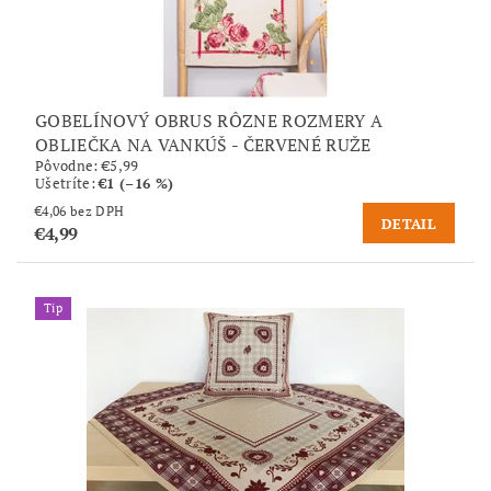
GOBELÍNOVÝ OBRUS RÔZNE ROZMERY A
OBLIEČKA NA VANKÚŠ - ČERVENÉ RUŽE
Pôvodne:
€5,99
Ušetríte
:
€1 (–16 %)
€4,06 bez DPH
DETAIL
€4,99
Tip