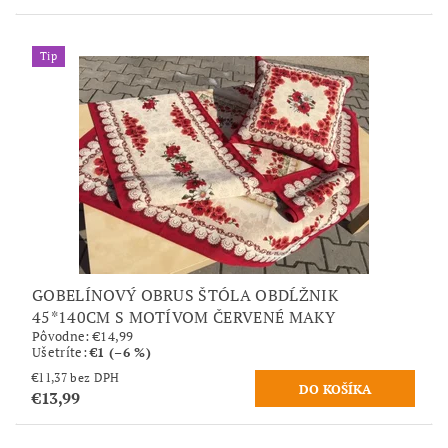
Tip
GOBELÍNOVÝ OBRUS ŠTÓLA OBDĹŽNIK
45*140CM S MOTÍVOM ČERVENÉ MAKY
Pôvodne:
€14,99
Ušetríte
:
€1 (–6 %)
€11,37 bez DPH
€13,99