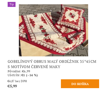
Tip
GOBELÍNOVÝ OBRUS MALÝ OBDĹŽNIK 35*45CM
S MOTÍVOM ČERVENÉ MAKY
Pôvodne:
€6,99
Ušetríte
:
€1 (–14 %)
€4,87 bez DPH
€5,99