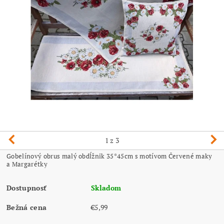
1
z 3
Gobelínový obrus malý obdĺžnik 35*45cm s motívom Červené maky
a Margarétky
Dostupnosť
Skladom
Bežná cena
€5,99