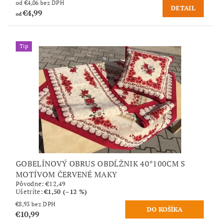
od €4,06 bez DPH
DETAIL
€4,99
od
Tip
GOBELÍNOVÝ OBRUS OBDĹŽNIK 40*100CM S
MOTÍVOM ČERVENÉ MAKY
Pôvodne:
€12,49
Ušetríte
:
€1,50 (–12 %)
€8,93 bez DPH
€10,99