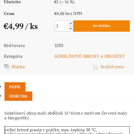
Ušetríte
€1
(–16 %)
Cena
€4,06 bez DPH
€4,99
/ ks
Kód tovaru
3203
Kategória
GOBELÍNOVÉ OBRUSY A OBLIEČKY
Otázka
Strážiť cenu
POPIS
DISKUSIA
Gobelínový obrus malý obdĺžnik 35*45cm s motívom Červené maky
a Margarétky
veľmi šetrné pranie v práčke, max. teplota 30 °C,
veľmi mierne mechanické pôsobenie, plákanie, odstreďovanie