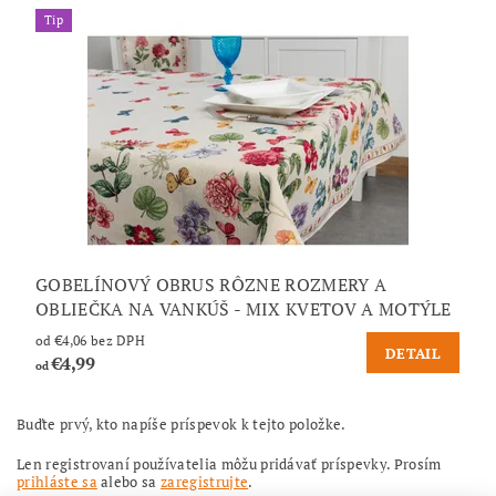
Tip
GOBELÍNOVÝ OBRUS RÔZNE ROZMERY A
OBLIEČKA NA VANKÚŠ - MIX KVETOV A MOTÝLE
od €4,06 bez DPH
DETAIL
€4,99
od
Buďte prvý, kto napíše príspevok k tejto položke.
Len registrovaní používatelia môžu pridávať príspevky. Prosím
prihláste sa
alebo sa
zaregistrujte
.