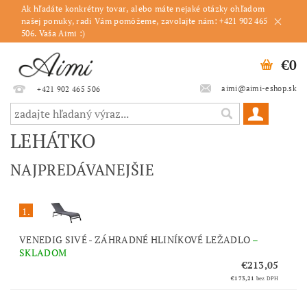
Ak hľadáte konkrétny tovar, alebo máte nejaké otázky ohľadom
našej ponuky, radi Vám pomôžeme, zavolajte nám: +421 902 465
506. Vaša Aimi :)
€0
aimi@aimi-eshop.sk
+421 902 465 506
LEHÁTKO
NAJPREDÁVANEJŠIE
1.
VENEDIG SIVÉ - ZÁHRADNÉ HLINÍKOVÉ LEŽADLO
–
SKLADOM
€213,05
€173,21
bez DPH