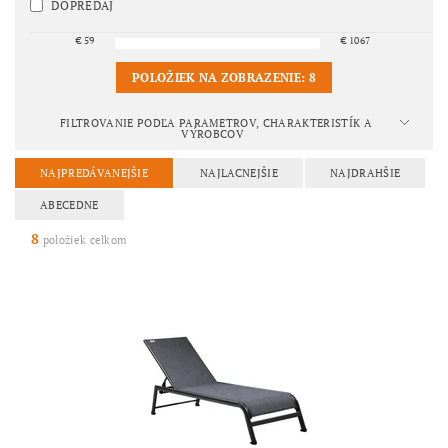
DOPREDAJ
€
59
€
1067
POLOŽIEK NA ZOBRAZENIE:
8
FILTROVANIE PODĽA PARAMETROV, CHARAKTERISTÍK A
VÝROBCOV
NAJPREDÁVANEJŠIE
NAJLACNEJŠIE
NAJDRAHŠIE
ABECEDNE
8
položiek celkom