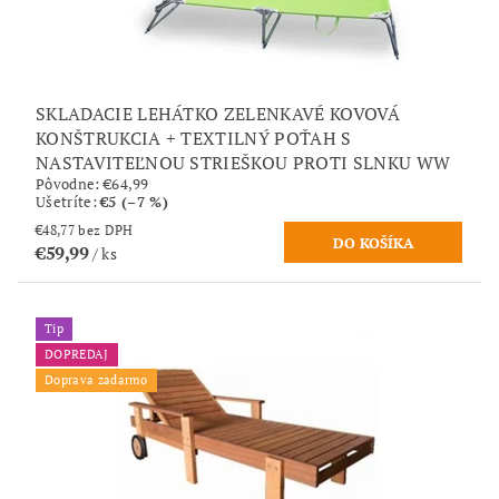
SKLADACIE LEHÁTKO ZELENKAVÉ KOVOVÁ
KONŠTRUKCIA + TEXTILNÝ POŤAH S
NASTAVITEĽNOU STRIEŠKOU PROTI SLNKU WW
Pôvodne:
€64,99
Ušetríte
:
€5 (–7 %)
€48,77 bez DPH
€59,99
/ ks
Tip
DOPREDAJ
Doprava zadarmo