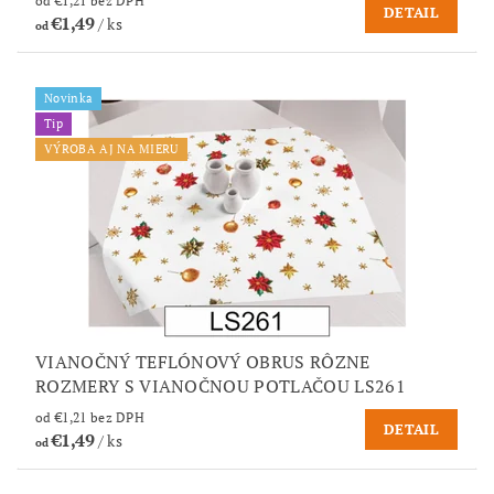
od €1,21 bez DPH
DETAIL
€1,49
/ ks
od
Novinka
Tip
VÝROBA AJ NA MIERU
VIANOČNÝ TEFLÓNOVÝ OBRUS RÔZNE
ROZMERY S VIANOČNOU POTLAČOU LS261
od €1,21 bez DPH
DETAIL
€1,49
/ ks
od