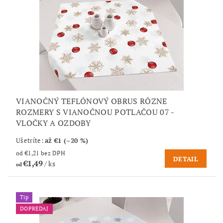
VIANOČNÝ TEFLÓNOVÝ OBRUS RÔZNE
ROZMERY S VIANOČNOU POTLAČOU 07 -
VLOČKY A OZDOBY
Ušetríte
:
až €1 (–20 %)
od €1,21 bez DPH
DETAIL
€1,49
/ ks
od
Tip
DOPREDAJ