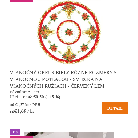
VIANOČNÝ OBRUS BIELY RÔZNE ROZMERY S
VIANOČNOU POTLAČOU - SVIEČKA NA
VIANOČNÝCH RUŽIACH - ČERVENÝ LEM
Pôvodne:
€1,99
Ušetríte
:
až €0,50 (–15 %)
od €1,37 bez DPH
DETAIL
€1,69
/ ks
od
Tip