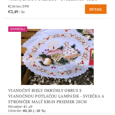
€2,84 bez DPH
DETAIL
€3,49
/ ks
DOPREDAJ
VIANOČNÝ BIELY OKRÚHLY OBRUS S
VIANOČNOU POTLAČOU LAMPÁŠIK - SVIEČKA A
STROMČEK MALÝ KRUH PRIEMER 28CM
Pôvodne:
€1,49
Ušetríte
:
€0,30 (–20 %)