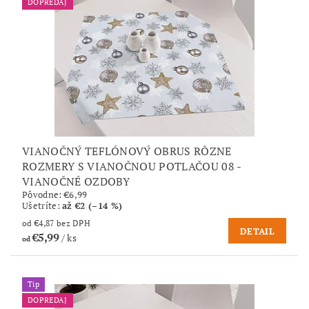
DOPREDAJ
VIANOČNÝ TEFLÓNOVÝ OBRUS RÔZNE
ROZMERY S VIANOČNOU POTLAČOU 08 -
VIANOČNÉ OZDOBY
Pôvodne:
€6,99
Ušetríte
:
až €2 (–14 %)
od €4,87 bez DPH
DETAIL
€5,99
/ ks
od
Tip
DOPREDAJ