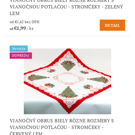
VIANOČNÝ OBRUS BIELY RÔZNE ROZMERY S
VIANOČNOU POTLAČOU - STROMČEKY - ZELENÝ
LEM
od €1,62 bez DPH
DETAIL
€1,99
/ ks
od
Novinka
DOPREDAJ
VIANOČNÝ OBRUS BIELY RÔZNE ROZMERY S
VIANOČNOU POTLAČOU - STROMČEKY -
ČERVENÝ LEM