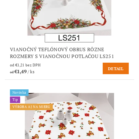
VIANOČNÝ TEFLÓNOVÝ OBRUS RÔZNE
ROZMERY S VIANOČNOU POTLAČOU LS251
od €1,21 bez DPH
DETAIL
€1,49
/ ks
od
Novinka
Tip
VÝROBA AJ NA MIERU