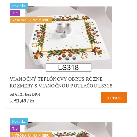
Novinka
Tip
VÝROBA AJ NA MIERU
VIANOČNÝ TEFLÓNOVÝ OBRUS RÔZNE
ROZMERY S VIANOČNOU POTLAČOU LS318
od €1,21 bez DPH
DETAIL
€1,49
/ ks
od
Novinka
Tip
VÝROBA AJ NA MIERU