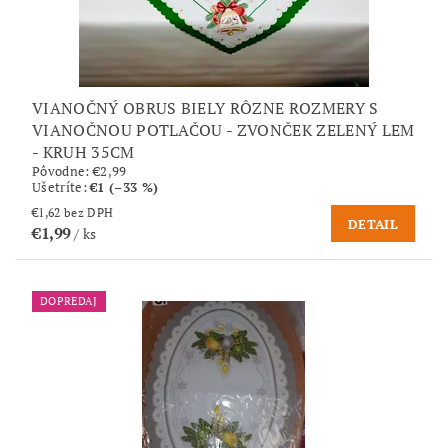
VIANOČNÝ OBRUS BIELY RÔZNE ROZMERY S
VIANOČNOU POTLAČOU - ZVONČEK ZELENÝ LEM
- KRUH 35CM
Pôvodne:
€2,99
Ušetríte
:
€1 (–33 %)
€1,62 bez DPH
DETAIL
€1,99
/ ks
DOPREDAJ