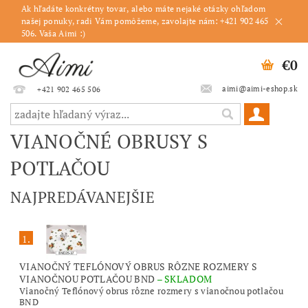
Ak hľadáte konkrétny tovar, alebo máte nejaké otázky ohľadom
našej ponuky, radi Vám pomôžeme, zavolajte nám: +421 902 465
506. Vaša Aimi :)
€0
aimi@aimi-eshop.sk
+421 902 465 506
VIANOČNÉ OBRUSY S
POTLAČOU
NAJPREDÁVANEJŠIE
1.
VIANOČNÝ TEFLÓNOVÝ OBRUS RÔZNE ROZMERY S
VIANOČNOU POTLAČOU BND
–
SKLADOM
Vianočný Teflónový obrus rôzne rozmery s vianočnou potlačou
BND