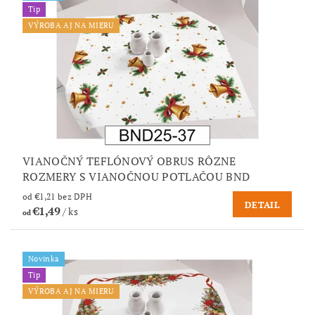
Tip
VÝROBA AJ NA MIERU
VIANOČNÝ TEFLÓNOVÝ OBRUS RÔZNE
ROZMERY S VIANOČNOU POTLAČOU BND
od €1,21 bez DPH
DETAIL
€1,49
/ ks
od
Novinka
Tip
VÝROBA AJ NA MIERU