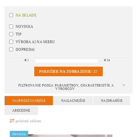
NA SKLADE
NOVINKA
TIP
VÝROBA AJ NA MIERU
DOPREDAJ
€
1
€
24
POLOŽIEK NA ZOBRAZENIE:
27
FILTROVANIE PODĽA PARAMETROV, CHARAKTERISTÍK A
VÝROBCOV
NAJPREDÁVANEJŠIE
NAJLACNEJŠIE
NAJDRAHŠIE
ABECEDNE
27
položiek celkom
Novinka