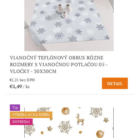
VIANOČNÝ TEFLÓNOVÝ OBRUS RÔZNE
ROZMERY S VIANOČNOU POTLAČOU 05 -
VLOČKY - 30X30CM
€1,21 bez DPH
DETAIL
€1,49
/ ks
Tip
VÝROBA AJ NA MIERU
DOPREDAJ