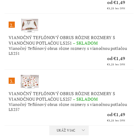
od €1,49
€1,21
bez DPH
2.
VIANOČNÝ TEFLÓNOVÝ OBRUS RÔZNE ROZMERY S
VIANOČNOU POTLAČOU LS251
–
SKLADOM
Vianočný Teflónový obrus rôzne rozmery s vianočnou potlačou
LS251
od €1,49
€1,21
bez DPH
3.
VIANOČNÝ TEFLÓNOVÝ OBRUS RÔZNE ROZMERY S
VIANOČNOU POTLAČOU LS257
–
SKLADOM
Vianočný Teflónový obrus rôzne rozmery s vianočnou potlačou
LS257
od €1,49
€1,21
bez DPH
UKÁŽ VIAC