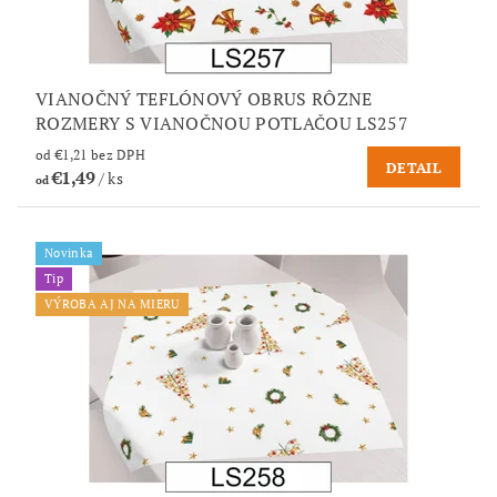
VIANOČNÝ TEFLÓNOVÝ OBRUS RÔZNE
ROZMERY S VIANOČNOU POTLAČOU LS257
od €1,21 bez DPH
DETAIL
€1,49
/ ks
od
Novinka
Tip
VÝROBA AJ NA MIERU