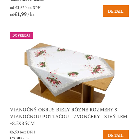
od €1,62 bez DPH
DETAIL
€1,99
/ ks
od
DOPREDAJ
VIANOČNÝ OBRUS BIELY RÔZNE ROZMERY S
VIANOČNOU POTLAČOU - ZVONČEKY - SIVÝ LEM
-85X85CM
€6,50 bez DPH
DETAIL
€7,99
/ ks