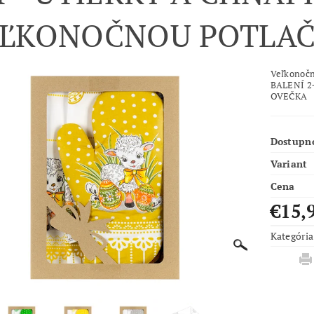
ĽKONOČNOU POTLAČ
Veľkonočn
BALENÍ 2+
OVEČKA
Dostupn
Variant
Cena
€15,
Kategória