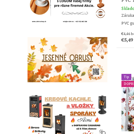
Sklad
Záruka
PVC g
€4
€5,49
Tip
DOPR