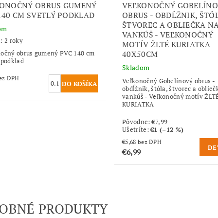
KONOČNÝ OBRUS GUMENÝ
VEĽKONOČNÝ GOBELÍNO
140 CM SVETLÝ PODKLAD
OBRUS - OBDĹŽNIK, ŠTÓ
ŠTVOREC A OBLIEČKA N
om
VANKÚŠ - VEĽKONOČNÝ
: 2 roky
MOTÍV ŽLTÉ KURIATKA -
nočný obrus gumený PVC 140 cm
40X50CM
 podklad
Skladom
,46 bez DPH
Veľkonočný Gobelínový obrus -
obdĺžnik, štóla, štvorec a oblieč
vankúš - Veľkonočný motív ŽLT
KURIATKA
Pôvodne:
€7,99
Ušetríte
:
€1 (–12 %)
€5,68 bez DPH
DE
€6,99
OBNÉ PRODUKTY