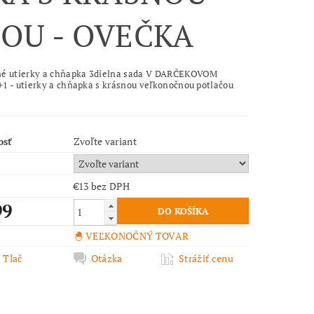
OU - OVEČKA
é utierky a chňapka 3dielna sada V DARČEKOVOM
1 - utierky a chňapka s krásnou veľkonočnou potlačou
osť
Zvoľte variant
€13 bez DPH
99
🐣 VEĽKONOČNÝ TOVAR
Tlač
Otázka
Strážiť cenu