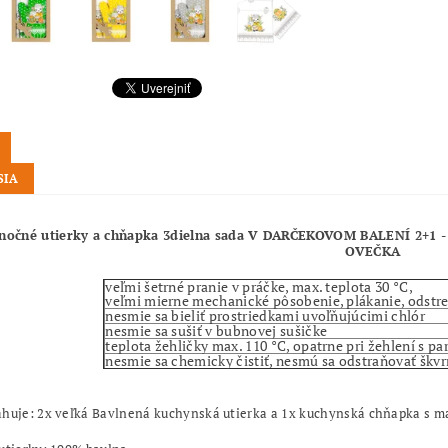
SIA
nočné utierky a chňapka 3dielna sada V DARČEKOVOM BALENÍ 2+1 - 
OVEČKA
veľmi šetrné pranie v práčke, max. teplota 30 °C,
veľmi mierne mechanické pôsobenie, plákanie, odstr
nesmie sa bieliť prostriedkami uvoľňujúcimi chlór
nesmie sa sušiť v bubnovej sušičke
teplota žehličky max. 110 °C, opatrne pri žehlení s pa
nesmie sa chemicky čistiť, nesmú sa odstraňovať škv
ahuje: 2x veľká Bavlnená kuchynská utierka a 1x kuchynská chňapka s m