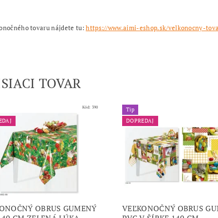
konočného tovaru nájdete tu:
https://www.aimi-eshop.sk/velkonocny-tova
ISIACI TOVAR
Kód:
390
Tip
EDAJ
DOPREDAJ
KONOČNÝ OBRUS GUMENÝ
VEĽKONOČNÝ OBRUS G
140 CM ZELENÁ LÚKA
PVC V ŠÍRKE 140 CM