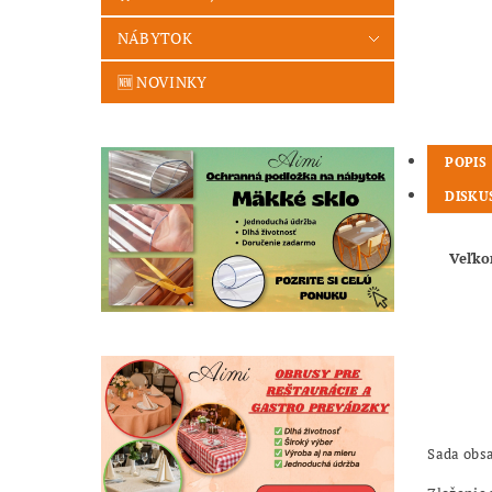
NÁBYTOK
🆕 NOVINKY
POPIS
DISKU
Veľko
Sada obs