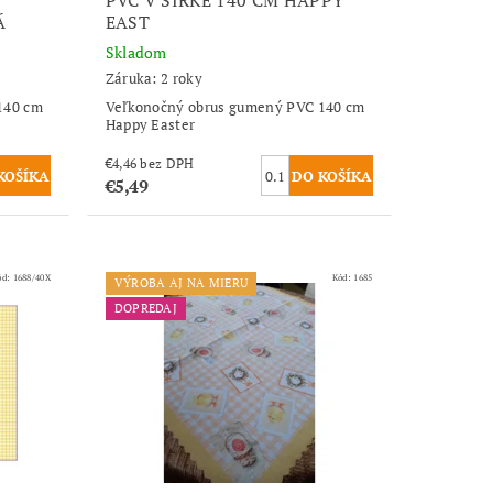
Á
EAST
Skladom
Záruka: 2 roky
140 cm
Veľkonočný obrus gumený PVC 140 cm
Happy Easter
€4,46 bez DPH
€5,49
ód:
1688/40X
Kód:
1685
VÝROBA AJ NA MIERU
DOPREDAJ