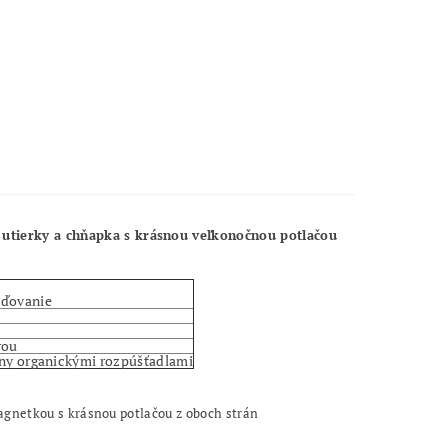
utierky a chňapka s krásnou veľkonočnou potlačou
eďovanie
rou
rny organickými rozpúšťadlami
agnetkou s krásnou potlačou z oboch strán