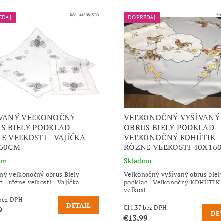
Kód:
44508/STO
Kó
EDAJ
DOPREDAJ
VANÝ VEĽKONOČNÝ
VEĽKONOČNÝ VYŠÍVANÝ
S BIELY PODKLAD -
OBRUS BIELY PODKLAD -
E VEĽKOSTI - VAJÍČKA
VEĽKONOČNÝ KOHÚTIK -
60CM
RÔZNE VEĽKOSTI 40X16
om
Skladom
ný veľkonočný obrus Biely
Veľkonočný vyšívaný obrus biel
d - rôzne veľkosti - Vajíčka
podklad - Veľkonočný KOHÚTIK 
veľkosti
€14,63 bez DPH
DETAIL
€11,37 bez DPH
9
DE
€13,99