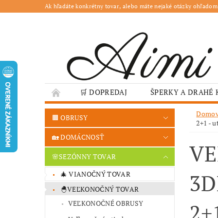
Ak hľadáte konkrétny tovar, alebo máte nejaké otázky ohľadom
🛒 DOPREDAJ
ŠPERKY A DRAHÉ
🌳 ZÁHRADA
🍽️ GASTRO
JESENN
Domo
🟫 OBRUSY
2+1 - 
❤️ VALENTÍN – TIPY NA DARČEKY
🐣VE
🏡 DOMÁCNOSŤ
VE
GASTRO PREVÁDZKY
ŠKOLY A VEREJN
🌸SEZÓNNY TOVAR
3D
🎄 VIANOČNÝ TOVAR
🐣VEĽKONOČNÝ TOVAR
2+
VEĽKONOČNÉ OBRUSY