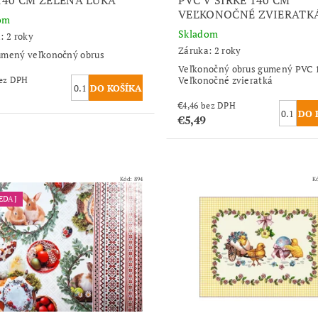
VEĽKONOČNÉ ZVIERATK
om
Skladom
: 2 roky
Záruka: 2 roky
umený veľkonočný obrus
Veľkonočný obrus gumený PVC 
Veľkonočné zvieratká
,46 bez DPH
€4,46 bez DPH
€5,49
Kód:
894
K
EDAJ