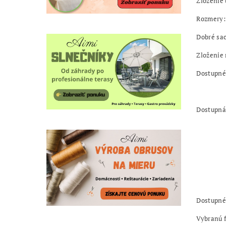
Zloženie 
Rozmery:
Dobré sac
Zloženie 
Dostupné 
utierky
Dostupná 
Z
O
Dostupné 
Vybranú 