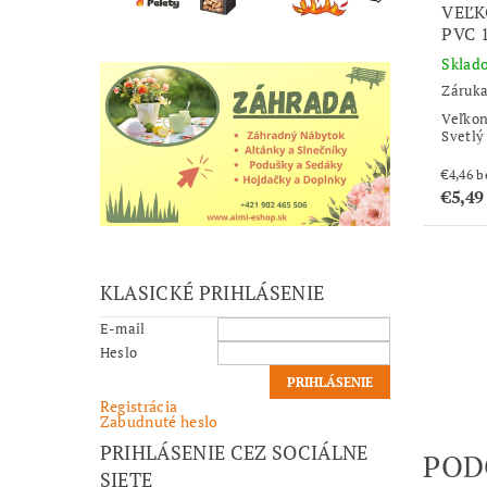
VEĽ
PVC 
Sklad
Záruka
Veľko
Svetlý
€4
€5,49
KLASICKÉ PRIHLÁSENIE
E-mail
Heslo
Registrácia
Zabudnuté heslo
PRIHLÁSENIE CEZ SOCIÁLNE
POD
SIETE