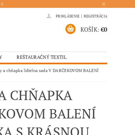
:)
|
PRIHLÁSENIE
REGISTRÁCIA
KOŠÍK:
€0
Y
REŠTAURAČNÝ TEXTIL
ADENIA
HOTELOVÝ TEXTIL
ky a chňapka 3dielna sada V DARČEKOVOM BALENÍ
ÚRENIE
KUCHYŇA
A CHŇAPKA
EKOVOM BALENÍ
PKA S KRÁSNOU