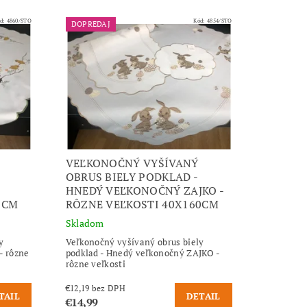
d:
4860/STO
Kód:
4854/STO
DOPREDAJ
VEĽKONOČNÝ VYŠÍVANÝ
OBRUS BIELY PODKLAD -
HNEDÝ VEĽKONOČNÝ ZAJKO -
0CM
RÔZNE VEĽKOSTI 40X160CM
Skladom
y
Veľkonočný vyšívaný obrus biely
- rôzne
podklad - Hnedý veľkonočný ZAJKO -
rôzne veľkosti
€12,19 bez DPH
TAIL
DETAIL
€14,99