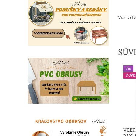
Viac veľ
SÚV
Tip
DOPR
VEĽ
PVC 