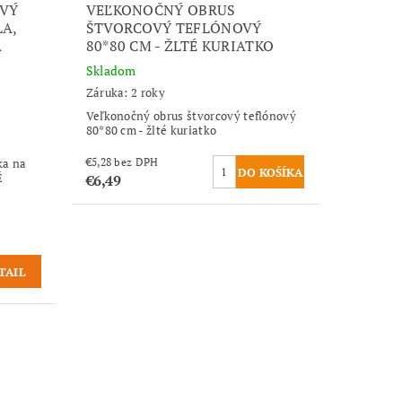
VÝ
VEĽKONOČNÝ OBRUS
LA,
ŠTVORCOVÝ TEFLÓNOVÝ
A
80*80 CM - ŽLTÉ KURIATKO
Skladom
Záruka: 2 roky
Veľkonočný obrus štvorcový teflónový
80*80 cm - žlté kuriatko
€5,28 bez DPH
ka na
É
€6,49
TAIL