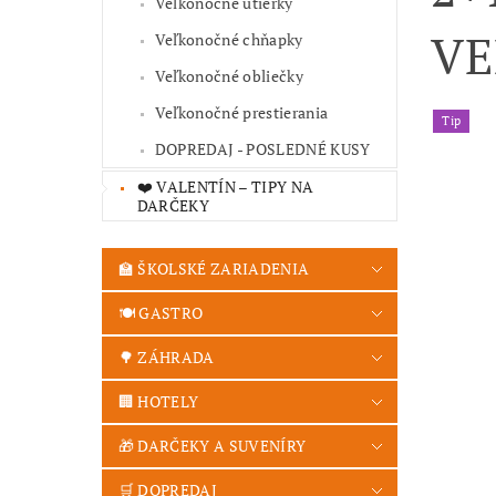
Veľkonočné utierky
VE
Veľkonočné chňapky
Veľkonočné obliečky
Veľkonočné prestierania
Tip
DOPREDAJ - POSLEDNÉ KUSY
❤️ VALENTÍN – TIPY NA
DARČEKY
🏫 ŠKOLSKÉ ZARIADENIA
🍽️ GASTRO
🌳 ZÁHRADA
🏢 HOTELY
🎁 DARČEKY A SUVENÍRY
🛒 DOPREDAJ