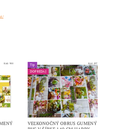
r/
Kód:
900
Kód:
897
Tip
DOPREDAJ
UMENÝ
VEĽKONOČNÝ OBRUS GUMENÝ
PVC V ŠÍRKE 140 CM HAPPY