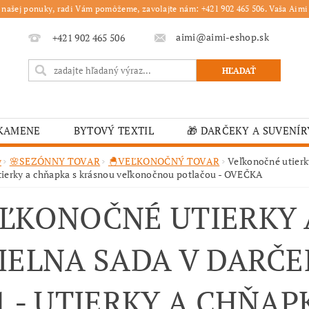
 našej ponuky, radi Vám pomôžeme, zavolajte nám: +421 902 465 506. Vaša Aimi 
aimi@aimi-eshop.sk
+421 902 465 506
 KAMENE
BYTOVÝ TEXTIL
🎁 DARČEKY A SUVENÍR
É OBRUSY
🎄 VIANOČNÝ TOVAR
🏫 ŠKOLSKÉ ZARI
v
🌸SEZÓNNY TOVAR
🐣VEĽKONOČNÝ TOVAR
Veľkonočné utier
utierky a chňapka s krásnou veľkonočnou potlačou - OVEČKA
ĽKONOČNÝ TOVAR
VIANOČNÉ
🟫 OBRUSY
K
ĽKONOČNÉ UTIERKY 
É ZARIADENIA
MOJA OBJEDNÁVKA
IELNA SADA V DARČ
1 - UTIERKY A CHŇA