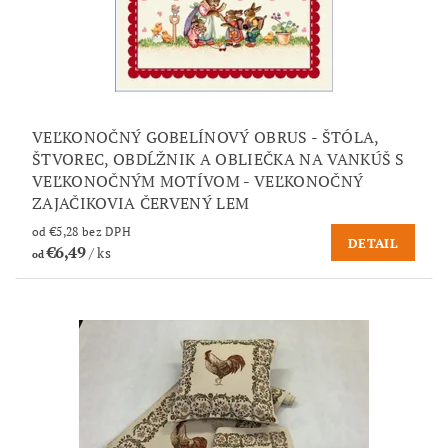
VEĽKONOČNÝ GOBELÍNOVÝ OBRUS - ŠTÓLA,
ŠTVOREC, OBDĹŽNIK A OBLIEČKA NA VANKÚŠ S
VEĽKONOČNÝM MOTÍVOM - VEĽKONOČNÝ
ZAJAČIKOVIA ČERVENÝ LEM
od €5,28 bez DPH
DETAIL
€6,49
/ ks
od