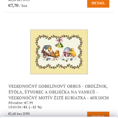
DETAIL
€7,70
/ kus
VEĽKONOČNÝ GOBELÍNOVÝ OBRUS - OBDĹŽNIK,
ŠTÓLA, ŠTVOREC A OBLIEČKA NA VANKÚŠ -
VEĽKONOČNÝ MOTÍV ŽLTÉ KURIATKA - 40X50CM
Pôvodne:
€7,99
Ušetríte
:
€1 (–12 %)
€5,68 bez DPH
DETAIL