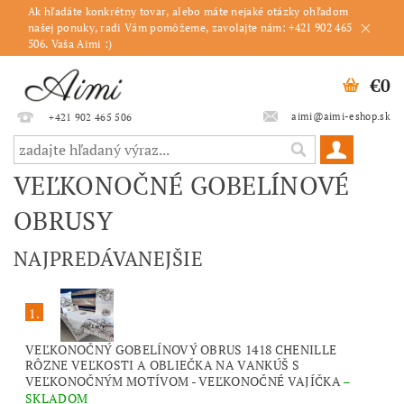
Ak hľadáte konkrétny tovar, alebo máte nejaké otázky ohľadom
našej ponuky, radi Vám pomôžeme, zavolajte nám: +421 902 465
506. Vaša Aimi :)
€0
aimi@aimi-eshop.sk
+421 902 465 506
VEĽKONOČNÉ GOBELÍNOVÉ
OBRUSY
NAJPREDÁVANEJŠIE
1.
VEĽKONOČNÝ GOBELÍNOVÝ OBRUS 1418 CHENILLE
RÔZNE VEĽKOSTI A OBLIEČKA NA VANKÚŠ S
VEĽKONOČNÝM MOTÍVOM - VEĽKONOČNÉ VAJÍČKA
–
SKLADOM