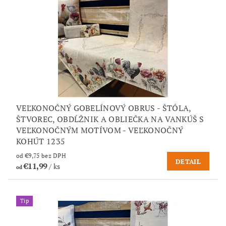
VEĽKONOČNÝ GOBELÍNOVÝ OBRUS - ŠTÓLA,
ŠTVOREC, OBDĹŽNIK A OBLIEČKA NA VANKÚŠ S
VEĽKONOČNÝM MOTÍVOM - VEĽKONOČNÝ
KOHÚT 1235
od €9,75 bez DPH
DETAIL
€11,99
/ ks
od
Tip