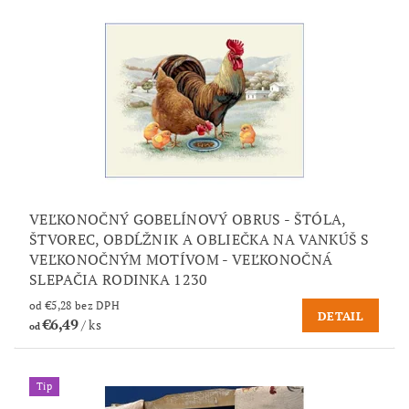
VEĽKONOČNÝ GOBELÍNOVÝ OBRUS - ŠTÓLA,
ŠTVOREC, OBDĹŽNIK A OBLIEČKA NA VANKÚŠ S
VEĽKONOČNÝM MOTÍVOM - VEĽKONOČNÁ
SLEPAČIA RODINKA 1230
od €5,28 bez DPH
DETAIL
€6,49
/ ks
od
Tip