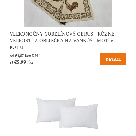
VEĽKONOČNÝ GOBELÍNOVÝ OBRUS - RÔZNE
VEĽKOSTI A OBLIEČKA NA VANKÚŠ - MOTÍV
KOHÚT
od €4,87 bez DPH
DETAIL
€5,99
/ ks
od