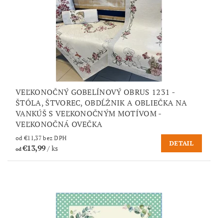
VEĽKONOČNÝ GOBELÍNOVÝ OBRUS 1231 -
ŠTÓLA, ŠTVOREC, OBDĹŽNIK A OBLIEČKA NA
VANKÚŠ S VEĽKONOČNÝM MOTÍVOM -
VEĽKONOČNÁ OVEČKA
od €11,37 bez DPH
DETAIL
€13,99
/ ks
od