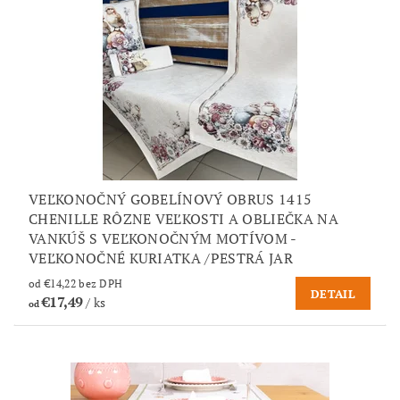
VEĽKONOČNÝ GOBELÍNOVÝ OBRUS 1415
CHENILLE RÔZNE VEĽKOSTI A OBLIEČKA NA
VANKÚŠ S VEĽKONOČNÝM MOTÍVOM -
VEĽKONOČNÉ KURIATKA /PESTRÁ JAR
od €14,22 bez DPH
DETAIL
€17,49
/ ks
od