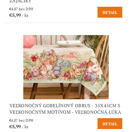
ZAJAČIKY
€4,87 bez DPH
DETAIL
€5,99
/ ks
VEĽKONOČNÝ GOBELÍNOVÝ OBRUS - 35X45CM S
VEĽKONOČNÝM MOTÍVOM - VEĽKONOČNÁ LÚKA
€4,87 bez DPH
DETAIL
€5,99
/ ks