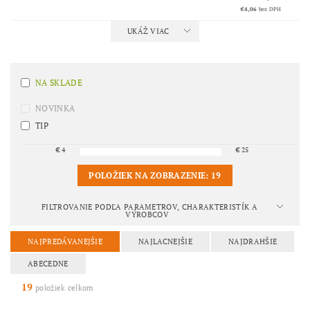
€4,06
bez DPH
UKÁŽ VIAC
NA SKLADE
NOVINKA
TIP
€
4
€
25
POLOŽIEK NA ZOBRAZENIE:
19
FILTROVANIE PODĽA PARAMETROV, CHARAKTERISTÍK A
VÝROBCOV
NAJPREDÁVANEJŠIE
NAJLACNEJŠIE
NAJDRAHŠIE
ABECEDNE
19
položiek celkom