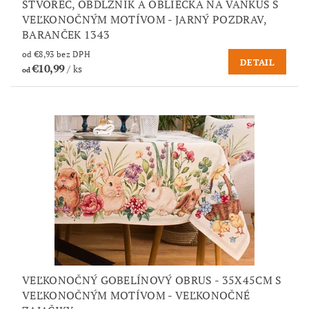
ŠTVOREC, OBDĹŽNIK A OBLIEČKA NA VANKÚŠ S
VEĽKONOČNÝM MOTÍVOM - JARNÝ POZDRAV,
BARANČEK 1343
od €8,93 bez DPH
DETAIL
€10,99
/ ks
od
VEĽKONOČNÝ GOBELÍNOVÝ OBRUS - 35X45CM S
VEĽKONOČNÝM MOTÍVOM - VEĽKONOČNÉ