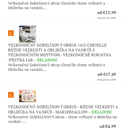
Veľkonočný Gobelínový obrus Chenille rôzne veľkosti a
Obliečka na vankúš...
od €13,99
€11,37
bez DPH
2.
VEĽKONOČNÝ GOBELÍNOVÝ OBRUS 1415 CHENILLE
RÔZNE VEĽKOSTI A OBLIEČKA NA VANKÚŠ S
VEĽKONOČNÝM MOTÍVOM - VEĽKONOČNÉ KURIATKA
/PESTRÁ JAR
–
SKLADOM
Veľkonočný Gobelínový obrus Chenille rôzne veľkosti a
Obliečka na vankúš...
od €17,49
€14,22
bez DPH
3.
VEĽKONOČNÝ GOBELÍNOVÝ OBRUS - RÔZNE VEĽKOSTI A
OBLIEČKA NA VANKÚŠ - MARSHMALLOW
–
SKLADOM
Veľkonočný GOBELÍNOVÝ obrus - rôzne veľkosti a obliečka na
vankúš -...
od €4,99