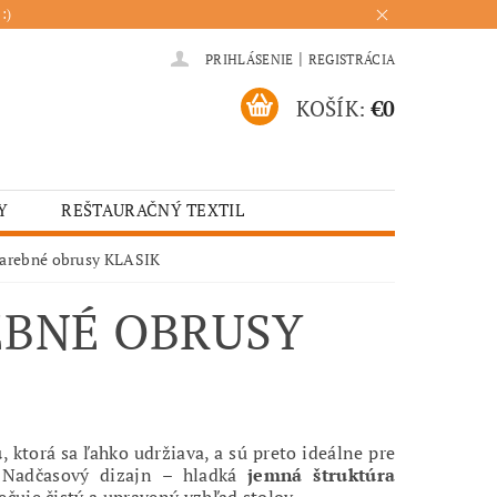
:)
|
PRIHLÁSENIE
REGISTRÁCIA
KOŠÍK:
€0
Y
REŠTAURAČNÝ TEXTIL
ADENIA
HOTELOVÝ TEXTIL
farebné obrusy KLASIK
ÚRENIE
KUCHYŇA
EBNÉ OBRUSY
u
, ktorá sa ľahko udržiava, a sú preto ideálne pre
. Nadčasový dizajn – hladká
jemná štruktúra