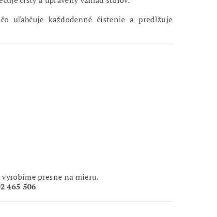
čuje čistý a upravený vzhľad stolov.
 čo uľahčuje každodenné čistenie a predlžuje
 vyrobíme presne na mieru.
2 465 506