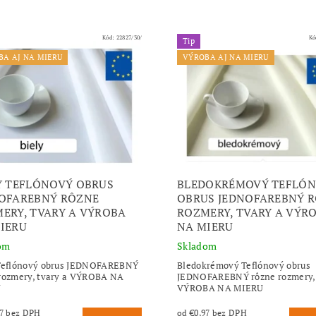
Kód:
22827/30/
Kó
Tip
BA AJ NA MIERU
VÝROBA AJ NA MIERU
Y TEFLÓNOVÝ OBRUS
BLEDOKRÉMOVÝ TEFLÓ
OFAREBNÝ RÔZNE
OBRUS JEDNOFAREBNÝ 
ERY, TVARY A VÝROBA
ROZMERY, TVARY A VÝR
IERU
NA MIERU
om
Skladom
 Teflónový obrus JEDNOFAREBNÝ
Bledokrémový Teflónový obrus
rozmery, tvary a VÝROBA NA
JEDNOFAREBNÝ rôzne rozmery, 
U
VÝROBA NA MIERU
od €0,97 bez DPH
od €0,97 bez DPH