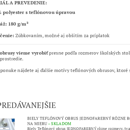
IÁL A PREVEDENIE:
% polyester s teflónovou úpravou
áž: 180 g/m²
čenie:
Zúbkovaním, možné aj obšitím za príplatok
obrusy vieme vyrobiť
presne podľa rozmerov školských stolo
prostredie.
 ponuke nájdete aj ďalšie motívy teflónových obrusov, ktoré 
PREDÁVANEJŠIE
BIELY TEFLÓNOVÝ OBRUS JEDNOFAREBNÝ RÔZNE R
NA MIERU
–
SKLADOM
Biely Teflónový obrus JEDNOFAREBNÝ rôzne rozmery, t