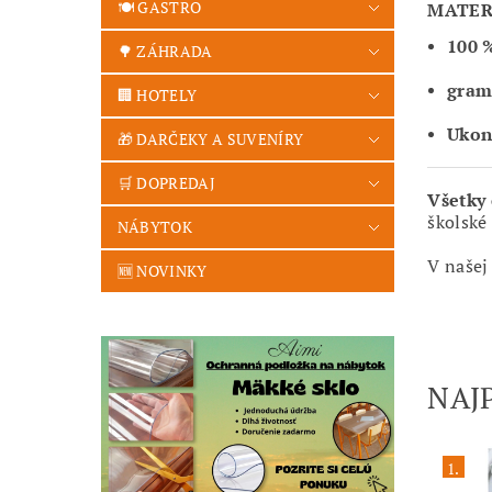
🍽️ GASTRO
MATER
100 
🌳 ZÁHRADA
gram
🏢 HOTELY
Ukon
🎁 DARČEKY A SUVENÍRY
🛒 DOPREDAJ
Všetky 
školské 
NÁBYTOK
V našej
🆕 NOVINKY
NAJ
1.