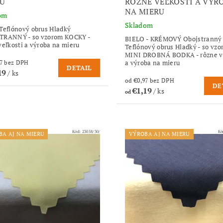
U
RÔZNE VEĽKOSTI A VÝR
NA MIERU
om
Skladom
Teflónový obrus Hladký
TRANNÝ - so vzorom KOCKY -
BIELO - KRÉMOVÝ Obojstranný
veľkosti a výroba na mieru
Teflónový obrus Hladký - so vz
MINI DROBNÁ BODKA - rôzne ve
a výroba na mieru
od €0,97 bez DPH
DETAIL
19
/ ks
od €0,97 bez DPH
DE
€1,19
/ ks
od
Kód:
23058/30/
Kó
BA AJ NA MIERU
VÝROBA AJ NA MIERU