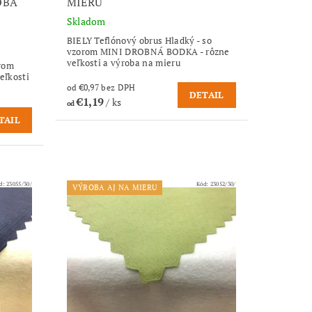
OBA
MIERU
Skladom
BIELY Teflónový obrus Hladký - so
vzorom MINI DROBNÁ BODKA - rôzne
veľkosti a výroba na mieru
orom
ľkosti
od €0,97 bez DPH
DETAIL
€1,19
/ ks
od
TAIL
d:
23055/30/
Kód:
23052/30/
VÝROBA AJ NA MIERU