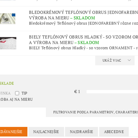
BLEDOKRÉMOVÝ TEFLÓNOVÝ OBRUS JEDNOFAREBNÝ
VÝROBA NA MIERU
–
SKLADOM
Bledokrémový Teflónový obrus JEDNOFAREBNÝ rôzne roz
BIELY TEFLÓNOVÝ OBRUS HLADKÝ - SO VZOROM O
A VÝROBA NA MIERU
–
SKLADOM
BIELY Teflónový obrus Hladký - so vzorom ORNAMENT - rô
UKÁŽ VIAC
 SKLADE
€
1
VINKA
TIP
OBA AJ NA MIERU
FILTROVANIE PODĽA PARAMETROV, CHARAKTER
EDÁVANEJŠIE
NAJLACNEJŠIE
NAJDRAHŠIE
ABECEDNE