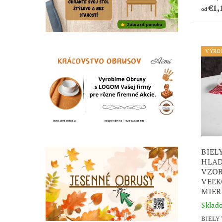
€1,
od
VÝRO
BIEL
HLAD
VZOR
VEĽK
MIER
Sklad
BIELY 