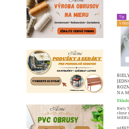
Tip
VÝRO
BIEL
JEDN
ROZM
NA M
Sklad
Biely
rôzne 
MIER