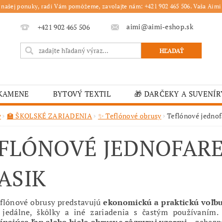
 našej ponuky, radi Vám pomôžeme, zavolajte nám: +421 902 465 506. Vaša Aimi 
aimi@aimi-eshop.sk
+421 902 465 506
 KAMENE
BYTOVÝ TEXTIL
🎁 DARČEKY A SUVENÍR
É OBRUSY
🎄 VIANOČNÝ TOVAR
🏫 ŠKOLSKÉ ZARI
v
🏫 ŠKOLSKÉ ZARIADENIA
✨ Teflónové obrusy
Teflónové jedno
ĽKONOČNÝ TOVAR
VIANOČNÉ
🟫 OBRUSY
K
FLÓNOVÉ JEDNOFAR
É ZARIADENIA
MOJA OBJEDNÁVKA
ASIK
eflónové obrusy predstavujú
ekonomickú a praktickú voľb
é jedálne, škôlky a iné zariadenia s častým používaním