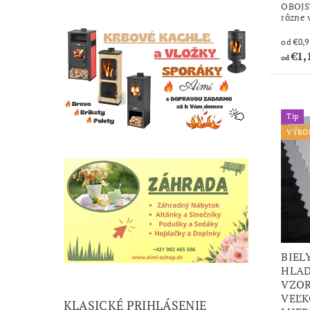
OBOJS
rôzne 
€1,
od
Tip
VÝRO
BIEL
HLAD
VZOR
VEĽK
KLASICKÉ PRIHLÁSENIE