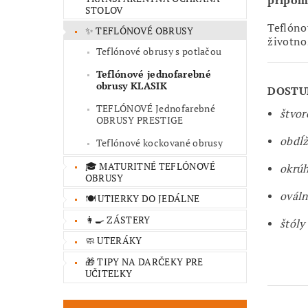
pripomí
STOLOV
Teflón
✨ TEFLÓNOVÉ OBRUSY
životno
Teflónové obrusy s potlačou
Teflónové jednofarebné
obrusy KLASIK
DOSTU
TEFLÓNOVÉ Jednofarebné
štvor
OBRUSY PRESTIGE
obdĺž
Teflónové kockované obrusy
🎓 MATURITNÉ TEFLÓNOVÉ
okrúh
OBRUSY
ováln
🍽️ UTIERKY DO JEDÁLNE
👩‍🍳 ZÁSTERY
štóly
🧼 UTERÁKY
🎁 TIPY NA DARČEKY PRE
UČITEĽKY