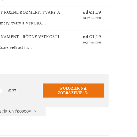
 RÔZNE ROZMERY, TVARY A
od €1,19
€0,97
bez DPH
mery, tvary a VÝROBA...
RNAMENT - RÔZNE VEĽKOSTI
od €1,19
€0,97
bez DPH
zne veľkosti a...
POLOŽIEK NA
€
23
ZOBRAZENIE:
31
ISTÍK A VÝROBCOV