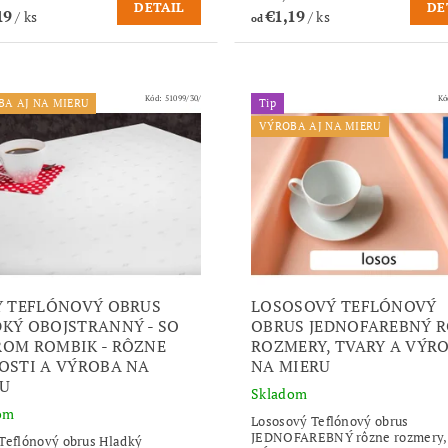
DETAIL
DE
19
€1,19
/ ks
/ ks
od
Kód:
51099/30/
Kó
BA AJ NA MIERU
Tip
VÝROBA AJ NA MIERU
Y TEFLÓNOVÝ OBRUS
LOSOSOVÝ TEFLÓNOVÝ
KÝ OBOJSTRANNÝ - SO
OBRUS JEDNOFAREBNÝ 
OM ROMBIK - RÔZNE
ROZMERY, TVARY A VÝR
OSTI A VÝROBA NA
NA MIERU
U
Skladom
om
Lososový Teflónový obrus
JEDNOFAREBNÝ rôzne rozmery, 
Teflónový obrus Hladký