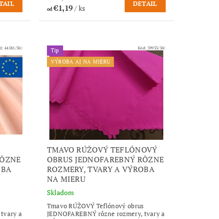
TAIL
DETAIL
€1,19
/ ks
od
d:
44581/30/
Kód:
39933/30/
Tip
VÝROBA AJ NA MIERU
TMAVO RÚŽOVÝ TEFLÓNOVÝ
RÔZNE
OBRUS JEDNOFAREBNÝ RÔZNE
OBA
ROZMERY, TVARY A VÝROBA
NA MIERU
Skladom
Tmavo RÚŽOVÝ Teflónový obrus
tvary a
JEDNOFAREBNÝ rôzne rozmery, tvary a