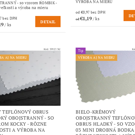
VÝROBA NA MIERU
TRANNÝ - so vzorom ROMBIK -
veľkosti a výroba na mieru
od €0,97 bez DPH
DE
€1,19
/ ks
od €0,97 bez DPH
od
DETAIL
19
/ ks
Kód:
39927/30/
Kó
Tip
BA AJ NA MIERU
VÝROBA AJ NA MIERU
Y TEFLÓNOVÝ OBRUS
BIELO-KRÉMOVÝ
KÝ OBOJSTRANNÝ - SO
OBOJSTRANNÝ TEFLÓNO
OM KOCKY - RÔZNE
OBRUS HLADKÝ - SO VZ
OSTI A VÝROBA NA
03 MINI DROBNÁ BODKA 