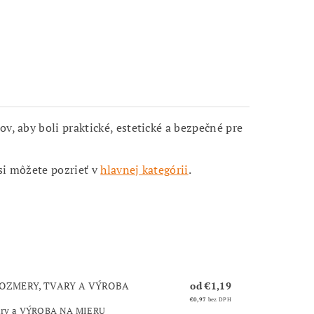
v, aby boli praktické, estetické a bezpečné pre
si môžete pozrieť v
hlavnej kategórii
.
OZMERY, TVARY A VÝROBA
od €1,19
€0,97
bez DPH
vary a VÝROBA NA MIERU