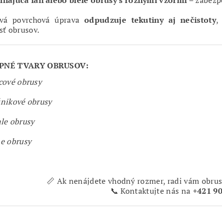
najúca ľan alebo biele obrusy s rôznymi vzormi
– zabezpe
ová povrchová úprava
odpudzuje tekutiny aj nečistoty
,
sť obrusov.
PNÉ TVARY OBRUSOV:
cové obrusy
nikové obrusy
le obrusy
e obrusy
📏 Ak nenájdete vhodný rozmer, radi vám obrus
📞 Kontaktujte nás na
+421 90