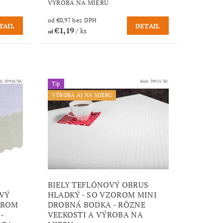
VÝROBA NA MIERU
od €0,97 bez DPH
TAIL
DETAIL
€1,19
/ ks
od
d:
39918/30/
Kód:
39915/30/
Tip
VÝROBA AJ NA MIERU
BIELY TEFLÓNOVÝ OBRUS
VÝ
HLADKÝ - SO VZOROM MINI
OROM
DROBNÁ BODKA - RÔZNE
-
VEĽKOSTI A VÝROBA NA