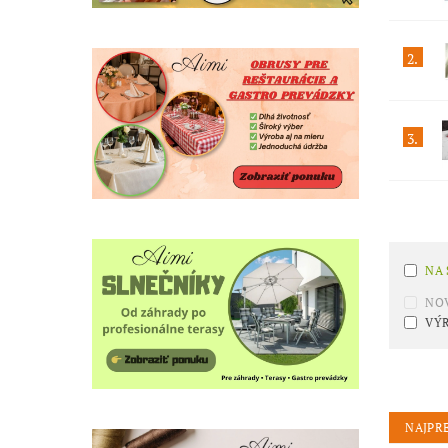
2.
3.
NA
NO
VÝR
NAJPR