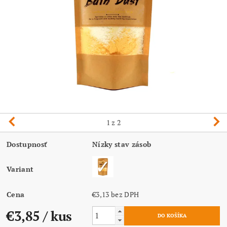
1
z 2
Dostupnosť
Nízky stav zásob
Variant
Cena
€3,13 bez DPH
€3,85
/ kus