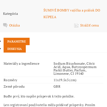
ŠUMIVÉ BOMBY vajíčka a prášok DO
Kategória
KÚPEĽA
Otázka
Strážiť cenu
PARAMETRE
DISKUSIA
Materiály a ingredience
Sodium Bicarbonate, Citric
Acid, Aqua, Butyrospermum
Parkii Butter, Parfum,
Limonene, CI 19140
Rozměry
11x19.5x3 (cm)
Země původu
GBR
Buďte prvý, kto napíše príspevok k tejto položke.
Len registrovaní používatelia môžu pridávať príspevky. Prosím