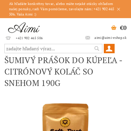
Ak hľadáte konkrétny tovar, alebo máte nejaké otázky ohľadom
našej ponuky, radi Vám pomôžeme, zavolajte nám: +421 902 465
506. Vaša Aimi :)
€0
aimi@aimi-eshop.sk
+421 902 465 506
ŠUMIVÝ PRÁŠOK DO KÚPEĽA -
CITRÓNOVÝ KOLÁČ SO
SNEHOM 190G