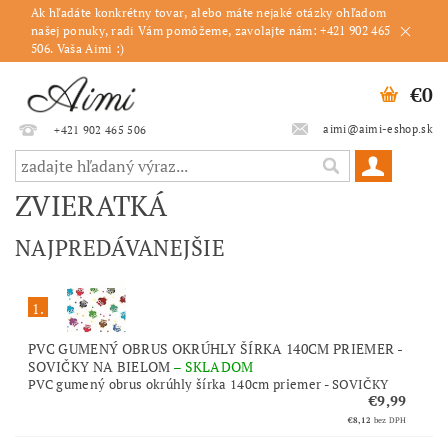
Ak hľadáte konkrétny tovar, alebo máte nejaké otázky ohľadom
našej ponuky, radi Vám pomôžeme, zavolajte nám: +421 902 465
506. Vaša Aimi :)
€0
aimi@aimi-eshop.sk
+421 902 465 506
ZVIERATKÁ
NAJPREDÁVANEJŠIE
1.
PVC GUMENÝ OBRUS OKRÚHLY ŠÍRKA 140CM PRIEMER -
SOVIČKY NA BIELOM
–
SKLADOM
PVC gumený obrus okrúhly šírka 140cm priemer - SOVIČKY
€9,99
€8,12
bez DPH