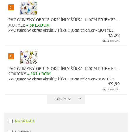
2.
PVC GUMENÝ OBRUS OKRÚHLY ŠÍRKA 140CM PRIEMER -
MOTÝLE
–
SKLADOM
PVC gumený obrus okrúhly šírka 140cm priemer - MOTÝLE
€9,99
€8,12
bez DPH
3.
PVC GUMENÝ OBRUS OKRÚHLY ŠÍRKA 140CM PRIEMER -
SOVIČKY
–
SKLADOM
PVC gumený obrus okrúhly šírka 140cm priemer - SOVIČKY
€9,99
€8,12
bez DPH
UKÁŽ VIAC
NA SKLADE
NOVINKA