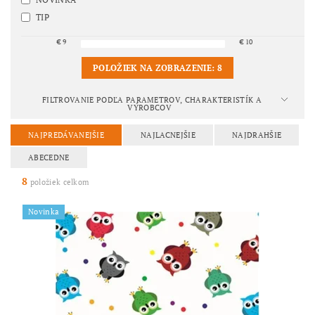
TIP
€
9
€
10
POLOŽIEK NA ZOBRAZENIE:
8
FILTROVANIE PODĽA PARAMETROV, CHARAKTERISTÍK A
VÝROBCOV
NAJPREDÁVANEJŠIE
NAJLACNEJŠIE
NAJDRAHŠIE
ABECEDNE
8
položiek celkom
Novinka