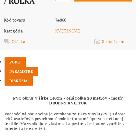
/ ROLKA
Kód tovaru
74860
Kategória
KVETINOVÉ
Otázka
Strážiť cenu
POPIS
PARAMETRE
DISKUSIA
PVC obrus v šírke 140cm - celá rolka 20 metrov - motív
DROBNÝ KVIETOK
Vodeodolná obrusovina je vyrobená zo 100% vinylu (PVC) s dobre
udržiavateľným povrchom. Spodná strana má úpravu z netkanej
textílie. Má vynikajúce vlastnosti a pestré všestranné využitie v
interiéri aj v exteriéri.