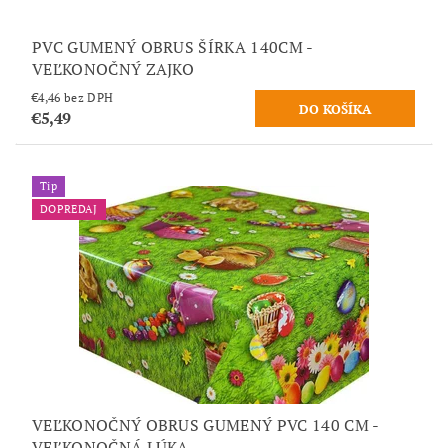
PVC GUMENÝ OBRUS ŠÍRKA 140CM -
VEĽKONOČNÝ ZAJKO
€4,46 bez DPH
€5,49
Tip
DOPREDAJ
VEĽKONOČNÝ OBRUS GUMENÝ PVC 140 CM -
VEĽKONOČNÁ LÚKA