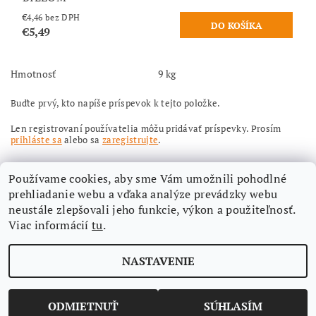
€4,46 bez DPH
€5,49
Hmotnosť
9 kg
Buďte prvý, kto napíše príspevok k tejto položke.
Len registrovaní používatelia môžu pridávať príspevky. Prosím
prihláste sa
alebo sa
zaregistrujte
.
Používame cookies, aby sme Vám umožnili pohodlné
prehliadanie webu a vďaka analýze prevádzky webu
neustále zlepšovali jeho funkcie, výkon a použiteľnosť.
Viac informácií
tu
.
Nájdete nás aj na Facebooku
NASTAVENIE
Upraviť nastavenie cookies
2026 ©
Aimi-eshop
, všetky práva vyhradené
Vytvoril Shoptet
ODMIETNUŤ
SÚHLASÍM