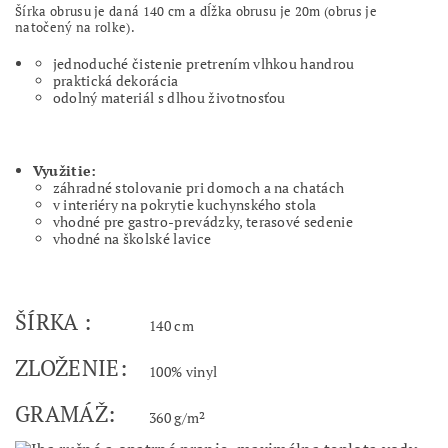
Šírka obrusu je daná 140 cm a dĺžka obrusu je 20m (obrus je
natočený na rolke).
jednoduché čistenie pretrením vlhkou handrou
praktická dekorácia
odolný materiál s dlhou životnosťou
Využitie:
záhradné stolovanie pri domoch a na chatách
v interiéry na pokrytie kuchynského stola
vhodné pre gastro-prevádzky, terasové sedenie
vhodné na školské lavice
ŠÍRKA :
140 cm
ZLOŽENIE:
100% vinyl
GRAMÁŽ:
360 g/m²