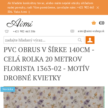
Ak hľadáte konkrétny tovar, alebo máte nejaké otázky ohľadom
našej ponuky, radi Vám pomôžeme, zavolajte nám: +421 902 465
506. Vaša Aimi :)
€0
aimi@aimi-eshop.sk
+421 902 465 506
PVC OBRUS V ŠÍRKE 140CM -
CELÁ ROLKA 20 METROV
FLORISTA 1363-02 - MOTÍV
DROBNÉ KVIETKY
Novinka