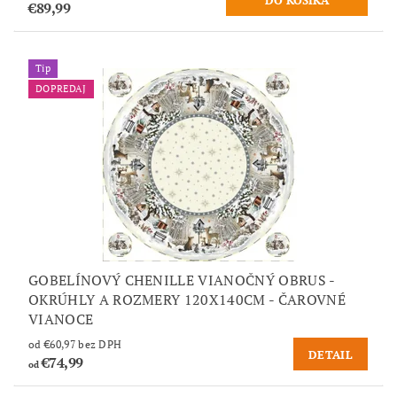
€89,99
Tip
DOPREDAJ
GOBELÍNOVÝ CHENILLE VIANOČNÝ OBRUS -
OKRÚHLY A ROZMERY 120X140CM - ČAROVNÉ
VIANOCE
od €60,97 bez DPH
DETAIL
€74,99
od