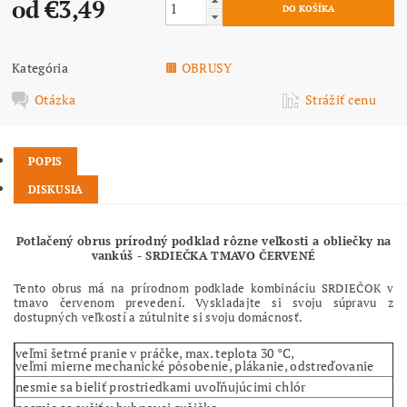
od €3,49
Kategória
🟫 OBRUSY
Otázka
Strážiť cenu
POPIS
DISKUSIA
Potlačený obrus prírodný podklad rôzne veľkosti a obliečky na
vankúš - SRDIEČKA TMAVO ČERVENÉ
Tento obrus má na prírodnom podklade kombináciu SRDIEČOK v
tmavo červenom prevedení. Vyskladajte si svoju súpravu z
dostupných veľkostí a zútulnite si svoju domácnosť.
veľmi šetrné pranie v práčke, max. teplota 30 °C,
veľmi mierne mechanické pôsobenie, plákanie, odstreďovanie
nesmie sa bieliť prostriedkami uvoľňujúcimi chlór