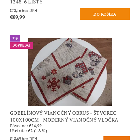
1248-6 LISTY
€73,16 bez DPH
€89,99
Tip
DOPREDAJ
GOBELÍNOVÝ VIANOČNÝ OBRUS - ŠTVOREC
100X100CM - MODERNÝ VIANOČNÝ VLOČKA
Pôvodne:
€24,99
Ušetríte
:
€2 (–8 %)
€18,69 bez DPH