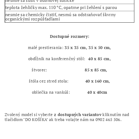
nesmie sa sušiť v bubnovej sušičke
teplota žehličky max. 110 °C, opatrne pri žehlení s parou
nesmie sa chemicky čistiť, nesmú sa odstraňovať škvrny
organickými rozpúšťadlami
Dostupné rozmery:
malé prestierania:
35 x 35 cm, 35 x 50 cm,
obdĺžnik na konferenčný stôl:
40 x 85 cm,
štvorec:
85 x 85 cm,
štóla cez stred stola:
40 x 160 cm,
obliečka na vankúš:
40 x 40cm
Zvolený model si vyberte
z dostupných variantov
kliknutím nad
tlačidlom "DO KOŠÍKA" ak treba volajte nám na 0902 465 506.