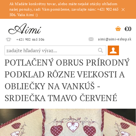
Ak hľadáte konkrétny tovar, alebo máte nejaké otázky ohľadom
našej ponuky, radi Vám pomôžeme, zavolajte nám: +421 902 465
506. Vaša Aimi :)
€0
aimi@aimi-eshop.sk
+421 902 465 506
POTLAČENÝ OBRUS PRÍRODNÝ
PODKLAD RÔZNE VEĽKOSTI A
OBLIEČKY NA VANKÚŠ -
SRDIEČKA TMAVO ČERVENÉ