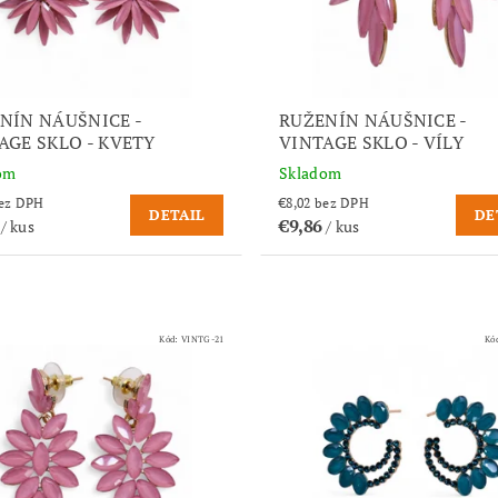
NÍN NÁUŠNICE -
RUŽENÍN NÁUŠNICE -
AGE SKLO - KVETY
VINTAGE SKLO - VÍLY
om
Skladom
,02 bez DPH
€8,02 bez DPH
DETAIL
DE
6
€9,86
/ kus
/ kus
Kód:
VINTG-21
Kó