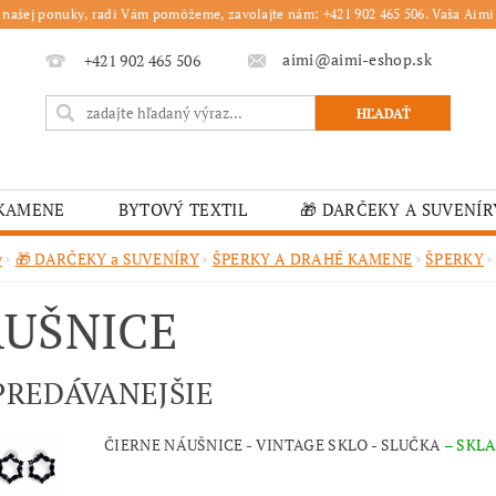
 našej ponuky, radi Vám pomôžeme, zavolajte nám: +421 902 465 506. Vaša Aimi 
aimi@aimi-eshop.sk
+421 902 465 506
 KAMENE
BYTOVÝ TEXTIL
🎁 DARČEKY A SUVENÍR
É OBRUSY
🎄 VIANOČNÝ TOVAR
🏫 ŠKOLSKÉ ZARI
v
🎁 DARČEKY a SUVENÍRY
ŠPERKY A DRAHÉ KAMENE
ŠPERKY
ĽKONOČNÝ TOVAR
VIANOČNÉ
🟫 OBRUSY
K
UŠNICE
É ZARIADENIA
MOJA OBJEDNÁVKA
PREDÁVANEJŠIE
ČIERNE NÁUŠNICE - VINTAGE SKLO - SLUČKA
–
SKL