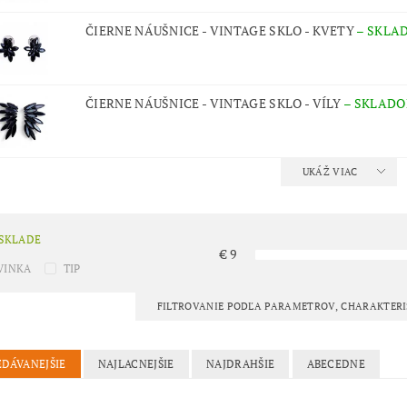
ČIERNE NÁUŠNICE - VINTAGE SKLO - KVETY
–
SKLA
ČIERNE NÁUŠNICE - VINTAGE SKLO - VÍLY
–
SKLAD
UKÁŽ VIAC
 SKLADE
€
9
VINKA
TIP
FILTROVANIE PODĽA PARAMETROV, CHARAKTER
EDÁVANEJŠIE
NAJLACNEJŠIE
NAJDRAHŠIE
ABECEDNE