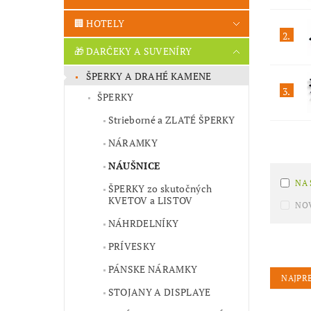
🏢 HOTELY
2.
🎁 DARČEKY A SUVENÍRY
ŠPERKY A DRAHÉ KAMENE
3.
ŠPERKY
Strieborné a ZLATÉ ŠPERKY
NÁRAMKY
NÁUŠNICE
NA
ŠPERKY zo skutočných
KVETOV a LISTOV
NO
NÁHRDELNÍKY
PRÍVESKY
PÁNSKE NÁRAMKY
NAJPR
STOJANY A DISPLAYE