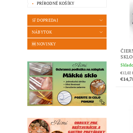
PRÍRODNÉ KOŠÍKY
🛒 DOPREDAJ
NÁBYTOK
🆕 NOVINKY
ČIER
SKLO
Sklad
€14,