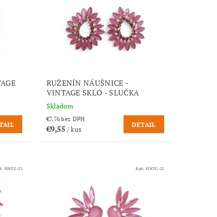
TAGE
RUŽENÍN NÁUŠNICE -
VINTAGE SKLO - SLUČKA
Skladom
€7,76 bez DPH
TAIL
DETAIL
€9,55
/ kus
d:
VINTG-23
Kód:
VINTG-22