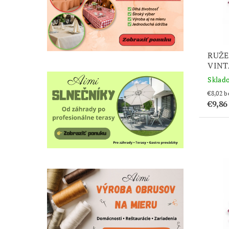
RUŽE
VINT
Sklad
€8
€9,8