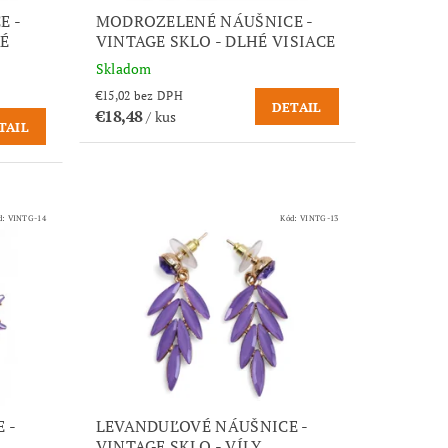
E -
MODROZELENÉ NÁUŠNICE -
KÉ
VINTAGE SKLO - DLHÉ VISIACE
Skladom
€15,02 bez DPH
DETAIL
€18,48
/ kus
TAIL
d:
VINTG-14
Kód:
VINTG-13
 -
LEVANDUĽOVÉ NÁUŠNICE -
VINTAGE SKLO - VÍLY