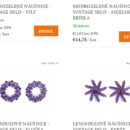
OZELENÉ NÁUŠNICE -
MODROZELENÉ NÁUŠNIC
AGE SKLO - VÍLY
VINTAGE SKLO - ANJELS
KRÍDLA
om
Skladom
,02 bez DPH
DETAIL
6
/ kus
€12,02 bez DPH
DE
€14,78
/ kus
Kód:
VINTG-15
Kó
NDUĽOVÉ NÁUŠNICE -
LEVANDUĽOVÉ NÁUŠNICE
AGE SKLO - SLUČKA
VINTAGE SKLO - KVETY