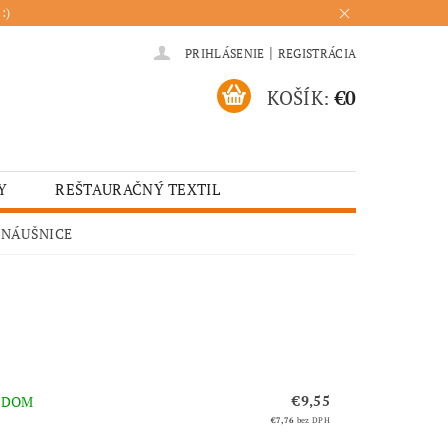
:)
|
PRIHLÁSENIE
REGISTRÁCIA
KOŠÍK:
€0
Y
REŠTAURAČNÝ TEXTIL
ADENIA
HOTELOVÝ TEXTIL
NÁUŠNICE
ÚRENIE
KUCHYŇA
€9,55
ADOM
€7,76
bez DPH