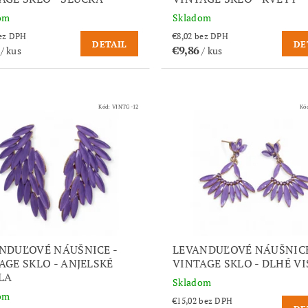
om
Skladom
,76 bez DPH
€8,02 bez DPH
DETAIL
DE
5
€9,86
/ kus
/ kus
Kód:
VINTG-12
Kó
NDUĽOVÉ NÁUŠNICE -
LEVANDUĽOVÉ NÁUŠNICE
AGE SKLO - ANJELSKÉ
VINTAGE SKLO - DLHÉ VI
LA
Skladom
om
€15,02 bez DPH