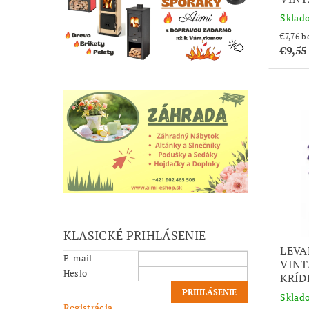
Sklad
€7
€9,5
KLASICKÉ PRIHLÁSENIE
LEVA
E-mail
VINT
Heslo
KRÍD
Sklad
Registrácia