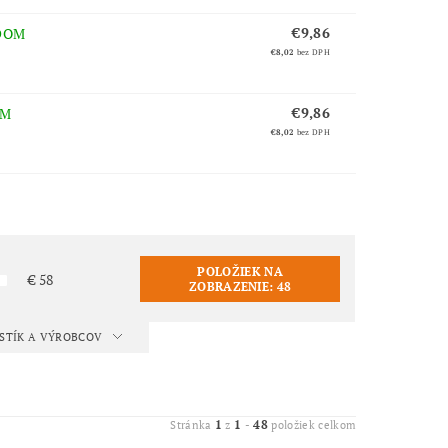
€9,86
DOM
€8,02
bez DPH
€9,86
OM
€8,02
bez DPH
POLOŽIEK NA
€
58
ZOBRAZENIE:
48
ISTÍK A VÝROBCOV
1
1
48
Stránka
z
-
položiek celkom