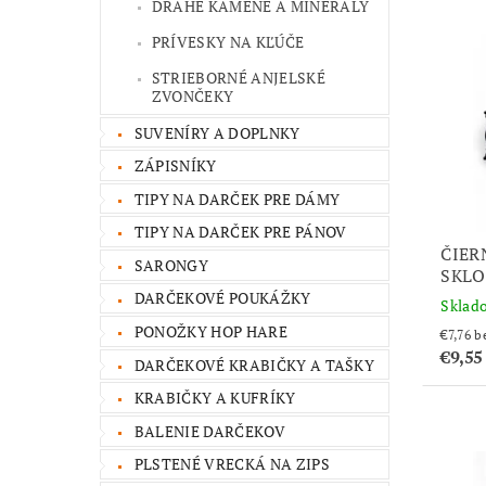
DRAHÉ KAMENE A MINERÁLY
PRÍVESKY NA KĽÚČE
STRIEBORNÉ ANJELSKÉ
ZVONČEKY
SUVENÍRY A DOPLNKY
ZÁPISNÍKY
TIPY NA DARČEK PRE DÁMY
TIPY NA DARČEK PRE PÁNOV
ČIER
SARONGY
SKLO
DARČEKOVÉ POUKÁŽKY
Sklad
PONOŽKY HOP HARE
€7
€9,5
DARČEKOVÉ KRABIČKY A TAŠKY
KRABIČKY A KUFRÍKY
BALENIE DARČEKOV
PLSTENÉ VRECKÁ NA ZIPS