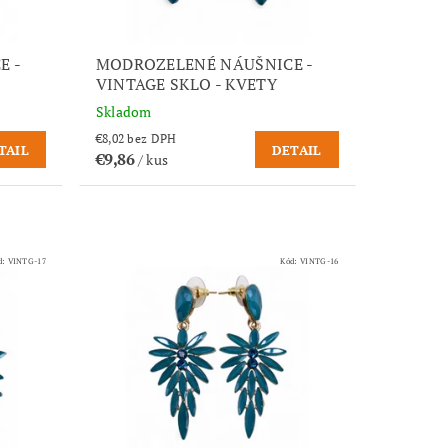
E -
MODROZELENÉ NÁUŠNICE -
VINTAGE SKLO - KVETY
Skladom
€8,02 bez DPH
TAIL
DETAIL
€9,86
/ kus
d:
VINTG-17
Kód:
VINTG-16