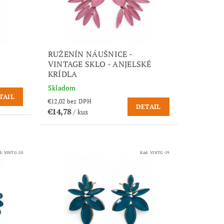
RUŽENÍN NÁUŠNICE -
VINTAGE SKLO - ANJELSKÉ
KRÍDLA
Skladom
TAIL
€12,02 bez DPH
DETAIL
€14,78
/ kus
d:
VINTG-20
Kód:
VINTG-19