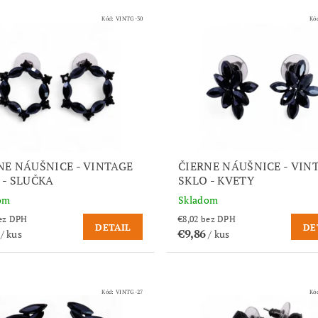
Kód:
VINTG-30
Kó
NE NÁUŠNICE - VINTAGE
ČIERNE NÁUŠNICE - VIN
 - SLUČKA
SKLO - KVETY
om
Skladom
,76 bez DPH
€8,02 bez DPH
DETAIL
DE
5
€9,86
/ kus
/ kus
Kód:
VINTG-27
Kó