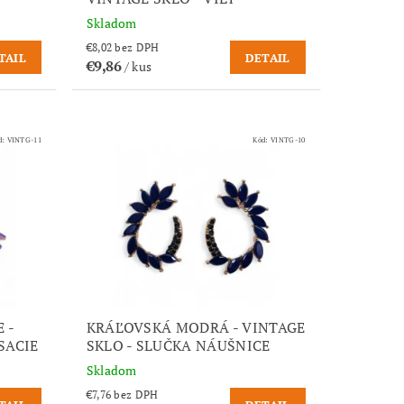
Skladom
€8,02 bez DPH
TAIL
DETAIL
€9,86
/ kus
d:
VINTG-11
Kód:
VINTG-10
 -
KRÁĽOVSKÁ MODRÁ - VINTAGE
SACIE
SKLO - SLUČKA NÁUŠNICE
Skladom
€7,76 bez DPH