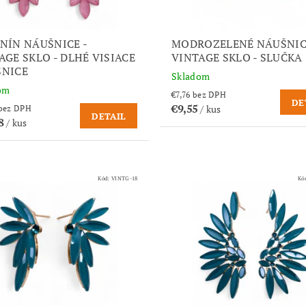
NÍN NÁUŠNICE -
MODROZELENÉ NÁUŠNIC
AGE SKLO - DLHÉ VISIACE
VINTAGE SKLO - SLUČKA
NICE
Skladom
om
€7,76 bez DPH
DE
€9,55
/ kus
€15,02 bez DPH
DETAIL
48
/ kus
Kód:
VINTG-18
Kó