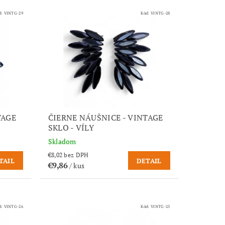
d:
VINTG-29
Kód:
VINTG-28
TAGE
ČIERNE NÁUŠNICE - VINTAGE
SKLO - VÍLY
Skladom
€8,02 bez DPH
TAIL
DETAIL
€9,86
/ kus
d:
VINTG-26
Kód:
VINTG-25