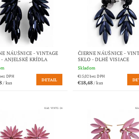
NE NÁUŠNICE - VINTAGE
ČIERNE NÁUŠNICE - VIN
 - ANJELSKÉ KRÍDLA
SKLO - DLHÉ VISIACE
om
Skladom
€12,02 bez DPH
€15,02 bez DPH
DETAIL
DE
78
€18,48
/ kus
/ kus
Kód:
VINTG-24
Kó