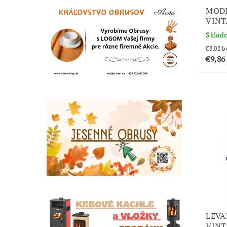
MODR
VINT
Sklad
€8
€9,8
LEVA
VINT