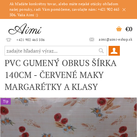
Ak hľadáte konkrétny tovar, alebo máte nejaké otázky ohľadom
našej ponuky, radi Vám pomôžeme, zavolajte nám: +421 902 465
506. Vaša Aimi :)
€0
aimi@aimi-eshop.sk
+421 902 465 506
PVC GUMENÝ OBRUS ŠÍRKA
140CM - ČERVENÉ MAKY
MARGARÉTKY A KLASY
Tip