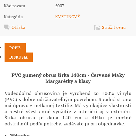
Kód tovaru
5007
Kategória
KVETINOVÉ
Otázka
Strážiť cenu
POPIS
DISKUSIA
PVC gumený obrus šírka 140cm - Červené Maky
Margarétky a klasy
Vodeodolná obrusovina je vyrobená zo 100% vinylu
(PVC) s dobre udržiavateľným povrchom. Spodná strana
má úpravu z netkanej textílie. Má vynikajúce vlastnosti
a pestré všestranné využitie v interiéri aj v exteriéri.
Šírka obrusu je daná 140 cm a dĺžku je možné
odstrihnúť podľa potreby, zadávate ju pri objednávke.
Výhody: