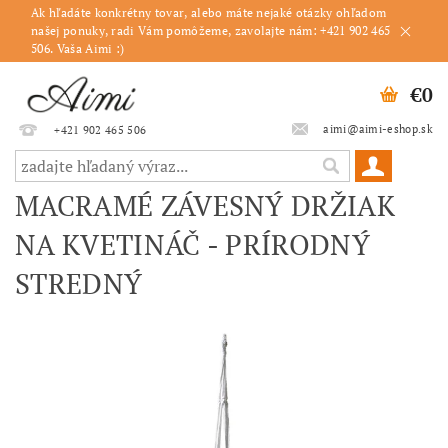
Ak hľadáte konkrétny tovar, alebo máte nejaké otázky ohľadom
našej ponuky, radi Vám pomôžeme, zavolajte nám: +421 902 465
506. Vaša Aimi :)
€0
aimi@aimi-eshop.sk
+421 902 465 506
MACRAMÉ ZÁVESNÝ DRŽIAK
NA KVETINÁČ - PRÍRODNÝ
STREDNÝ