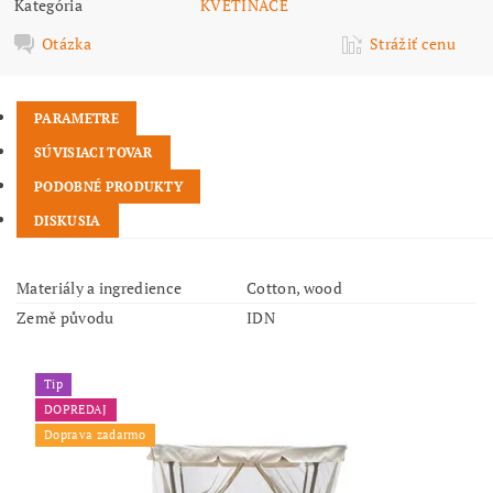
Kategória
KVETINÁČE
Otázka
Strážiť cenu
PARAMETRE
SÚVISIACI TOVAR
PODOBNÉ PRODUKTY
DISKUSIA
Materiály a ingredience
Cotton, wood
Země původu
IDN
Tip
DOPREDAJ
Doprava zadarmo