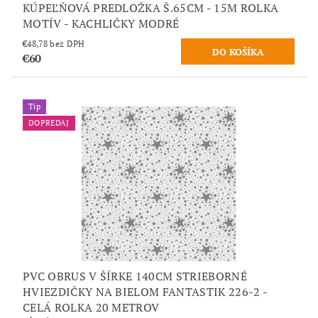
KÚPEĽŇOVÁ PREDLOŽKA Š.65CM - 15M ROLKA
MOTÍV - KACHLIČKY MODRÉ
€48,78 bez DPH
€60
Tip
DOPREDAJ
PVC OBRUS V ŠÍRKE 140CM STRIEBORNÉ
HVIEZDIČKY NA BIELOM FANTASTIK 226-2 -
CELÁ ROLKA 20 METROV