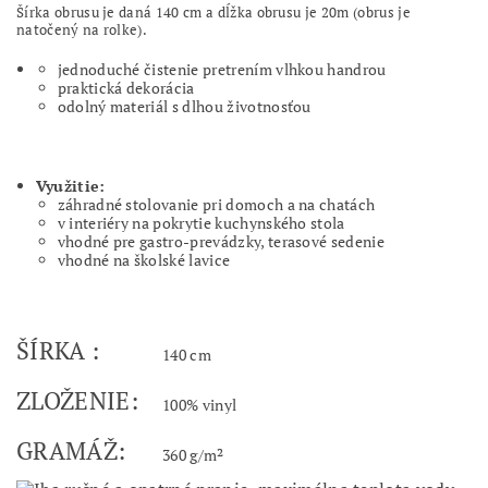
Šírka obrusu je daná 140 cm a dĺžka obrusu je 20m (obrus je
natočený na rolke).
jednoduché čistenie pretrením vlhkou handrou
praktická dekorácia
odolný materiál s dlhou životnosťou
Využitie:
záhradné stolovanie pri domoch a na chatách
v interiéry na pokrytie kuchynského stola
vhodné pre gastro-prevádzky, terasové sedenie
vhodné na školské lavice
ŠÍRKA :
140 cm
ZLOŽENIE:
100% vinyl
GRAMÁŽ:
360 g/m²