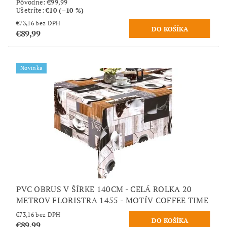
Pôvodne:
€99,99
Ušetríte
:
€10 (–10 %)
€73,16 bez DPH
€89,99
Novinka
PVC OBRUS V ŠÍRKE 140CM - CELÁ ROLKA 20
METROV FLORISTRA 1455 - MOTÍV COFFEE TIME
€73,16 bez DPH
€89,99