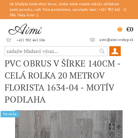
Ak hľadáte konkrétny tovar, alebo máte nejaké otázky ohľadom
našej ponuky, radi Vám pomôžeme, zavolajte nám: +421 902 465
506. Vaša Aimi :)
€0
aimi@aimi-eshop.sk
+421 902 465 506
PVC OBRUS V ŠÍRKE 140CM -
CELÁ ROLKA 20 METROV
FLORISTA 1634-04 - MOTÍV
PODLAHA
Novinka