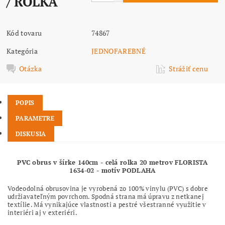
/ ROLKA
Kód tovaru
74867
Kategória
JEDNOFAREBNÉ
Otázka
Strážiť cenu
POPIS
PARAMETRE
DISKUSIA
PVC obrus v šírke 140cm - celá rolka 20 metrov FLORISTA
1634-02 - motív PODLAHA
Vodeodolná obrusovina je vyrobená zo 100% vinylu (PVC) s dobre
udržiavateľným povrchom. Spodná strana má úpravu z netkanej
textílie. Má vynikajúce vlastnosti a pestré všestranné využitie v
interiéri aj v exteriéri.