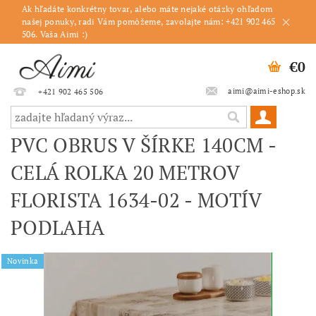
Ak hľadáte konkrétny tovar, alebo máte nejaké otázky ohľadom
našej ponuky, radi Vám pomôžeme, zavolajte nám: +421 902 465
506. Vaša Aimi :)
€0
aimi@aimi-eshop.sk
+421 902 465 506
PVC OBRUS V ŠÍRKE 140CM -
CELÁ ROLKA 20 METROV
FLORISTA 1634-02 - MOTÍV
PODLAHA
Novinka