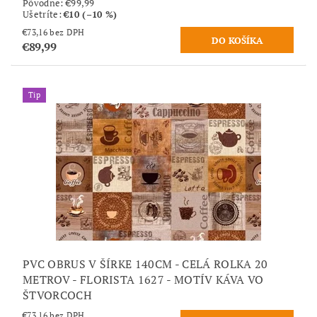
Pôvodne:
€99,99
Ušetríte
:
€10 (–10 %)
€73,16 bez DPH
€89,99
Tip
PVC OBRUS V ŠÍRKE 140CM - CELÁ ROLKA 20
METROV - FLORISTA 1627 - MOTÍV KÁVA VO
ŠTVORCOCH
€73,16 bez DPH