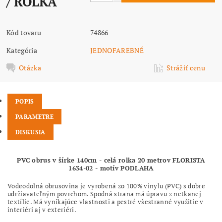
/ ROLKA
Kód tovaru
74866
Kategória
JEDNOFAREBNÉ
Otázka
Strážiť cenu
POPIS
PARAMETRE
DISKUSIA
PVC obrus v šírke 140cm - celá rolka 20 metrov FLORISTA
1634-02 - motív PODLAHA
Vodeodolná obrusovina je vyrobená zo 100% vinylu (PVC) s dobre
udržiavateľným povrchom. Spodná strana má úpravu z netkanej
textílie. Má vynikajúce vlastnosti a pestré všestranné využitie v
interiéri aj v exteriéri.