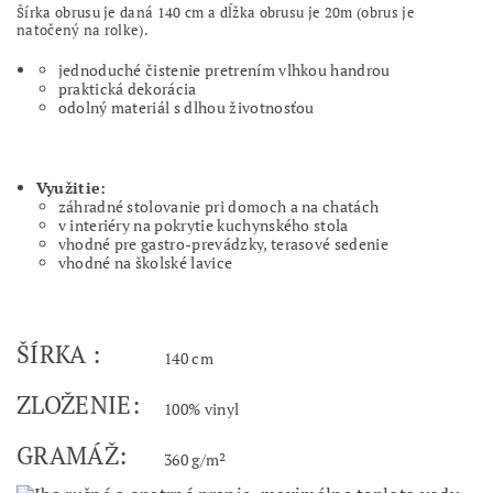
Šírka obrusu je daná 140 cm a dĺžka obrusu je 20m (obrus je
natočený na rolke).
jednoduché čistenie pretrením vlhkou handrou
praktická dekorácia
odolný materiál s dlhou životnosťou
Využitie:
záhradné stolovanie pri domoch a na chatách
v interiéry na pokrytie kuchynského stola
vhodné pre gastro-prevádzky, terasové sedenie
vhodné na školské lavice
ŠÍRKA :
140 cm
ZLOŽENIE:
100% vinyl
GRAMÁŽ:
360 g/m²