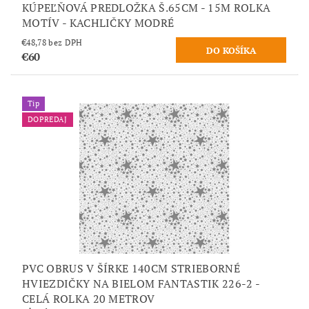
KÚPEĽŇOVÁ PREDLOŽKA Š.65CM - 15M ROLKA
MOTÍV - KACHLIČKY MODRÉ
€48,78 bez DPH
€60
Tip
DOPREDAJ
PVC OBRUS V ŠÍRKE 140CM STRIEBORNÉ
HVIEZDIČKY NA BIELOM FANTASTIK 226-2 -
CELÁ ROLKA 20 METROV