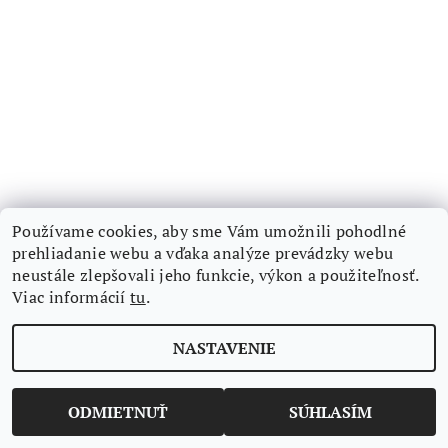
Používame cookies, aby sme Vám umožnili pohodlné
prehliadanie webu a vďaka analýze prevádzky webu
neustále zlepšovali jeho funkcie, výkon a použiteľnosť.
Nájdete nás aj na Facebooku
Viac informácií
tu
.
NASTAVENIE
Upraviť nastavenie cookies
2026 ©
Aimi-eshop
, všetky práva vyhradené
Vytvoril Shoptet
ODMIETNUŤ
SÚHLASÍM