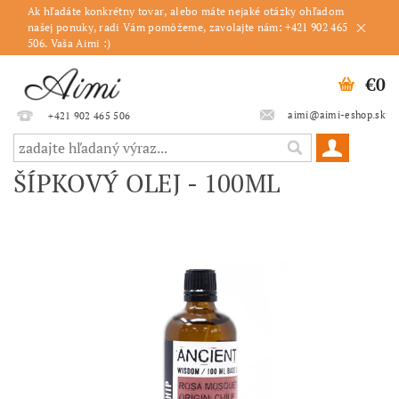
Ak hľadáte konkrétny tovar, alebo máte nejaké otázky ohľadom
našej ponuky, radi Vám pomôžeme, zavolajte nám: +421 902 465
506. Vaša Aimi :)
€0
aimi@aimi-eshop.sk
+421 902 465 506
ŠÍPKOVÝ OLEJ - 100ML