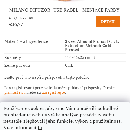
MILÁNO DIFÚZOR- USB KÁBEL - MENIACE FARBY
€13,63 bez DPH
DETAIL
€16,77
Materiály a ingredience
Sweet Almond Prunus Dulcis
Extraction Method: Cold
Pressed
Rozměry
114x45x25 (mm)
Země původu
CHL
Buďte prvý, kto napíše príspevok k tejto položke.
Len registrovaní používatelia môžu pridávať príspevky. Prosím
prihláste sa
alebo sa
zaregistrujte
.
Používame cookies, aby sme Vám umožnili pohodlné
prehliadanie webu a vďaka analýze prevádzky webu
neustále zlepšovali jeho funkcie, výkon a použiteľnosť.
Viac informácií
tu
.
Nájdete nás aj na Facebooku