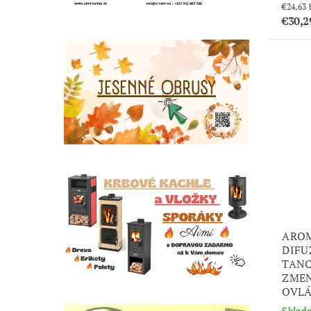
€30,2
ARO
DIFU
TANC
ZMEN
OVLÁ
Sklad