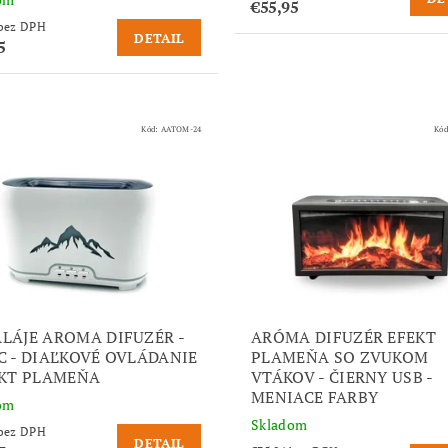
€55,95
€42,15 bez DPH
DETAIL
5
Kód:
AATOM-24
Kó
LÁJE AROMA DIFUZÉR -
ARÓMA DIFUZÉR EFEKT
C - DIAĽKOVÉ OVLÁDANIE
PLAMEŇA SO ZVUKOM
EKT PLAMEŇA
VTÁKOV - ČIERNY USB -
MENIACE FARBY
om
Skladom
€24,20 bez DPH
DETAIL