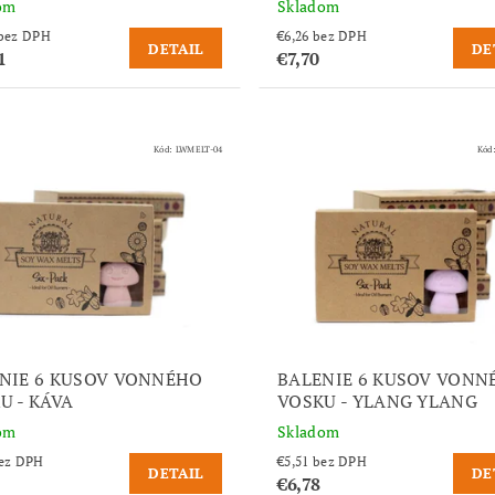
om
Skladom
€10,33 bez DPH
€6,26 bez DPH
DETAIL
DE
1
€7,70
Kód:
LWMELT-04
Kód
NIE 6 KUSOV VONNÉHO
BALENIE 6 KUSOV VONN
U - KÁVA
VOSKU - YLANG YLANG
om
Skladom
,51 bez DPH
€5,51 bez DPH
DETAIL
DE
€6,78