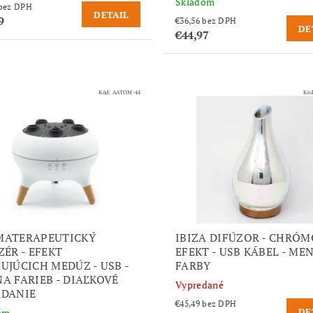
Skladom
€24,63 bez DPH
DETAIL
9
€36,56 bez DPH
DE
€44,97
Kód:
AATOM-44
Kó
MATERAPEUTICKÝ
IBIZA DIFÚZOR - CHRÓ
ZÉR - EFEKT
EFEKT - USB KÁBEL - ME
UJÚCICH MEDÚZ - USB -
FARBY
A FARIEB - DIAĽKOVÉ
Vypredané
DANIE
€45,49 bez DPH
DE
om