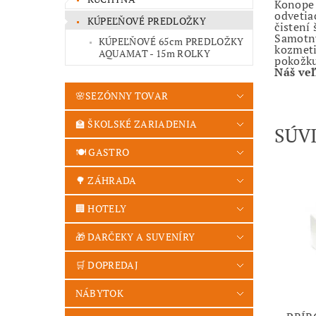
Konope 
odvetia
KÚPEĽŇOVÉ PREDLOŽKY
čistení 
Samot
KÚPEĽŇOVÉ 65cm PREDLOŽKY
kozmeti
AQUAMAT - 15m ROLKY
pokožku
Náš ve
🌸SEZÓNNY TOVAR
🏫 ŠKOLSKÉ ZARIADENIA
SÚV
🍽️ GASTRO
🌳 ZÁHRADA
🏢 HOTELY
🎁 DARČEKY A SUVENÍRY
🛒 DOPREDAJ
NÁBYTOK