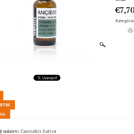
€7,7
Kategória
METRE
SIA
ý názov:
Cannabis Sativa