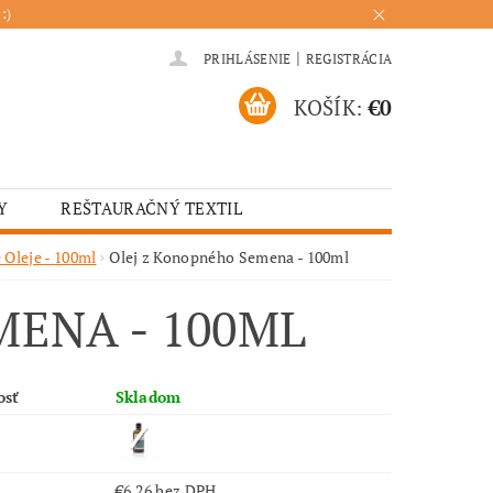
:)
|
PRIHLÁSENIE
REGISTRÁCIA
KOŠÍK:
€0
Y
REŠTAURAČNÝ TEXTIL
ADENIA
HOTELOVÝ TEXTIL
 Oleje - 100ml
Olej z Konopného Semena - 100ml
ÚRENIE
KUCHYŇA
ENA - 100ML
osť
Skladom
€6,26 bez DPH