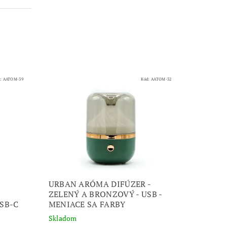
d:
AATOM-39
Kód:
AATOM-32
URBAN ARÓMA DIFÚZER -
ZELENÝ A BRONZOVÝ - USB -
USB-C
MENIACE SA FARBY
Skladom