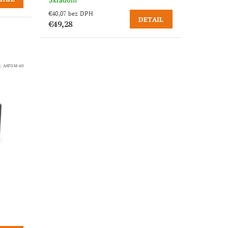
€40,07 bez DPH
DETAIL
€49,28
d:
AATOM-40