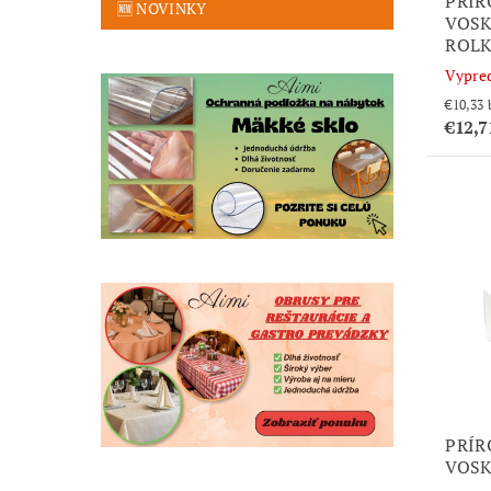
PRÍR
🆕 NOVINKY
VOSK
ROL
Vypre
€12,7
PRÍR
VOSK