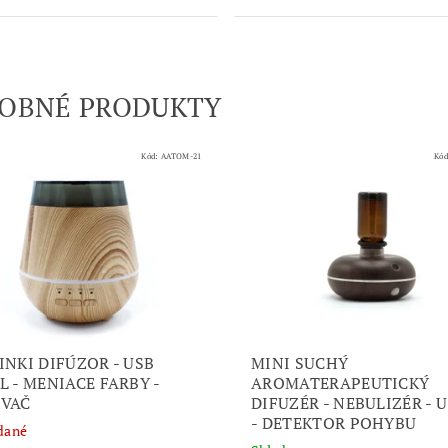
OBNÉ PRODUKTY
Kód:
AATOM-21
Kó
INKI DIFÚZOR - USB
MINI SUCHÝ
L - MENIACE FARBY -
AROMATERAPEUTICKÝ
VAČ
DIFUZÉR - NEBULIZÉR - 
- DETEKTOR POHYBU
dané