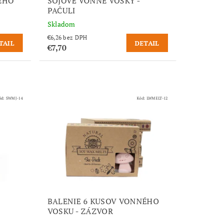
ÉHO
SÓJOVÉ VONNÉ VOSKY -
PAČULI
Skladom
€6,26 bez DPH
TAIL
DETAIL
€7,70
ód:
SWMJ-14
Kód:
LWMELT-12
BALENIE 6 KUSOV VONNÉHO
VOSKU - ZÁZVOR