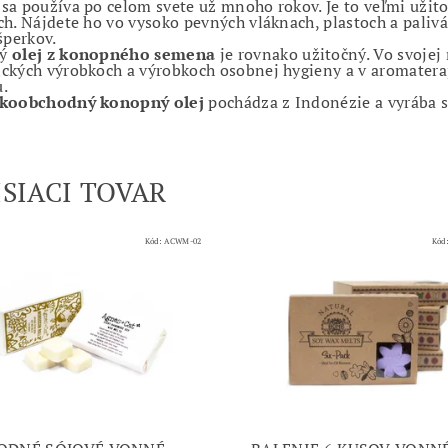
sa používa po celom svete už mnoho rokov. Je to veľmi užito
ch. Nájdete ho vo vysoko pevných vláknach, plastoch a palivác
šperkov.
ný
olej z konopného semena
je rovnako užitočný. Vo svojej
ckých výrobkoch a výrobkoch osobnej hygieny a v aromaterapi
.
ľkoobchodný konopný olej
pochádza z Indonézie a vyrába s
ISIACI TOVAR
Kód:
ACWM-02
Kód