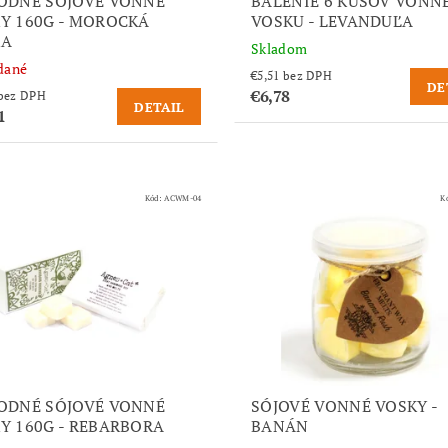
ODNÉ SÓJOVÉ VONNÉ
BALENIE 6 KUSOV VONN
Y 160G - MOROCKÁ
VOSKU - LEVANDUĽA
KA
Skladom
dané
€5,51 bez DPH
DE
€6,78
€10,33 bez DPH
DETAIL
1
Kód:
ACWM-04
K
ODNÉ SÓJOVÉ VONNÉ
SÓJOVÉ VONNÉ VOSKY -
Y 160G - REBARBORA
BANÁN