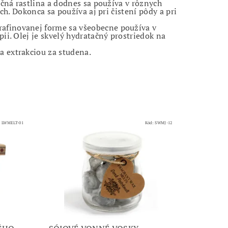
čná rastlina a dodnes sa používa v rôznych
h. Dokonca sa používa aj pri čistení pôdy a pri
 rafinovanej forme sa všeobecne používa v
i. Olej je skvelý hydratačný prostriedok na
a extrakciou za studena.
:
LWMELT-01
Kód:
SWMJ-12