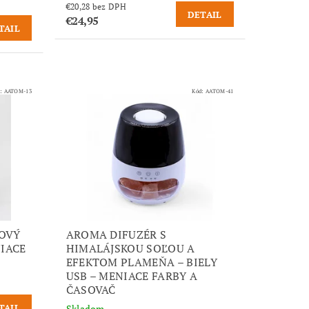
€20,28 bez DPH
DETAIL
€24,95
TAIL
d:
AATOM-13
Kód:
AATOM-41
MOVÝ
AROMA DIFUZÉR S
NIACE
HIMALÁJSKOU SOĽOU A
EFEKTOM PLAMEŇA – BIELY
USB – MENIACE FARBY A
ČASOVAČ
TAIL
Skladom