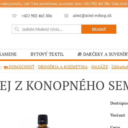
 našej ponuky, radi Vám pomôžeme, zavolajte nám: +421 902 465 506. Vaša Aimi 
aimi@aimi-eshop.sk
+421 902 465 506
 KAMENE
BYTOVÝ TEXTIL
🎁 DARČEKY A SUVENÍR
É OBRUSY
🎄 VIANOČNÝ TOVAR
🏫 ŠKOLSKÉ ZARI
v
🏡 DOMÁCNOSŤ
DROGÉRIA A KOZMETIKA
MASÁŽE
Základné
ĽKONOČNÝ TOVAR
VIANOČNÉ
🟫 OBRUSY
K
EJ Z KONOPNÉHO SEM
É ZARIADENIA
MOJA OBJEDNÁVKA
Dostupn
Variant
Cena