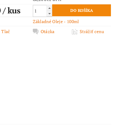
0
/ kus
Základné Oleje - 100ml
Tlač
Otázka
Strážiť cenu