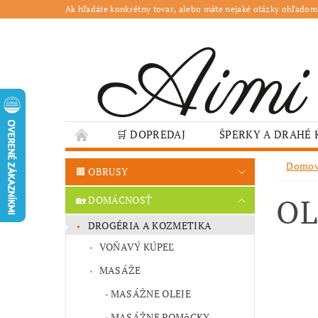
Ak hľadáte konkrétny tovar, alebo máte nejaké otázky ohľadom
🛒 DOPREDAJ
ŠPERKY A DRAHÉ
🌳 ZÁHRADA
🍽️ GASTRO
JESENN
Domo
🟫 OBRUSY
❤️ VALENTÍN – TIPY NA DARČEKY
🐣VE
OL
🏡 DOMÁCNOSŤ
GASTRO PREVÁDZKY
ŠKOLY A VEREJN
DROGÉRIA A KOZMETIKA
VOŇAVÝ KÚPEĽ
MASÁŽE
MASÁŽNE OLEJE
MASÁŽNE POMôCKY