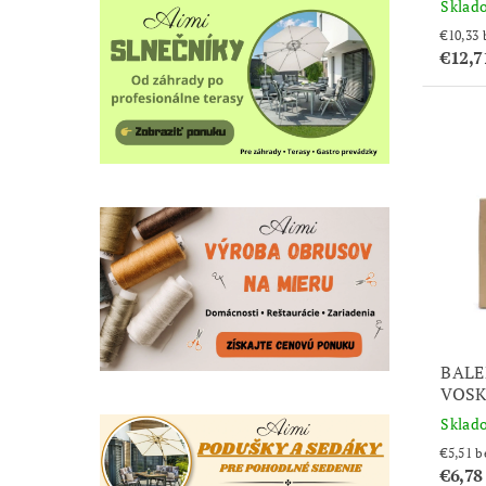
Sklad
€12,7
BALE
VOSK
Sklad
€5
€6,78