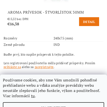
AROMA PRÍVESOK - ŠTVORLÍSTOK 30MM
€13,32 bez DPH
DETAIL
€16,38
Rozměry
240x75 (mm)
Země původu
IND
Buďte prvý, kto napíše príspevok k tejto položke.
Len registrovaní používatelia môžu pridávať príspevky. Prosím
prihláste sa
alebo sa
zaregistrujte
.
Používame cookies, aby sme Vám umožnili pohodlné
prehliadanie webu a vďaka analýze prevádzky webu
neustále zlepšovali jeho funkcie, výkon a použiteľnosť.
Viac informácií
tu
.
Nájdete nás aj na Facebooku