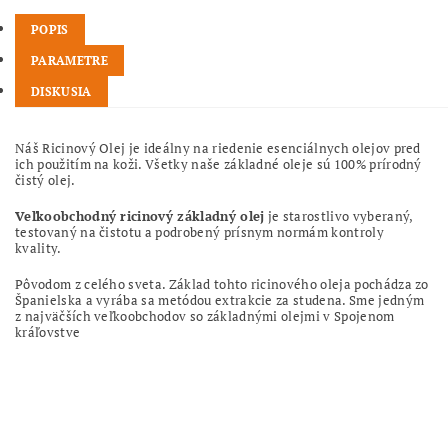
POPIS
PARAMETRE
DISKUSIA
Náš Ricinový Olej je ideálny na riedenie esenciálnych olejov pred
ich použitím na koži. Všetky naše základné oleje sú 100% prírodný
čistý olej.
Veľkoobchodný ricinový základný olej
je starostlivo vyberaný,
testovaný na čistotu a podrobený prísnym normám kontroly
kvality.
Pôvodom z celého sveta. Základ tohto ricinového oleja pochádza zo
Španielska a vyrába sa metódou extrakcie za studena. Sme jedným
z najväčších veľkoobchodov so základnými olejmi v Spojenom
kráľovstve