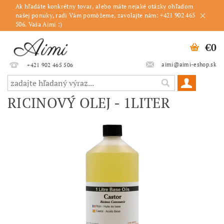
Ak hľadáte konkrétny tovar, alebo máte nejaké otázky ohľadom
našej ponuky, radi Vám pomôžeme, zavolajte nám: +421 902 465
506. Vaša Aimi :)
€0
aimi@aimi-eshop.sk
+421 902 465 506
RICINOVÝ OLEJ - 1LITER