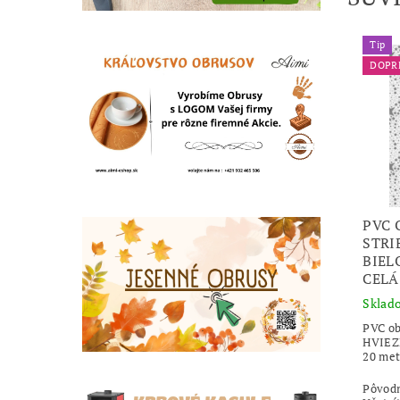
Tip
DOPR
PVC 
STRI
BIEL
CELÁ
Sklad
PVC o
HVIEZD
20 met
Pôvod