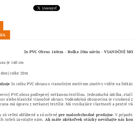
SIA
3x PVC Obrus 140cm - Rolka 20m návin - VIANOČNÉ M
usu je 140 cm
ednej rolke 20m
ahuje
3x rolku PVC obrusu s vianočným motívom (motívy vidíte na fotkác
pevný PVC obrus podlepený netkanou textíliou. Jednoduchá údržba, stačí
ov alebo klasické vianočné obrusy. Vodeodolná obrusovina je vyrobená 
rana má úpravu z netkanej textílie. Má vynikajúce vlastnosti a pestré všes
y sú veľmi obľúbené a sú určené
pre maloobchodné predajne
. V prípade
ch roliek zavolajte nám.
Ak máte akékoľvek otázky neváhajte nás kont