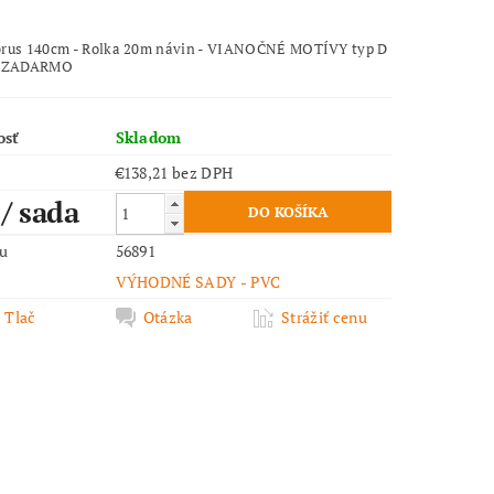
rus 140cm - Rolka 20m návin - VIANOČNÉ MOTÍVY typ D
a ZADARMO
osť
Skladom
€138,21 bez DPH
0
/ sada
ru
56891
VÝHODNÉ SADY - PVC
Tlač
Otázka
Strážiť cenu