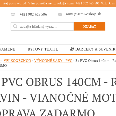
 našej ponuky, radi Vám pomôžeme, zavolajte nám: +421 902 465 506. Vaša Aimi 
aimi@aimi-eshop.sk
+421 902 465 506
 KAMENE
BYTOVÝ TEXTIL
🎁 DARČEKY A SUVENÍR
É OBRUSY
🎄 VIANOČNÝ TOVAR
🏫 ŠKOLSKÉ ZARI
v
VEĽKOOBCHOD
VÝHODNÉ SADY - PVC
3x PVC Obrus 140cm - R
RMO
ĽKONOČNÝ TOVAR
VIANOČNÉ
🟫 OBRUSY
K
 PVC OBRUS 140CM -
É ZARIADENIA
MOJA OBJEDNÁVKA
VIN - VIANOČNÉ MOTÍ
PRAVA ZADARMO