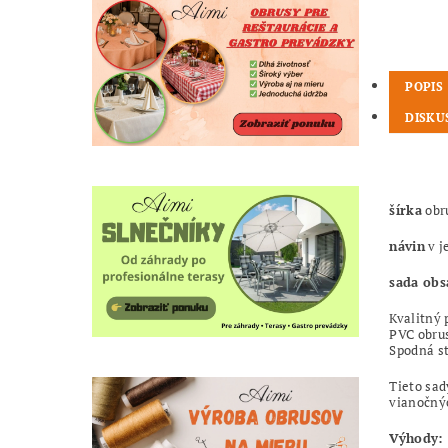
POPIS
DISKU
šírka
obr
návin
v j
sada obs
Kvalitný 
PVC obrus
Spodná st
Tieto sad
vianočný
Výhody: