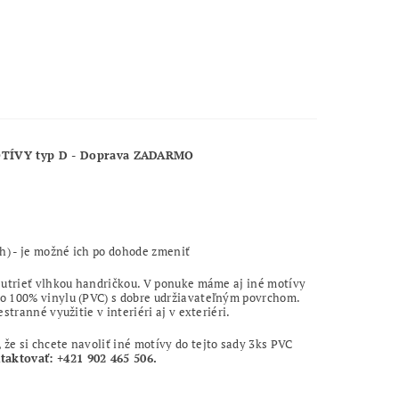
OTÍVY typ D - Doprava ZADARMO
h) - je možné ich po dohode zmeniť
 utrieť vlhkou handričkou. V ponuke máme aj iné motívy
zo 100% vinylu (PVC) s dobre udržiavateľným povrchom.
tranné využitie v interiéri aj v exteriéri.
, že si chcete navoliť iné motívy do tejto sady 3ks PVC
aktovať: +421 902 465 506.