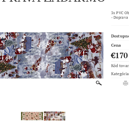
3x PVC Ob
- Doprav
Dostupn
Cena
€17
Kód tova
Kategória