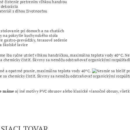
hé čistenie pretrením vlhkou handrou
 dekorácia
teriál s dlhou životnosťou
stolovanie pri domoch a na chatách
ry na pokrytie kuchynského stola
e gastro-prevádzky, terasové sedenie
 školské lavice
e iba ručne utrieť vlhkou handričkou, maximálna teplota vody 40°C. Nesm
 chemicky čistiť. Škvrny sa nemôžu odstraňovať organickými rozpúšťadl
e máme
aj iné motívy PVC obrusov alebo klasické vianočné obrusy, všetk
ISIACI TOVAR