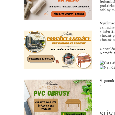
jednoduc
praktická
odolný ma
Využitie:
záhradné 
v interié
vhodné pr
vhodné na
Odporúčam
Nemôže sa
V ponuk
.
SÚV