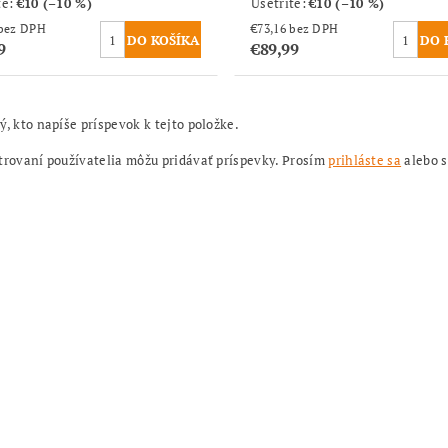
te
:
€10 (–10 %)
Ušetríte
:
€10 (–10 %)
€73,16 bez DPH
€73,16 bez DPH
9
€89,99
ý, kto napíše príspevok k tejto položke.
trovaní používatelia môžu pridávať príspevky. Prosím
prihláste sa
alebo 