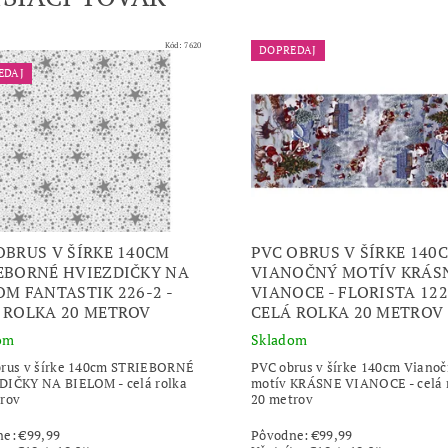
Kód:
7620
DOPREDAJ
EDAJ
OBRUS V ŠÍRKE 140CM
PVC OBRUS V ŠÍRKE 140
EBORNÉ HVIEZDIČKY NA
VIANOČNÝ MOTÍV KRÁS
OM FANTASTIK 226-2 -
VIANOCE - FLORISTA 122
 ROLKA 20 METROV
CELÁ ROLKA 20 METROV
om
Skladom
brus v šírke 140cm STRIEBORNÉ
PVC obrus v šírke 140cm Viano
IČKY NA BIELOM - celá rolka
motív KRÁSNE VIANOCE - celá 
rov
20 metrov
ne:
€99,99
Pôvodne:
€99,99