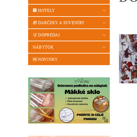
🏢 HOTELY
🎁 DARČEKY A SUVENÍRY
🛒 DOPREDAJ
NÁBYTOK
🆕 NOVINKY