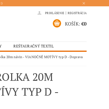
:)
|
PRIHLÁSENIE
REGISTRÁCIA
KOŠÍK:
€0
Y
REŠTAURAČNÝ TEXTIL
ADENIA
HOTELOVÝ TEXTIL
olka 20m návin - VIANOČNÉ MOTÍVY typ D - Doprava
ÚRENIE
KUCHYŇA
 ROLKA 20M
VY TYP D -