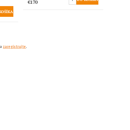
€170
sa
zaregistrujte
.