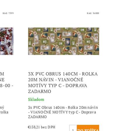
Kód:
7599
Kód:
56888
CM
3X PVC OBRUS 140CM - ROLKA
NE
20M NÁVIN - VIANOČNÉ
8-00 -
MOTÍVY TYP C - DOPRAVA
ZADARMO
Skladom
čný
3x PVC Obrus 140cm - Rolka 20m návin
rolka
- VIANOČNÉ MOTÍVY typ C - Doprava
ZADARMO
€138,21 bez DPH