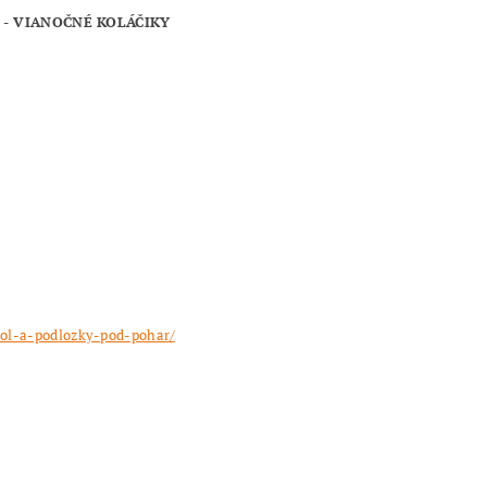
E - VIANOČNÉ KOLÁČIKY
tol-a-podlozky-pod-pohar/