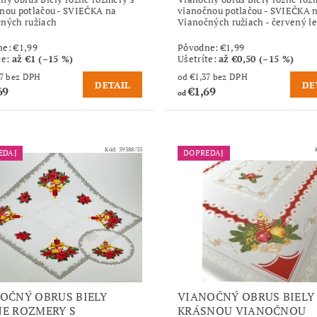
nou potlačou - SVIEČKA na
vianočnou potlačou - SVIEČKA 
ných ružiach
Vianočných ružiach - červený l
ne:
€1,99
Pôvodne:
€1,99
te
:
až €1 (–15 %)
Ušetríte
:
až €0,50 (–15 %)
od €1,37 bez DPH
od €1,37 bez DPH
DETAIL
DE
69
€1,69
od
Kód:
39388/33
EDAJ
DOPREDAJ
OČNÝ OBRUS BIELY
VIANOČNÝ OBRUS BIELY
E ROZMERY S
KRÁSNOU VIANOČNOU