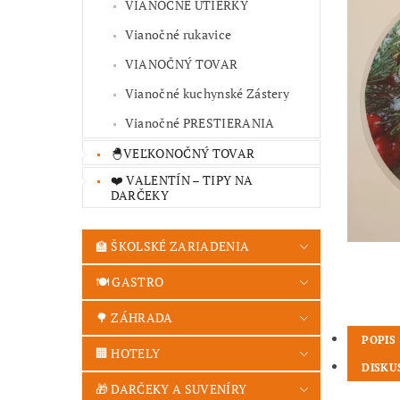
VIANOČNÉ UTIERKY
Vianočné rukavice
VIANOČNÝ TOVAR
Vianočné kuchynské Zástery
Vianočné PRESTIERANIA
🐣VEĽKONOČNÝ TOVAR
❤️ VALENTÍN – TIPY NA
DARČEKY
🏫 ŠKOLSKÉ ZARIADENIA
🍽️ GASTRO
🌳 ZÁHRADA
POPIS
🏢 HOTELY
DISKU
🎁 DARČEKY A SUVENÍRY