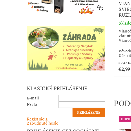
VIAN
SVIE
RUŽI
Sklad
Vianoč
vianoč
Vianoč
Pôvod
Ušetrí
€2
€2,99
KLASICKÉ PRIHLÁSENIE
E-mail
POD
Heslo
Registrácia
DOPR
Zabudnuté heslo