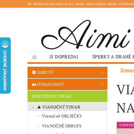
Ak hľadáte konkrétny tovar, alebo máte nejaké otázky ohľadom
🛒 DOPREDAJ
ŠPERKY A DRAHÉ
🌳 ZÁHRADA
🍽️ GASTRO
JESENN
Domo
🟫 OBRUSY
❤️ VALENTÍN – TIPY NA DARČEKY
🐣VE
VI
🏡 DOMÁCNOSŤ
GASTRO PREVÁDZKY
ŠKOLY A VEREJN
🌸SEZÓNNY TOVAR
NA
🎄 VIANOČNÝ TOVAR
Vianočné OBLIEČKY
VIANOČNÉ OBRUSY
DOPRED