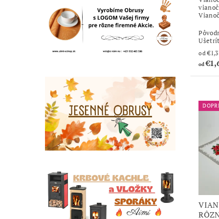
vianoč
Vianoč
Pôvod
Ušetrí
€1,
od
DOPR
VIAN
RÔZN