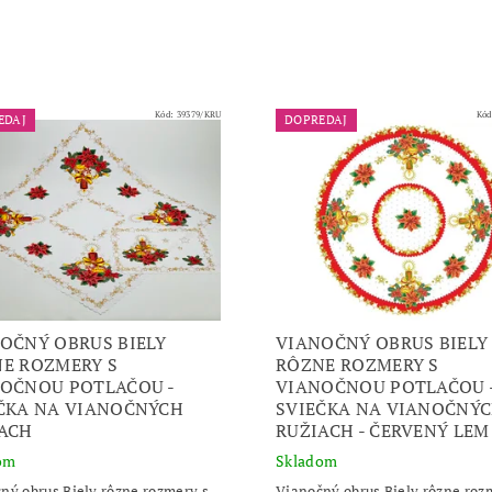
Kód:
39379/KRU
Kó
EDAJ
DOPREDAJ
OČNÝ OBRUS BIELY
VIANOČNÝ OBRUS BIELY
E ROZMERY S
RÔZNE ROZMERY S
OČNOU POTLAČOU -
VIANOČNOU POTLAČOU 
ČKA NA VIANOČNÝCH
SVIEČKA NA VIANOČNÝ
ACH
RUŽIACH - ČERVENÝ LEM
om
Skladom
ný obrus Biely rôzne rozmery s
Vianočný obrus Biely rôzne roz