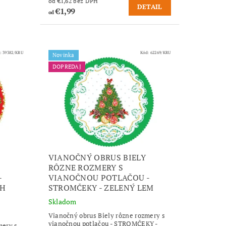
od €1,62 bez DPH
DETAIL
€1,99
od
d:
39382/KRU
Kód:
62269/KRU
Novinka
DOPREDAJ
VIANOČNÝ OBRUS BIELY
RÔZNE ROZMERY S
-
VIANOČNOU POTLAČOU -
CH
STROMČEKY - ZELENÝ LEM
Skladom
Vianočný obrus Biely rôzne rozmery s
vianočnou potlačou - STROMČEKY -
mery s