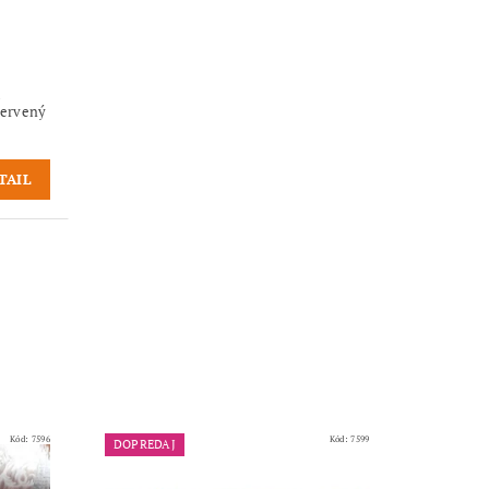
u
červený
TAIL
Kód:
7596
Kód:
7599
DOPREDAJ