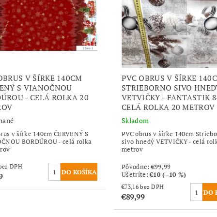
OBRUS V ŠÍRKE 140CM
PVC OBRUS V ŠÍRKE 140
ENÝ S VIANOČNOU
STRIEBORNO SIVO HNED
ÚROU - CELÁ ROLKA 20
VETVIČKY - FANTASTIK 8
ROV
CELÁ ROLKA 20 METROV
nané
Skladom
rus v šírke 140cm ČERVENÝ S
PVC obrus v šírke 140cm Strieb
ČNOU BORDÚROU - celá rolka
sivo hnedý VETVIČKY - celá rol
rov
metrov
Pôvodne:
€99,99
€73,16 bez DPH
Ušetríte
:
€10 (–10 %)
9
€73,16 bez DPH
€89,99