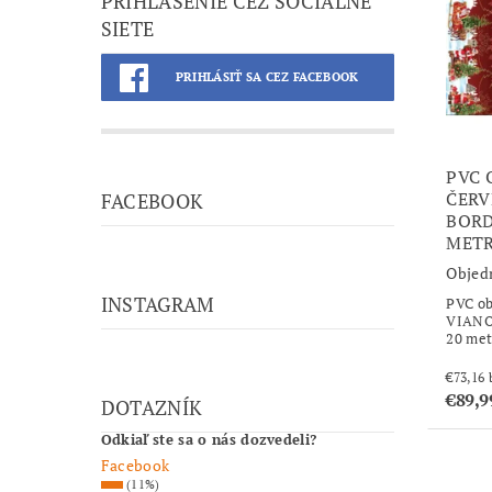
PRIHLÁSENIE CEZ SOCIÁLNE
SIETE
PRIHLÁSIŤ SA CEZ FACEBOOK
PVC 
ČERV
FACEBOOK
BORD
MET
Objed
INSTAGRAM
PVC ob
VIANO
20 met
€89,9
DOTAZNÍK
Odkiaľ ste sa o nás dozvedeli?
Facebook
(11%)