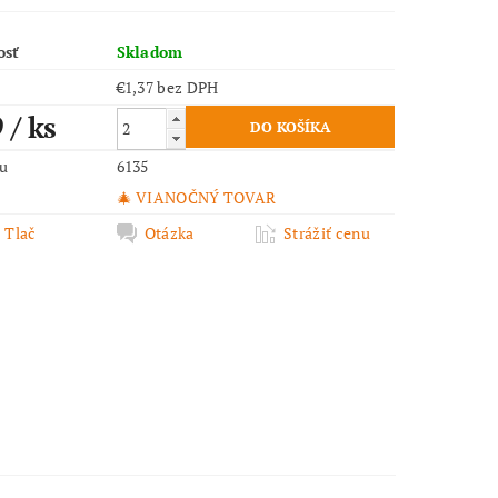
osť
Skladom
€1,37 bez DPH
9
/ ks
ru
6135
🎄 VIANOČNÝ TOVAR
Tlač
Otázka
Strážiť cenu