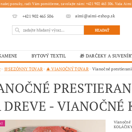
 našej ponuky, radi Vám pomôžeme, zavolajte nám: +421 902 465 506. Vaša Aimi 
aimi@aimi-eshop.sk
+421 902 465 506
 KAMENE
BYTOVÝ TEXTIL
🎁 DARČEKY A SUVENÍR
É OBRUSY
🎄 VIANOČNÝ TOVAR
🏫 ŠKOLSKÉ ZARI
v
🌸SEZÓNNY TOVAR
🎄 VIANOČNÝ TOVAR
Vianočné prestiera
ĽKONOČNÝ TOVAR
VIANOČNÉ
🟫 OBRUSY
K
ANOČNÉ PRESTIERAN
É ZARIADENIA
MOJA OBJEDNÁVKA
 DREVE - VIANOČNÉ 
Vianočné
AJ
KOLÁČIK