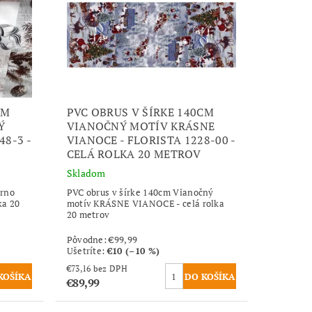
CM
PVC OBRUS V ŠÍRKE 140CM
Ý
VIANOČNÝ MOTÍV KRÁSNE
48-3 -
VIANOCE - FLORISTA 1228-00 -
CELÁ ROLKA 20 METROV
Skladom
orno
PVC obrus v šírke 140cm Vianočný
ka 20
motív KRÁSNE VIANOCE - celá rolka
20 metrov
Pôvodne:
€99,99
Ušetríte
:
€10 (–10 %)
€73,16 bez DPH
€89,99