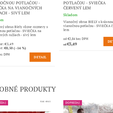
OČNOU POTLAČOU -
POTLAČOU - SVIEČKA
ČKA NA VIANOČNÝCH
ČERVENÝ LEM
ACH - SIVÝ LEM
Skladom
om
Vianočný obrus BIELY s krásno
vianočnou potlačou - SVIEČKA 
ný obrus Biely rôzne rozmery s
lem
nou potlačou - SVIEČKA na
ných ružiach - sivý lem
od €2,84 bez DPH
DE
€3,49
ne:
€3,49
od
te
:
€0,50 (–14 %)
,43 bez DPH
DETAIL
OBNÉ PRODUKTY
Kód:
40611
EDAJ
DOPREDAJ