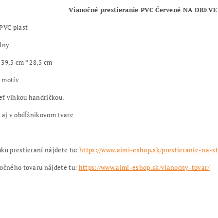
Vianočné prestieranie PVC Červené NA DREV
PVC plast
lny
39,5 cm * 28,5 cm
 motív
ieť vlhkou handričkou.
 aj v obdĺžnikovom tvare
ku prestieraní nájdete tu:
https://www.aimi-eshop.sk/prestieranie-na-s
očného tovaru nájdete tu:
https://www.aimi-eshop.sk/vianocny-tovar/