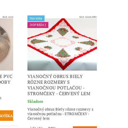
Kód:
6126
Kód:
62266/KRU
Novinka
DOPREDAJ
E PVC
VIANOČNÝ OBRUS BIELY
DOBY
RÔZNE ROZMERY S
VIANOČNOU POTLAČOU -
STROMČEKY - ČERVENÝ LEM
o
Skladom
Vianočný obrus Biely rôzne rozmery s
vianočnou potlačou - STROMČEKY -
Červený lem