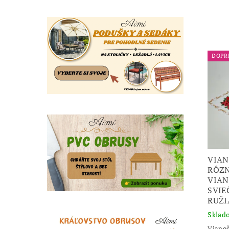
DOPR
VIAN
RÔZN
VIAN
SVIE
RUŽI
Sklad
Vianoč