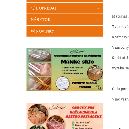
🛒 DOPREDAJ
Materiál:
NÁBYTOK
Tvar: ová
🆕 NOVINKY
Rozmery: 
Vianočný
Stačí utr
vyrába sa
Celú ponu
Viac vian