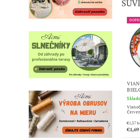
SÚV
DOPR
VIAN
BIEL
Sklad
Vianoč
Červen
€1
€1,69