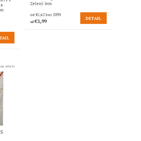
Zelený lem
na
em
od €1,62 bez DPH
DETAIL
€1,99
od
TAIL
Kód:
4594/33
 S