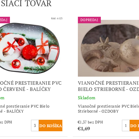
ISIACI TOVAR
Kód:
6123
EDAJ
DOPREDAJ
OČNÉ PRESTIERANIE PVC
VIANOČNÉ PRESTIERANI
O ČERVENÉ - BALÍČKY
BIELO STRIEBORNÉ - OZ
om
Skladom
né prestieranie PVC Bielo
Vianočné prestieranie PVC Biel
é - BALÍČKY
Strieborné - OZDOBY
,37 bez DPH
€1,37 bez DPH
€1,69