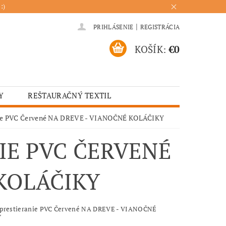
:)
|
PRIHLÁSENIE
REGISTRÁCIA
KOŠÍK:
€0
Y
REŠTAURAČNÝ TEXTIL
ADENIA
HOTELOVÝ TEXTIL
nie PVC Červené NA DREVE - VIANOČNÉ KOLÁČIKY
ÚRENIE
KUCHYŇA
IE PVC ČERVENÉ
KOLÁČIKY
 prestieranie PVC Červené NA DREVE - VIANOČNÉ
Y