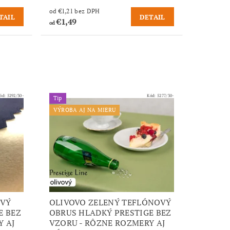
od €1,21 bez DPH
TAIL
DETAIL
€1,49
od
ód:
5292/30-
Kód:
5277/30-
Tip
VÝROBA AJ NA MIERU
OVÝ
OLIVOVO ZELENÝ TEFLÓNOVÝ
E BEZ
OBRUS HLADKÝ PRESTIGE BEZ
Y AJ
VZORU - RÔZNE ROZMERY AJ