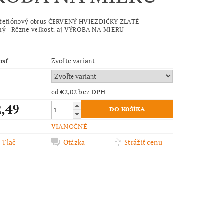
 teflónový obrus ČERVENÝ HVIEZDIČKY ZLATÉ
ný - Rôzne veľkosti aj VÝROBA NA MIERU
osť
Zvoľte variant
od €2,02
bez DPH
2,49
VIANOČNÉ
Tlač
Otázka
Strážiť cenu