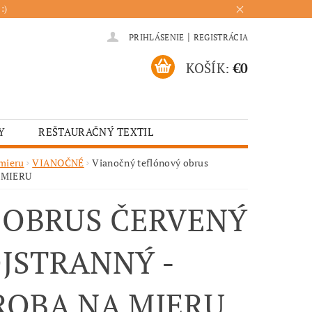
:)
|
PRIHLÁSENIE
REGISTRÁCIA
KOŠÍK:
€0
Y
REŠTAURAČNÝ TEXTIL
ADENIA
HOTELOVÝ TEXTIL
 mieru
VIANOČNÉ
Vianočný teflónový obrus
A MIERU
ÚRENIE
KUCHYŇA
 OBRUS ČERVENÝ
JSTRANNÝ -
ROBA NA MIERU