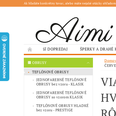
Ak hľadáte konkrétny tovar, alebo máte nejaké otázky ohľadom
🛒 DOPREDAJ
ŠPERKY A DRAHÉ
🌳 ZÁHRADA
🍽️ GASTRO
JESENN
Domo
🟫 OBRUSY
ČERVE
❤️ VALENTÍN – TIPY NA DARČEKY
🐣VE
TEFLÓNOVÉ OBRUSY
VI
GASTRO PREVÁDZKY
ŠKOLY A VEREJN
JEDNOFAREBNÉ TEFLÓNOVÉ
OBRUSY bez vzoru - KLASIK
HV
JEDNOFAREBNÉ TEFLÓNOVÉ
OBRUSY so vzorom KLASIK
TEFLÓNOVÉ OBRUSY HLADKÉ
RÔ
bez vzoru - PRESTIGE