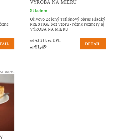
VÝROBA NA MIERU
Skladom
Olivovo Zelený Teflónový obrus Hladký
rôzne
PRESTIGE bez vzoru - rôzne rozmery aj
VÝROBA NA MIERU
od €1,21 bez DPH
TAIL
DETAIL
€1,49
od
ód:
5340/30-
Ý