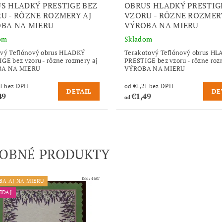
S HLADKÝ PRESTIGE BEZ
OBRUS HLADKÝ PRESTIG
U - RÔZNE ROZMERY AJ
VZORU - RÔZNE ROZMER
BA NA MIERU
VÝROBA NA MIERU
om
Skladom
vý Teflónový obrus HLADKÝ
Terakotový Teflónový obrus H
GE bez vzoru - rôzne rozmery aj
PRESTIGE bez vzoru - rôzne roz
A NA MIERU
VÝROBA NA MIERU
od €1,21 bez DPH
od €1,21 bez DPH
DETAIL
DE
49
€1,49
od
OBNÉ PRODUKTY
Kód:
4687
BA AJ NA MIERU
EDAJ