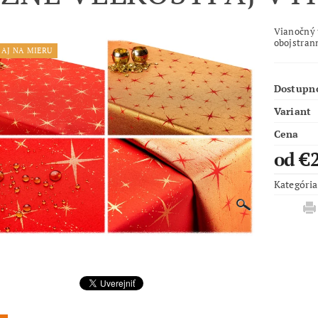
Vianočný
obojstran
AJ NA MIERU
Dostupn
Variant
Cena
od €
Kategória