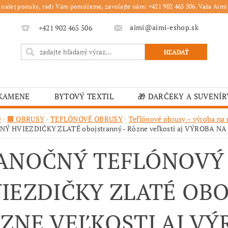
 našej ponuky, radi Vám pomôžeme, zavolajte nám: +421 902 465 506. Vaša Aimi 
aimi@aimi-eshop.sk
+421 902 465 506
 KAMENE
BYTOVÝ TEXTIL
🎁 DARČEKY A SUVENÍR
É OBRUSY
🎄 VIANOČNÝ TOVAR
🏫 ŠKOLSKÉ ZARI
v
🟫 OBRUSY
TEFLÓNOVÉ OBRUSY
Teflónové obrusy – výroba na
NÝ HVIEZDIČKY ZLATÉ obojstranný - Rôzne veľkosti aj VÝROBA N
ĽKONOČNÝ TOVAR
VIANOČNÉ
🟫 OBRUSY
K
ANOČNÝ TEFLÓNOVÝ
É ZARIADENIA
MOJA OBJEDNÁVKA
IEZDIČKY ZLATÉ OBO
ZNE VEĽKOSTI AJ VÝ