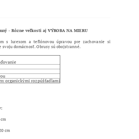
nný - Rôzne veľkosti aj VÝROBA NA MIERU
m s lurexom a teflónovou úpravou pre zachovanie si
te svoju domácnosť. Obrusy sú obojstranné.
eďovanie
rou
rny organickými rozpúšťadlami
v
:
0 cm
20 cm