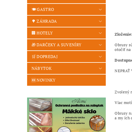
🍽️ GASTRO
🌳 ZÁHRADA
🏢 HOTELY
Zloženie
🎁 DARČEKY A SUVENÍRY
Obrusy sú
otočiť na
🛒 DOPREDAJ
Dostupné
NÁBYTOK
NEPRAŤ V
🆕 NOVINKY
Zvolený m
Viac mot
Obrusy n
a my ich