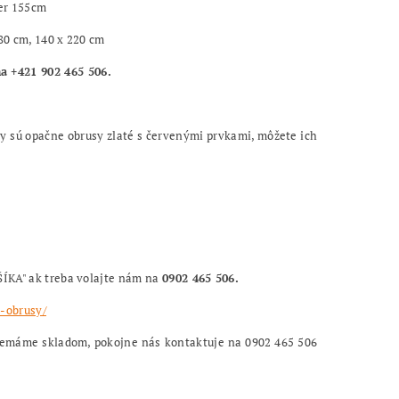
er 155cm
80 cm, 140 x 220 cm
 +421 902 465 506.
ny sú opačne obrusy
zlaté s červenými prvkami, môžete ich
ŠÍKA" ak treba volajte nám na
0902 465 506.
-obrusy/
 nemáme skladom, pokojne nás kontaktuje na 0902 465 506