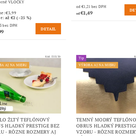
borné VLOČKY
od €1,21 bez DPH
DE
€1,49
ne:
€3,99
od
te
:
až €2 (–25 %)
od €2,43 bez DPH
DETAIL
99
Kód:
5355/30-
K
Tip
BA AJ NA MIERU
VÝROBA AJ NA MIERU
LO ŽLTÝ TEFLÓNOVÝ
TEMNÝ MODRÝ TEFLÓN
S HLADKÝ PRESTIGE BEZ
OBRUS HLADKÝ PRESTIG
U - RÔZNE ROZMERY AJ
VZORU - RÔZNE ROZMER