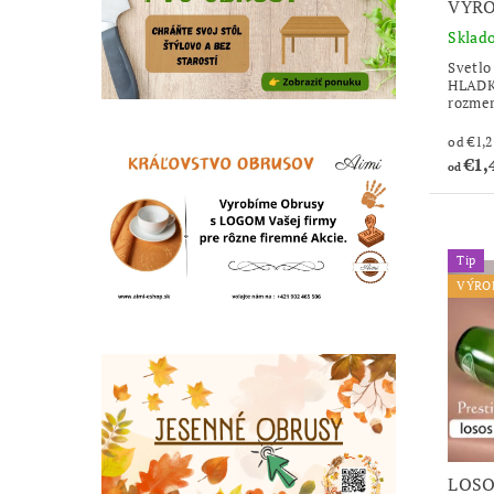
VÝRO
Sklad
Svetl
HLADKÝ
rozmer
€1,
od
Tip
VÝRO
LOSO