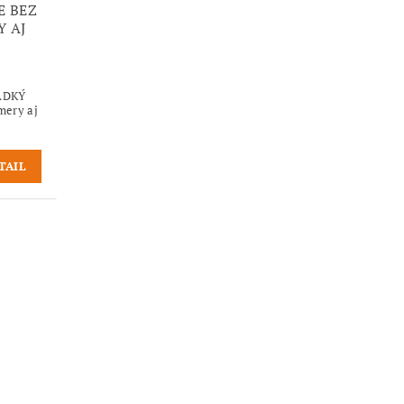
E BEZ
Y AJ
LADKÝ
mery aj
TAIL