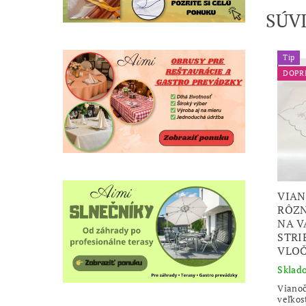
SÚV
Tip
DOPR
VIAN
RÔZN
NA V
STRI
VLO
Sklad
Vianoč
veľkos