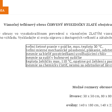
SIA
Vianočný teflónový obrus ČERVENÝ HVIEZDIČKY ZLATÉ obojstra
é obrusy vo vysokokvalitnom prevedení s vianočným ZLATÝM vzoro
o vzhľadu. Vyskladajte si svoju súpravu z dostupných veľkostí a zútulni
veľmi šetrné pranie v práčke, max. teplota 30 °C,
veľmi mierne mechanické pôsobenie, plákanie, odstr
nesmie sa bieliť prostriedkami uvoľňujúcimi chlór
nesmie sa sušiť v bubnovej sušičke
teplota žehličky max. 110 °C, opatrne pri žehlení s pa
nesmie sa chemicky čistiť, nesmú sa odstraňovať škv
Možné rozmery obruso
štvorec:
30 x 30 cm, 80 x 8
oválny:
140 x 180 cm, 140 x 2