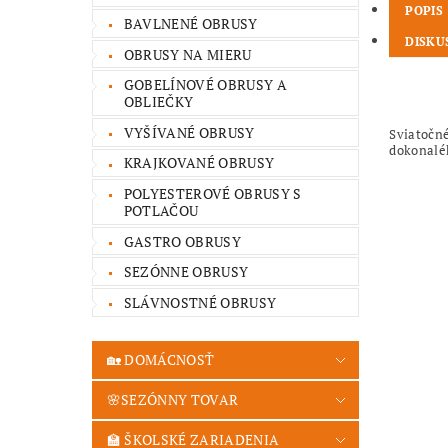
POPIS
BAVLNENÉ OBRUSY
DISKU
OBRUSY NA MIERU
GOBELÍNOVÉ OBRUSY A
OBLIEČKY
VYŠÍVANÉ OBRUSY
Sviatočn
dokonaléh
KRAJKOVANÉ OBRUSY
POLYESTEROVÉ OBRUSY S
POTLAČOU
GASTRO OBRUSY
SEZÓNNE OBRUSY
SLÁVNOSTNÉ OBRUSY
🏡 DOMÁCNOSŤ
🌸SEZÓNNY TOVAR
🏫 ŠKOLSKÉ ZARIADENIA