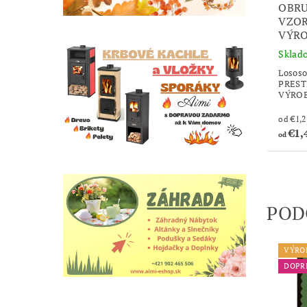
OBRU
VZOR
VÝRO
Sklad
Lososo
PRESTI
VÝROB
€1,
od
POD
VÝRO
DOPR