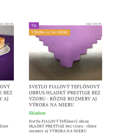
ód:
5325/30-
Kód:
5295/30-
Tip
VÝROBA AJ NA MIERU
NOVÝ
SVETLO FIALOVÝ TEFLÓNOVÝ
E BEZ
OBRUS HLADKÝ PRESTIGE BEZ
Y AJ
VZORU - RÔZNE ROZMERY AJ
VÝROBA NA MIERU
Skladom
Svetlo FIALOVÝ Teflónový obrus
rôzne
HLADKÝ PRESTIGE bez vzoru - rôzne
rozmery aj VÝROBA NA MIERU