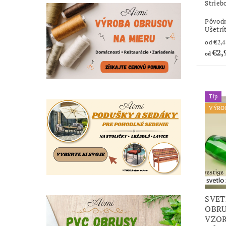
Strie
Pôvod
Ušetrí
€2,
od
Tip
VÝRO
SVET
OBRU
VZOR