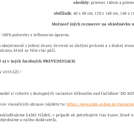
okrúhly:
priemer 140cm a priem
obdĺžnik:
40 x 80 cm, 120 x 140 cm, 140 x 1
Možnosť iných rozmerov na objednávku na
:
100% polyester s teflonovou úpravou
 obojstranné z jednej strany červené so zlatými prvkami a z druhej stra
 stranu, ktorá sa Vám viac páči.
 aj v iných farebných PREVEDENIACH.
 AVIVÁŽI !
odel si vyberte z dostupných variantov kliknutím nad tlačidlom "DO KO
ívov vianočných obrusov nájdete tu:
https://www.aimi-eshop.sk/vianocne
askladňujeme každý týždeň, v prípade ak potrebujete viac kusov, ktoré
 objednáme u nášho dodávateľa.