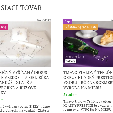
ISIACI TOVAR
Kód:
5754/KRU
K
Tip
EDAJ
VÝROBA AJ NA MIERU
OČNÝ VYŠÍVANÝ OBRUS -
TMAVO FIALOVÝ TEFLÓ
E VEĽKOSTI A OBLIEČKA
OBRUS HLADKÝ PRESTIG
ANKÚŠ - ZLATÉ A
VZORU - RÔZNE ROZMER
EBORNÉ A RÚŽOVÉ
VÝROBA NA MIERU
ČKY
Skladom
om
Tmavo Fialový Teflónový obrus
HLADKÝ PRESTIGE bez vzoru - 
ný vyšívaný obrus BIELY - rôzne
rozmery aj VÝROBA NA MIERU
ti a obliečka na vankúš - Zlaté a