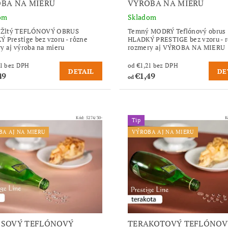
BA NA MIERU
VÝROBA NA MIERU
om
Skladom
o Žltý TEFLÓNOVÝ OBRUS
Temný MODRÝ Teflónový obrus
 Prestige bez vzoru - rôzne
HLADKÝ PRESTIGE bez vzoru - 
y aj výroba na mieru
rozmery aj VÝROBA NA MIERU
od €1,21 bez DPH
od €1,21 bez DPH
DETAIL
DE
49
€1,49
od
Kód:
5274/30-
K
Tip
BA AJ NA MIERU
VÝROBA AJ NA MIERU
SOVÝ TEFLÓNOVÝ
TERAKOTOVÝ TEFLÓNOV