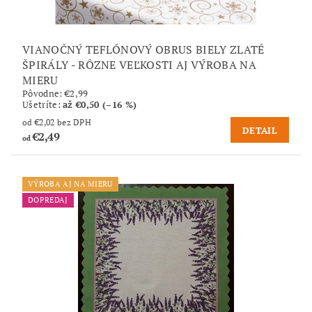
VIANOČNÝ TEFLÓNOVÝ OBRUS BIELY ZLATÉ
ŠPIRÁLY - RÔZNE VEĽKOSTI AJ VÝROBA NA
MIERU
Pôvodne:
€2,99
Ušetríte
:
až €0,50 (–16 %)
od €2,02 bez DPH
DETAIL
€2,49
od
VÝROBA AJ NA MIERU
DOPREDAJ