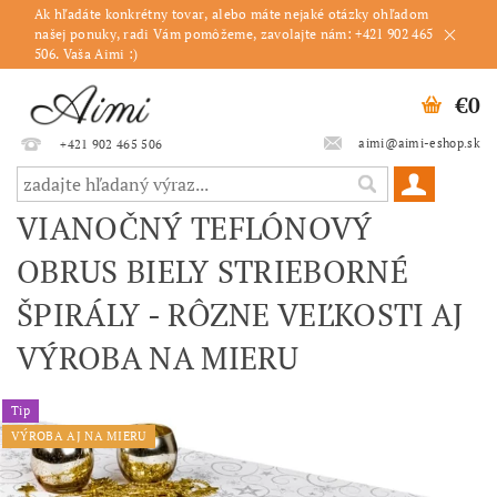
Ak hľadáte konkrétny tovar, alebo máte nejaké otázky ohľadom
našej ponuky, radi Vám pomôžeme, zavolajte nám: +421 902 465
506. Vaša Aimi :)
€0
aimi@aimi-eshop.sk
+421 902 465 506
VIANOČNÝ TEFLÓNOVÝ
OBRUS BIELY STRIEBORNÉ
ŠPIRÁLY - RÔZNE VEĽKOSTI AJ
VÝROBA NA MIERU
Tip
VÝROBA AJ NA MIERU