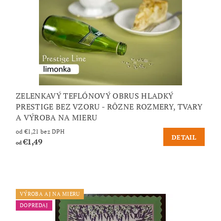
ZELENKAVÝ TEFLÓNOVÝ OBRUS HLADKÝ
PRESTIGE BEZ VZORU - RÔZNE ROZMERY, TVARY
A VÝROBA NA MIERU
od €1,21 bez DPH
DETAIL
€1,49
od
VÝROBA AJ NA MIERU
DOPREDAJ