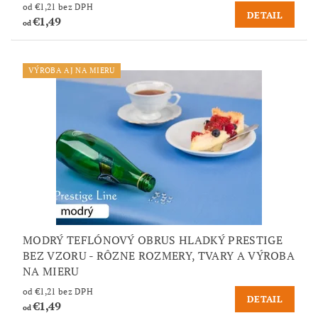
od €1,21 bez DPH
DETAIL
€1,49
od
VÝROBA AJ NA MIERU
MODRÝ TEFLÓNOVÝ OBRUS HLADKÝ PRESTIGE
BEZ VZORU - RÔZNE ROZMERY, TVARY A VÝROBA
NA MIERU
od €1,21 bez DPH
DETAIL
€1,49
od