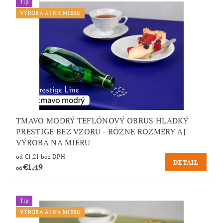
Tip
VÝROBA AJ NA MIERU
TMAVO MODRÝ TEFLÓNOVÝ OBRUS HLADKÝ
PRESTIGE BEZ VZORU - RÔZNE ROZMERY AJ
VÝROBA NA MIERU
od €1,21 bez DPH
DETAIL
€1,49
od
Tip
VÝROBA AJ NA MIERU