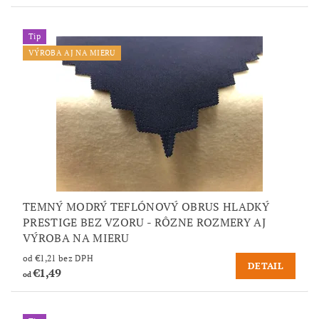
Tip
VÝROBA AJ NA MIERU
TEMNÝ MODRÝ TEFLÓNOVÝ OBRUS HLADKÝ
PRESTIGE BEZ VZORU - RÔZNE ROZMERY AJ
VÝROBA NA MIERU
od €1,21 bez DPH
DETAIL
€1,49
od