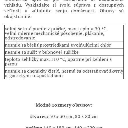
vzhľadu. Vyskladajte si svoju súpravu z dostupných
veľkostí a zútulnite svoju domácnosť.
Obrusy sú
obojstranné.
veľmi šetrné pranie v práčke, max. teplota 30 °C,
veľmi mierne mechanické pôsobenie, plákanie,
odstreďovanie
nesmie sa bieliť prostriedkami uvoľňujúcimi chlór
nesmie sa sušiť v bubnovej sušičke
teplota žehličky max. 110 °C, opatrne pri žehlení s
parou
nesmie sa chemicky čistiť, nesmú sa odstraňovať škvrny
organickými rozpúšťadlami
Možné rozmery obrusov
:
štvorec:
30 x 30 cm, 80 x 80 cm
oválny:
140 x 180 cm, 140 x 220 cm