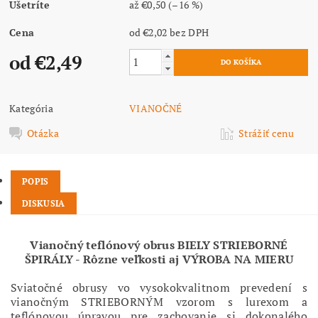
Ušetríte
až
€0,50
(–16 %)
Cena
od €2,02
bez DPH
od €2,49
Kategória
VIANOČNÉ
Otázka
Strážiť cenu
POPIS
DISKUSIA
Vianočný teflónový obrus BIELY STRIEBORNÉ
ŠPIRÁLY - Rôzne veľkosti aj VÝROBA NA MIERU
Sviatočné obrusy vo vysokokvalitnom prevedení s
vianočným STRIEBORNÝM vzorom s lurexom a
teflónovou úpravou pre zachovanie si dokonalého