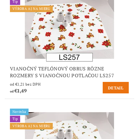
Tip
VÝROBA AJ NA MIERU
VIANOČNÝ TEFLÓNOVÝ OBRUS RÔZNE
ROZMERY S VIANOČNOU POTLAČOU LS257
od €1,21 bez DPH
DETAIL
€1,49
od
Novinka
Tip
VÝROBA AJ NA MIERU