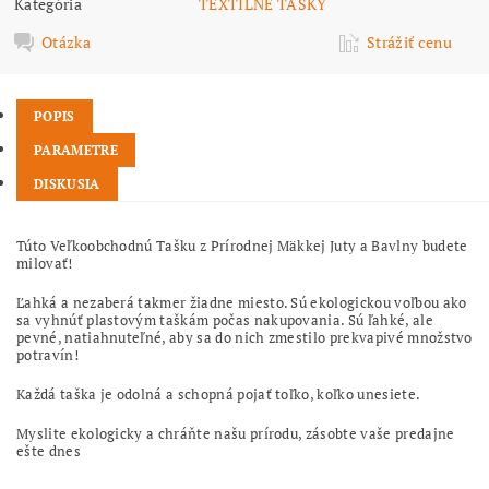
Kategória
TEXTILNÉ TAŠKY
Otázka
Strážiť cenu
POPIS
PARAMETRE
DISKUSIA
Túto Veľkoobchodnú Tašku z Prírodnej Mäkkej Juty a Bavlny budete
milovať!
Ľahká a nezaberá takmer žiadne miesto. Sú ekologickou voľbou ako
sa vyhnúť plastovým taškám počas nakupovania. Sú ľahké, ale
pevné, natiahnuteľné, aby sa do nich zmestilo prekvapivé množstvo
potravín!
Každá taška je odolná a schopná pojať toľko, koľko unesiete.
Myslite ekologicky a chráňte našu prírodu, zásobte vaše predajne
ešte dnes