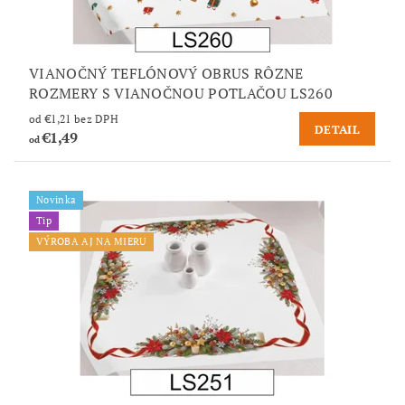
VIANOČNÝ TEFLÓNOVÝ OBRUS RÔZNE
ROZMERY S VIANOČNOU POTLAČOU LS260
od €1,21 bez DPH
DETAIL
€1,49
od
Novinka
Tip
VÝROBA AJ NA MIERU