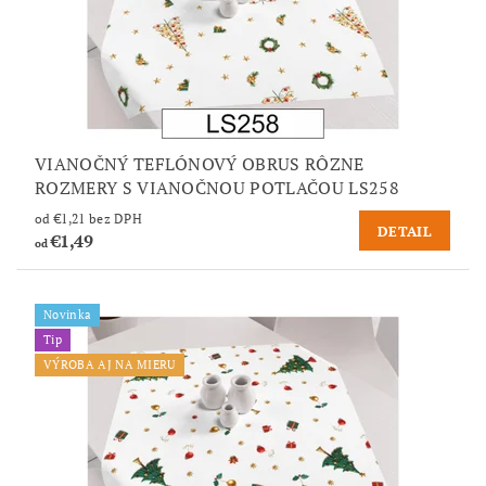
VIANOČNÝ TEFLÓNOVÝ OBRUS RÔZNE
ROZMERY S VIANOČNOU POTLAČOU LS258
od €1,21 bez DPH
DETAIL
€1,49
od
Novinka
Tip
VÝROBA AJ NA MIERU