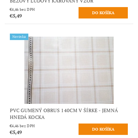
BÉŽOVÝ ĽUDOVÝ KÁROVANÝ VZOR
€4,46 bez DPH
€5,49
Novinka
PVC GUMENÝ OBRUS 140CM V ŠÍRKE - JEMNÁ
HNEDÁ KOCKA
€4,46 bez DPH
€5,49