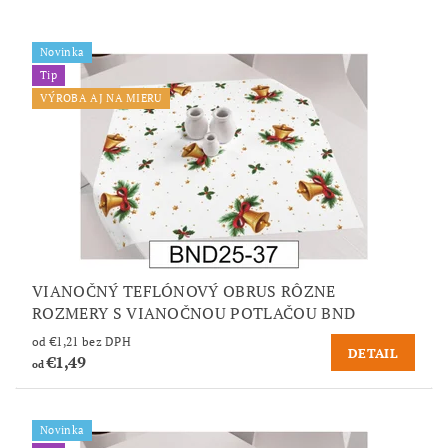
Novinka
Tip
VÝROBA AJ NA MIERU
VIANOČNÝ TEFLÓNOVÝ OBRUS RÔZNE
ROZMERY S VIANOČNOU POTLAČOU BND
od €1,21 bez DPH
DETAIL
€1,49
od
Novinka