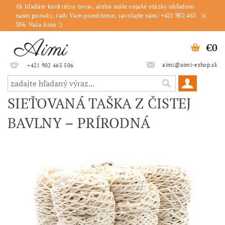
Ak hľadáte konkrétny tovar, alebo máte nejaké otázky ohľadom
našej ponuky, radi Vám pomôžeme, zavolajte nám: +421 902 465
506. Vaša Aimi :)
€0
aimi@aimi-eshop.sk
+421 902 465 506
SIEŤOVANÁ TAŠKA Z ČISTEJ
BAVLNY – PRÍRODNÁ