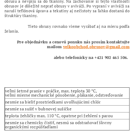
obrusu a nevpijú sa do tkaniny. Na zachovanie si tejto vlastnosti
obrusov je dôležité neprať obrusy v aviváži. Po vypraní v aviváži sa
naruší teflónová úprava a tekutiny aj nečistoty sa ľahko dostanú do
štruktúry tkaniny.
Tieto obrusy rovnako vieme vyrábať aj na mieru podľa
želania.
Pre objednávku a cenovú ponuku nás prosím kontaktujte
mailom
velkoobchod.obrusov@gmail.com
alebo
telefonicky na +421 902 465 506.
veľmi šetrné pranie v práčke, max. teplota 30 °C,
veľmi mierne mechanické pôsobenie, plákanie, odstreďovanie
nesmie sa bieliť prostriedkami uvoľňujúcimi chlór
nesmie sa sušiť v bubnovej sušičke
teplota žehličky max. 110 °C, opatrne pri žehlení s parou
nesmie sa chemicky čistiť, nesmú sa odstraňovať škvrny
organickými rozpúšťadlami