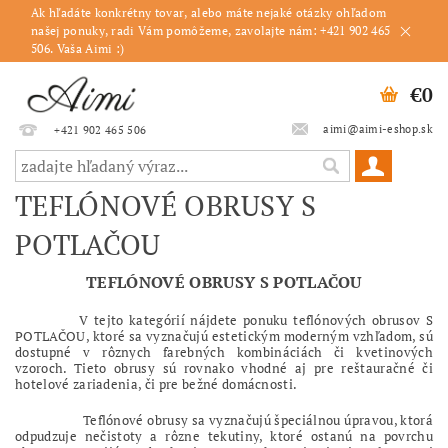
Ak hľadáte konkrétny tovar, alebo máte nejaké otázky ohľadom
našej ponuky, radi Vám pomôžeme, zavolajte nám: +421 902 465
506. Vaša Aimi :)
€0
aimi@aimi-eshop.sk
+421 902 465 506
TEFLÓNOVÉ OBRUSY S
POTLAČOU
TEFLÓNOVÉ OBRUSY S POTLAČOU
V tejto kategórií nájdete ponuku teflónových obrusov S
POTLAČOU, ktoré sa vyznačujú estetickým moderným vzhľadom, sú
dostupné v rôznych farebných kombináciách či kvetinových
vzoroch. Tieto obrusy sú rovnako vhodné aj pre reštauračné či
hotelové zariadenia, či pre bežné domácnosti.
Teflónové obrusy sa vyznačujú špeciálnou úpravou, ktorá
odpudzuje nečistoty a rôzne tekutiny, ktoré ostanú na povrchu