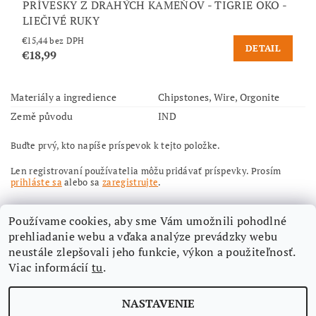
PRÍVESKY Z DRAHÝCH KAMEŇOV - TIGRIE OKO -
LIEČIVÉ RUKY
€15,44 bez DPH
DETAIL
€18,99
Materiály a ingredience
Chipstones, Wire, Orgonite
Země původu
IND
Buďte prvý, kto napíše príspevok k tejto položke.
Len registrovaní používatelia môžu pridávať príspevky. Prosím
prihláste sa
alebo sa
zaregistrujte
.
Používame cookies, aby sme Vám umožnili pohodlné
prehliadanie webu a vďaka analýze prevádzky webu
neustále zlepšovali jeho funkcie, výkon a použiteľnosť.
Viac informácií
tu
.
Nájdete nás aj na Facebooku
NASTAVENIE