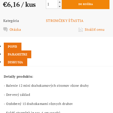
€6,16
/ kus
Kategória
STROMČEKY ŠŤASTIA
Otázka
Strážiť cenu
POPIS
PARAMETRE
DISKUSIA
Detaily produktu:
- Balenie 12 mini drahokamových stromov rôzne druhy
- Drevený základ
- Ozdobený 15 drahokamami rôznych druhov
- Každý stromček je cca. 6 cm vysoký