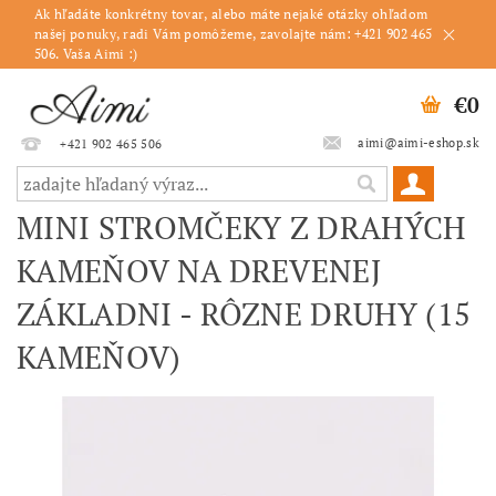
Ak hľadáte konkrétny tovar, alebo máte nejaké otázky ohľadom
našej ponuky, radi Vám pomôžeme, zavolajte nám: +421 902 465
506. Vaša Aimi :)
€0
aimi@aimi-eshop.sk
+421 902 465 506
MINI STROMČEKY Z DRAHÝCH
KAMEŇOV NA DREVENEJ
ZÁKLADNI - RÔZNE DRUHY (15
KAMEŇOV)