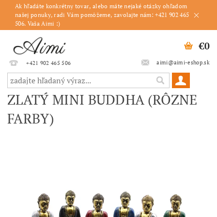
Ak hľadáte konkrétny tovar, alebo máte nejaké otázky ohľadom
našej ponuky, radi Vám pomôžeme, zavolajte nám: +421 902 465
506. Vaša Aimi :)
€0
aimi@aimi-eshop.sk
+421 902 465 506
ZLATÝ MINI BUDDHA (RÔZNE
FARBY)