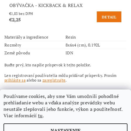
OBÝVAČKA - KICKBACK & RELAX
€1,83 bez DPH
DETAIL
€2,25
Materiály a ingredience
Resin
Rozměry
8x6x4 (cm), 0.192L
Země původu
IDN
Buďte prvý, kto napíše príspevok k tejto položke.
Len registrovaní používatelia môžu pridávať príspevky. Prosím
prihláste sa
alebo sa
zaregistrujte
.
Používame cookies, aby sme Vám umožnili pohodlné
prehliadanie webu a vďaka analýze prevádzky webu
neustále zlepšovali jeho funkcie, výkon a použiteľnosť.
Viac informácií
tu
.
Nájdete nás aj na Facebooku
NASTAVENIE