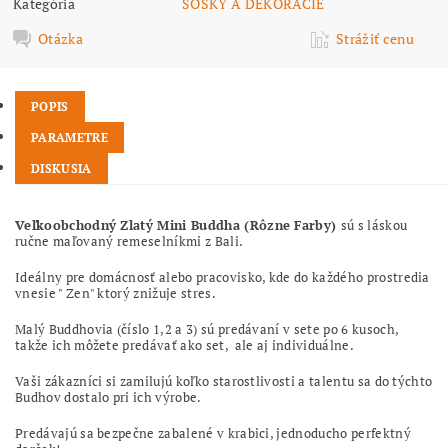
Kategória
SOŠKY A DEKORÁCIE
Otázka
Strážiť cenu
POPIS
PARAMETRE
DISKUSIA
Veľkoobchodný Zlatý Mini Buddha (Rôzne Farby)
sú s láskou
ručne maľovaný remeselníkmi z Bali.
Ideálny pre domácnosť alebo pracovisko, kde do každého prostredia
vnesie " Zen" ktorý znižuje stres.
Malý Buddhovia (číslo 1,2 a 3) sú predávaní v sete po 6 kusoch,
takže ich môžete predávať ako set, ale aj individuálne.
Vaši zákazníci si zamilujú koľko starostlivosti a talentu sa do týchto
Budhov dostalo pri ich výrobe.
Predávajú sa bezpečne zabalené v krabici, jednoducho perfektný