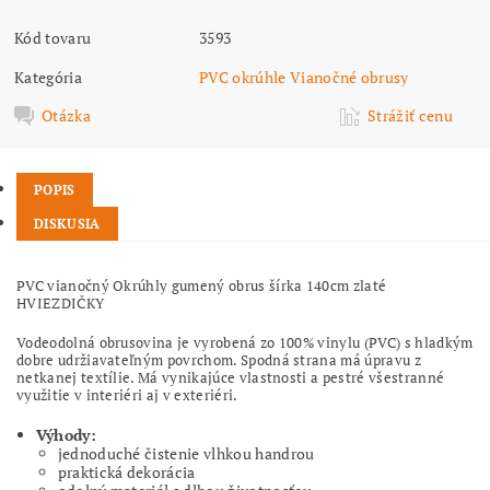
Kód tovaru
3593
Kategória
PVC okrúhle Vianočné obrusy
Otázka
Strážiť cenu
POPIS
DISKUSIA
PVC vianočný Okrúhly gumený obrus šírka 140cm zlaté
HVIEZDIČKY
Vodeodolná obrusovina je vyrobená zo 100% vinylu (PVC) s hladkým
dobre udržiavateľným povrchom. Spodná strana má úpravu z
netkanej textílie. Má vynikajúce vlastnosti a pestré všestranné
využitie v interiéri aj v exteriéri.
Výhody:
jednoduché čistenie vlhkou handrou
praktická dekorácia