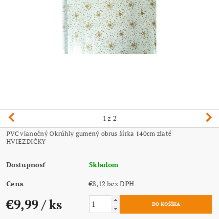
1
z 2
PVC vianočný Okrúhly gumený obrus šírka 140cm zlaté
HVIEZDIČKY
Dostupnosť
Skladom
Cena
€8,12 bez DPH
€9,99
/ ks