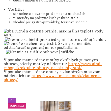
odolný materiál s dlhou životnosťou
Využitie:
záhradné stolovanie pri domoch a na chatách
v interiéry na pokrytie kuchynského stola
vhodné pre gastro-prevádzky, terasové sedenie
V ponuke máme rôzne motívy okrúhlych gumených
obrusov, všetky motívy nájdete tu:
https://www.aimi-
eshop.sk/okruhle-obrusy-na-okruhly-stol/
V ponuke máme rôzne obrusy s vianočným motívom,
nájdete ich tu:
https://www.aimi-eshop.sk/vianocne-
obrusy/
Tip
DOPREDAJ