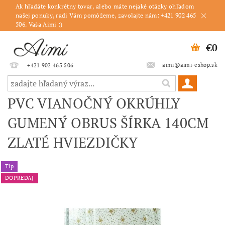
Ak hľadáte konkrétny tovar, alebo máte nejaké otázky ohľadom
našej ponuky, radi Vám pomôžeme, zavolajte nám: +421 902 465
506. Vaša Aimi :)
€0
aimi@aimi-eshop.sk
+421 902 465 506
PVC VIANOČNÝ OKRÚHLY
GUMENÝ OBRUS ŠÍRKA 140CM
ZLATÉ HVIEZDIČKY
Tip
DOPREDAJ