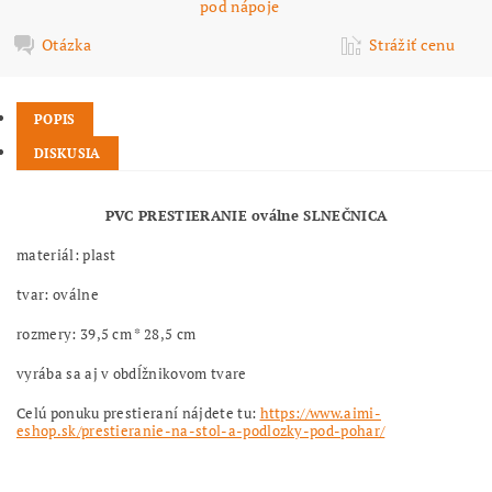
pod nápoje
Otázka
Strážiť cenu
POPIS
DISKUSIA
PVC PRESTIERANIE oválne SLNEČNICA
materiál: plast
tvar: oválne
rozmery: 39,5 cm * 28,5 cm
vyrába sa aj v obdĺžnikovom tvare
Celú ponuku prestieraní nájdete tu:
https://www.aimi-
eshop.sk/prestieranie-na-stol-a-podlozky-pod-pohar/