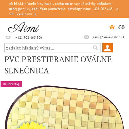
Ak hľadáte konkrétny tovar, alebo máte nejaké otázky ohľadom
našej ponuky, radi Vám pomôžeme, zavolajte nám: +421 902 465
506. Vaša Aimi :)
€0
aimi@aimi-eshop.sk
+421 902 465 506
PVC PRESTIERANIE OVÁLNE
SLNEČNICA
DOPREDAJ