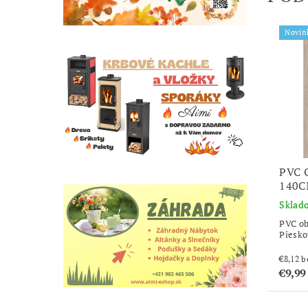
Novin
PVC 
140C
Sklad
PVC ob
Piesko
€8
€9,99