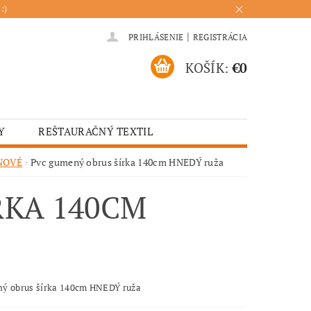
:)
|
PRIHLÁSENIE
REGISTRÁCIA
KOŠÍK:
€0
Y
REŠTAURAČNÝ TEXTIL
ADENIA
HOTELOVÝ TEXTIL
NOVÉ
Pvc gumený obrus šírka 140cm HNEDÝ ruža
ÚRENIE
KUCHYŇA
RKA 140CM
ý obrus šírka 140cm HNEDÝ ruža