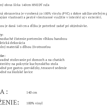
ný obrus šírka 140cm HNEDÝ ruža
á obrusovina je vyrobená zo 100% vinylu (PVC) s dobre udržiavateľným p
júce vlastnosti a pestré všestranné využitie v interiéri aj v exteriéri.
usu je daná 140 cm a dĺžku je potrebné zadať pri objednávke.
y:
noduché čistenie pretrením vlhkou handrou
ktická dekorácia
lný materiál s dlhou životnosťou
tie:
radné stolovanie pri domoch a na chatách
nteriéry na pokrytie kuchynského stola
dné pre gastro-prevádzky, terasové sedenie
dné na školské lavice
KA :
140 cm
ŽENIE:
100% vinyl