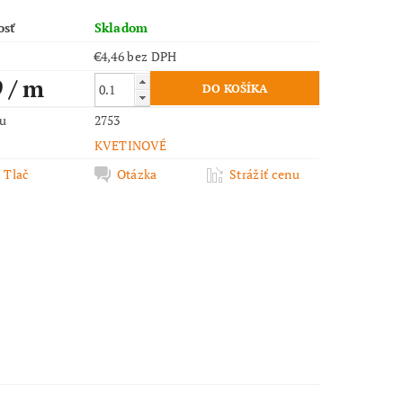
osť
Skladom
€4,46 bez DPH
9
/ m
ru
2753
KVETINOVÉ
Tlač
Otázka
Strážiť cenu