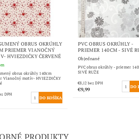
GUMENÝ OBRUS OKRÚHLY
PVC OBRUS OKRÚHLY -
M PRIEMER VIANOČNÝ
PRIEMER 140CM - SIVÉ R
V- HVIEZDIČKY ČERVENÉ
Objednané
om
PVC obrus okrúhly - priemer 14
SIVÉ RUŽE
mený obrus okrúhly 140cm
er Vianočný motív- HVIEZDIČKY
né
€8,12 bez DPH
€9,99
,12 bez DPH
OBNÉ PRODUKTY