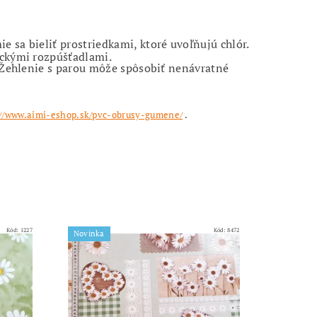
://www.aimi-eshop.sk/pvc-obrusy-gumene/
.
Kód:
1227
Kód:
8472
Novinka