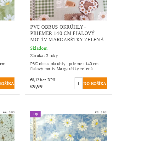
PVC OBRUS OKRÚHLY -
PRIEMER 140 CM FIALOVÝ
MOTÍV MARGARÉTKY ZELENÁ
Skladom
Záruka: 2 roky
0cm
PVC obrus okrúhly - priemer 140 cm
fialový motív Margarétky zelená
€8,12 bez DPH
€9,99
Kód:
3593
Kód:
5565
Tip