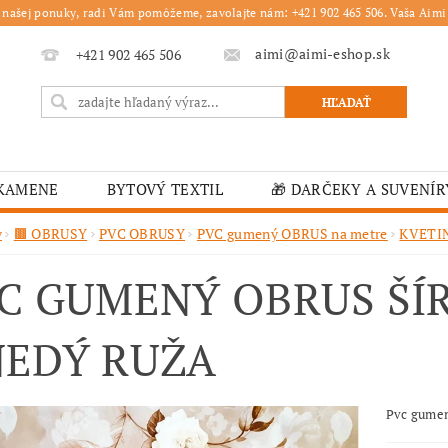
 našej ponuky, radi Vám pomôžeme, zavolajte nám: +421 902 465 506. Vaša Aimi 
aimi@aimi-eshop.sk
+421 902 465 506
 KAMENE
BYTOVÝ TEXTIL
🎁 DARČEKY A SUVENÍR
É OBRUSY
🎄 VIANOČNÝ TOVAR
🏫 ŠKOLSKÉ ZARI
v
🟫 OBRUSY
PVC OBRUSY
PVC gumený OBRUS na metre
KVETI
ĽKONOČNÝ TOVAR
VIANOČNÉ
🟫 OBRUSY
K
C GUMENÝ OBRUS ŠÍ
É ZARIADENIA
MOJA OBJEDNÁVKA
EDÝ RUŽA
Pvc gumen