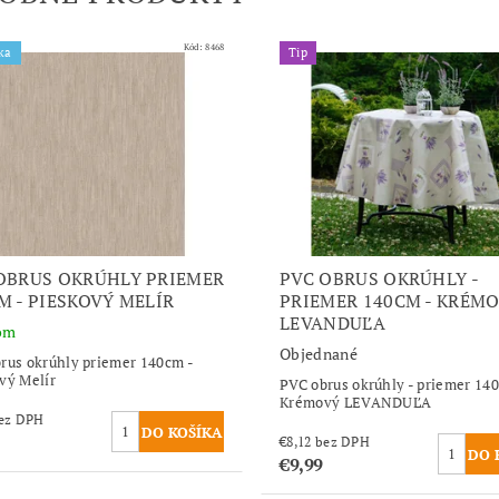
Kód:
8468
ka
Tip
OBRUS OKRÚHLY PRIEMER
PVC OBRUS OKRÚHLY -
M - PIESKOVÝ MELÍR
PRIEMER 140CM - KRÉM
LEVANDUĽA
om
Objednané
rus okrúhly priemer 140cm -
vý Melír
PVC obrus okrúhly - priemer 14
Krémový LEVANDUĽA
,12 bez DPH
€8,12 bez DPH
€9,99