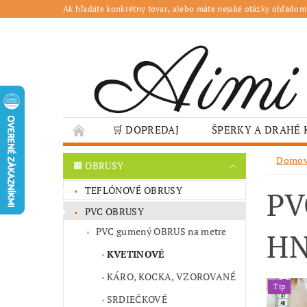
Ak hľadáte konkrétny tovar, alebo máte nejaké otázky ohľadom
🛒 DOPREDAJ
ŠPERKY A DRAHÉ
🌳 ZÁHRADA
🍽️ GASTRO
JESENN
Domo
🟫 OBRUSY
❤️ VALENTÍN – TIPY NA DARČEKY
🐣VE
TEFLÓNOVÉ OBRUSY
PV
GASTRO PREVÁDZKY
ŠKOLY A VEREJN
PVC OBRUSY
PVC gumený OBRUS na metre
HN
KVETINOVÉ
KÁRO, KOCKA, VZOROVANÉ
Tip
SRDIEČKOVÉ