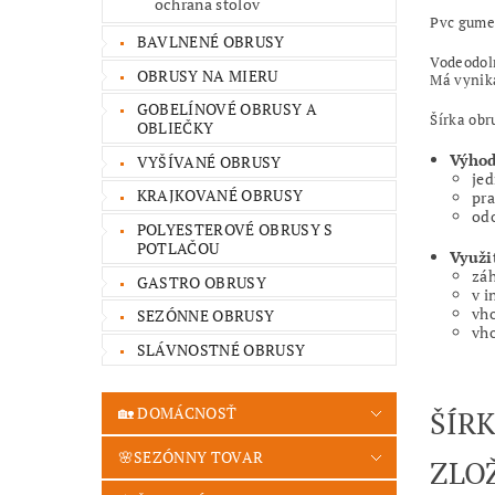
ochrana stolov
Pvc gume
BAVLNENÉ OBRUSY
Vodeodoln
OBRUSY NA MIERU
Má vynika
GOBELÍNOVÉ OBRUSY A
Šírka obr
OBLIEČKY
Výhod
VYŠÍVANÉ OBRUSY
jed
KRAJKOVANÉ OBRUSY
pra
odo
POLYESTEROVÉ OBRUSY S
POTLAČOU
Využi
záh
GASTRO OBRUSY
v i
vho
SEZÓNNE OBRUSY
vho
SLÁVNOSTNÉ OBRUSY
🏡 DOMÁCNOSŤ
ŠÍR
🌸SEZÓNNY TOVAR
ZLO