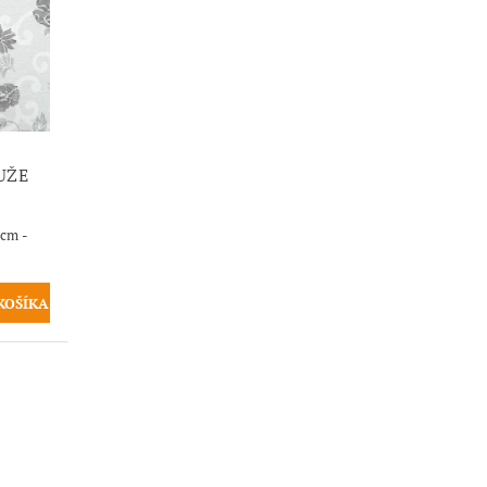
UŽE
0cm -