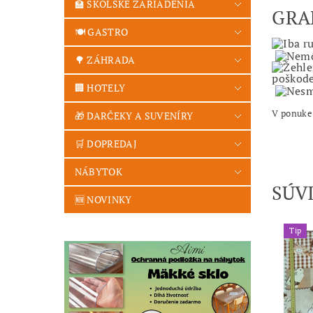
🏫 ŠKOLSKÉ ZARIADENIA
GR
🍽️ GASTRO
🌳 ZÁHRADA
🏢 HOTELY
V ponuke
🎁 DARČEKY A SUVENÍRY
🛒 DOPREDAJ
NÁBYTOK
SÚV
🆕 NOVINKY
Tip