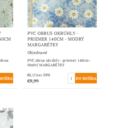
Y
PVC OBRUS OKRÚHLY -
40CM
PRIEMER 140CM - MODRÝ
MARGARÉTKY
Objednané
obrus
PVC obrus okrúhly - priemer 140cm -
Modrý MARGARÉTKY
€8,12 bez DPH
€9,99
Kód:
8473