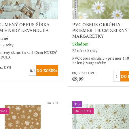
GUMENÝ OBRUS ŠÍRKA
PVC OBRUS OKRÚHLY -
M HNEDÝ LEVANDULA
PRIEMER 140CM ZELENÝ
MARGARÉTKY
nané
Skladom
: 2 roky
Záruka: 2 roky
umený obrus šírka 140cm HNEDÝ
NDULA
PVC obrus okrúhly - priemer 14
Zelený Margarétky
,46 bez DPH
€8,12 bez DPH
€9,99
Kód:
3173
Tip
EDAJ
DOPREDAJ