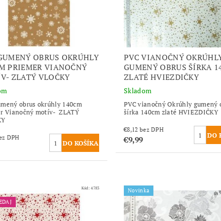
GUMENÝ OBRUS OKRÚHLY
PVC VIANOČNÝ OKRÚHL
M PRIEMER VIANOČNÝ
GUMENÝ OBRUS ŠÍRKA 1
V- ZLATÝ VLOČKY
ZLATÉ HVIEZDIČKY
om
Skladom
mený obrus okrúhly 140cm
PVC vianočný Okrúhly gumený 
er Vianočný motív- ZLATÝ
šírka 140cm zlaté HVIEZDIČKY
KY
€8,12 bez DPH
,12 bez DPH
€9,99
Kód:
4783
Novinka
EDAJ