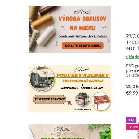
PVC 
140C
MOTÍ
Sklad
PVC gu
priem
VLOČ
€8
€9,99
Tip
DOPR