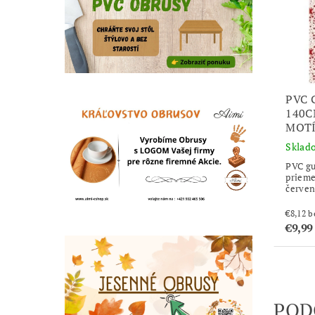
PVC 
140C
MOTÍ
Sklad
PVC gu
priem
červe
€8
€9,99
POD