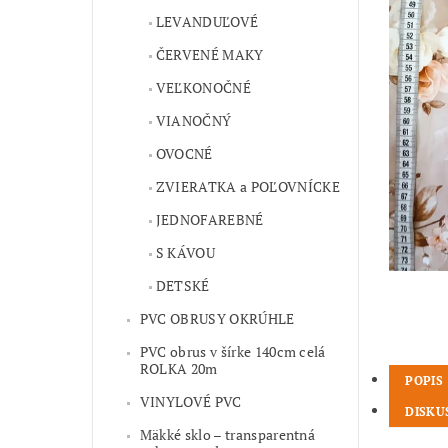
LEVANDUĽOVÉ
ČERVENÉ MAKY
VEĽKONOČNÉ
VIANOČNÝ
OVOCNÉ
ZVIERATKA a POĽOVNÍCKE
JEDNOFAREBNÉ
S KÁVOU
DETSKÉ
PVC OBRUSY OKRÚHLE
PVC obrus v šírke 140cm celá
ROLKA 20m
POPIS
VINYLOVÉ PVC
DISKU
Mäkké sklo – transparentná