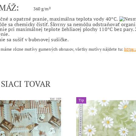
AMÁŽ:
360 g/m²
 máme rôzne motívy gumených obrusov, všetky motívy nájdete tu:
https
ISIACI TOVAR
Kód:
1829
Tip