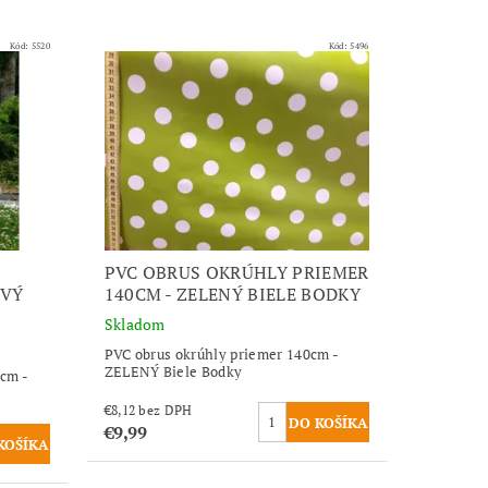
Kód:
5520
Kód:
5496
PVC OBRUS OKRÚHLY PRIEMER
OVÝ
140CM - ZELENÝ BIELE BODKY
Skladom
PVC obrus okrúhly priemer 140cm -
ZELENÝ Biele Bodky
0cm -
€8,12 bez DPH
€9,99