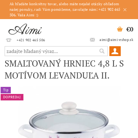
Ak hľadáte konkrétny tovar, alebo máte nejaké otázky ohľadom
našej ponuky, radi Vám pomôžeme, zavolajte nám: +421 902 465
506. Vaša Aimi :)
€0
aimi@aimi-eshop.sk
+421 902 465 506
SMALTOVANÝ HRNIEC 4,8 L S
MOTÍVOM LEVANDUĽA II.
Tip
DOPREDAJ