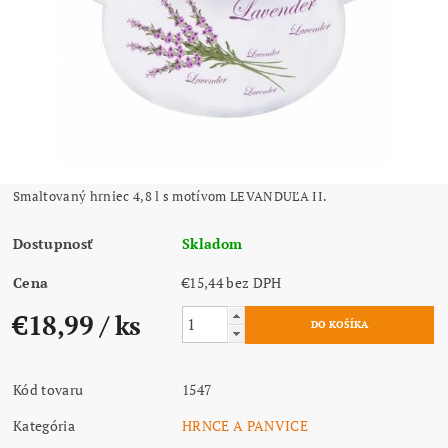
Smaltovaný hrniec 4,8 l s motívom LEVANDUĽA II.
Dostupnosť
Skladom
Cena
€15,44 bez DPH
€18,99
/ ks
Kód tovaru
1547
Kategória
HRNCE A PANVICE