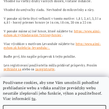
Vhodné na všetky druhy varných dosiek, vrátane indukcie.
Vhodné do umývačky riadu. Nevhodné do mikrovlnky a rúry.
V ponuke sú tieto štyri veľkosti v tomto motíve: 1,8 l, 2,4 l, 3,3 l a
4,8 l - horný priemer hrncov je 16 cm, 18 cm, 20 cm a 22 cm
V ponuke máme aj iné hrnce, ktoré nájdete tu:
https://www.aimi-
eshop.sk/vyhladavanie/?string=hrniec
.
Viac výrobkov s motívom Levandule nájdete tu:
http://www.aimi-
eshop.sk/kolekcia-levandula/ .
Buďte prvý, kto napíše príspevok k tejto položke.
Len registrovaní používatelia môžu pridávať príspevky. Prosím
prihláste sa
alebo sa
zaregistrujte
.
Používame cookies, aby sme Vám umožnili pohodlné
prehliadanie webu a vďaka analýze prevádzky webu
neustále zlepšovali jeho funkcie, výkon a použiteľnosť.
Viac informácií
tu
.
Nájdete nás aj na Facebooku