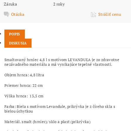
Záruka
2 roky
Otázka
Strážiť cenu
POPIS
DISKUSIA
Smaltovaný hrniec 4,8 l s motívom LEVANDUĽA je zo zdravotne
nezávadného materiálu a má vynikajúce tepelné vlastnosti.
Objem hrnca: 4,8 litra
Priemer hrnca: 22 cm
Výška hrnca: 13,5 cm
Farba: Biela s motívom Levandule, prikrývka je z číreho skla s
bielou úchytkou
Materiál. smalt (hrniec)/ sklo a plast (prikrývka)