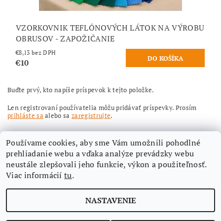
VZORKOVNIK TEFLÓNOVÝCH LÁTOK NA VÝROBU
OBRUSOV - ZAPOŽIČANIE
€8,13 bez DPH
€10
Buďte prvý, kto napíše príspevok k tejto položke.
Len registrovaní používatelia môžu pridávať príspevky. Prosím
prihláste sa
alebo sa
zaregistrujte
.
Používame cookies, aby sme Vám umožnili pohodlné
prehliadanie webu a vďaka analýze prevádzky webu
neustále zlepšovali jeho funkcie, výkon a použiteľnosť.
Viac informácií
tu
.
Nájdete nás aj na Facebooku
NASTAVENIE
Upraviť nastavenie cookies
2026 ©
Aimi-eshop
, všetky práva vyhradené