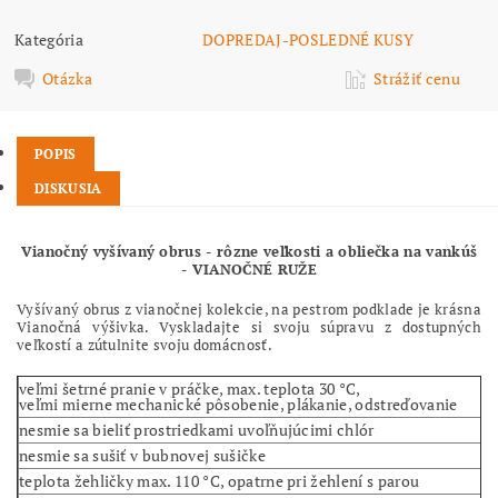
Kategória
DOPREDAJ-POSLEDNÉ KUSY
Otázka
Strážiť cenu
POPIS
DISKUSIA
Vianočný vyšívaný obrus - rôzne veľkosti a obliečka na vankúš
- VIANOČNÉ RUŽE
Vyšívaný obrus z vianočnej kolekcie, na pestrom podklade je krásna
Vianočná výšivka. Vyskladajte si svoju súpravu z dostupných
veľkostí a zútulnite svoju domácnosť.
veľmi šetrné pranie v práčke, max. teplota 30 °C,
veľmi mierne mechanické pôsobenie, plákanie, odstreďovanie
nesmie sa bieliť prostriedkami uvoľňujúcimi chlór
nesmie sa sušiť v bubnovej sušičke
teplota žehličky max. 110 °C, opatrne pri žehlení s parou