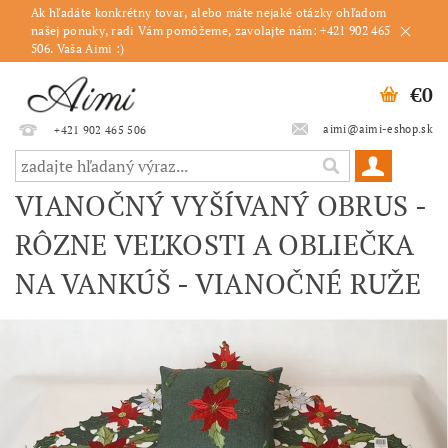
Ak hľadáte konkrétny tovar, alebo máte nejaké otázky ohľadom
našej ponuky, radi Vám pomôžeme, zavolajte nám: +421 902 465
506. Vaša Aimi :)
€0
aimi@aimi-eshop.sk
+421 902 465 506
VIANOČNÝ VYŠÍVANÝ OBRUS -
RÔZNE VEĽKOSTI A OBLIEČKA
NA VANKÚŠ - VIANOČNÉ RUŽE