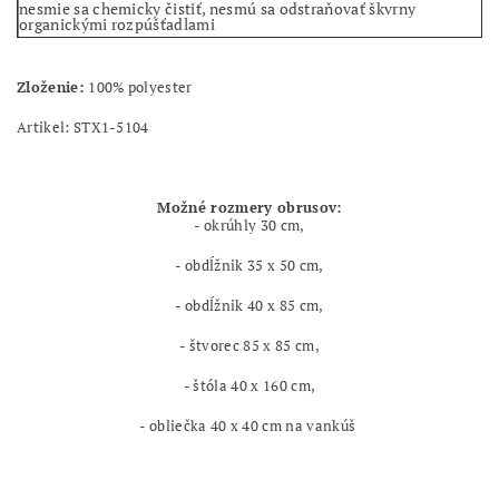
nesmie sa chemicky čistiť, nesmú sa odstraňovať škvrny
organickými rozpúšťadlami
Zloženie:
100% polyester
Artikel: STX1-5104
Možné rozmery obrusov:
- okrúhly 30 cm,
- obdĺžnik 35 x 50 cm,
- obdĺžnik 40 x 85 cm,
- štvorec 85 x 85 cm,
- štóla 40 x 160 cm,
- obliečka 40 x 40 cm na vankúš