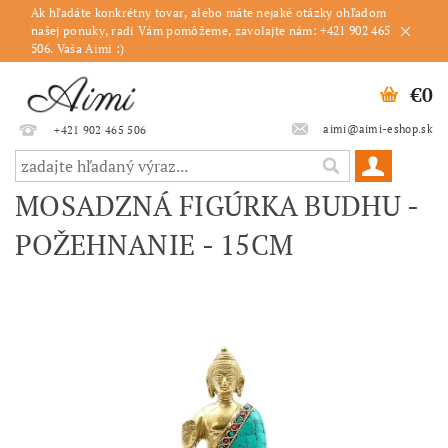
Ak hľadáte konkrétny tovar, alebo máte nejaké otázky ohľadom
našej ponuky, radi Vám pomôžeme, zavolajte nám: +421 902 465
506. Vaša Aimi :)
€0
aimi@aimi-eshop.sk
+421 902 465 506
MOSADZNÁ FIGÚRKA BUDHU -
POŽEHNANIE - 15CM