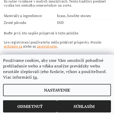
Sú ručne vyrábané v malých množstvách. Tento tradičný predmet
vyrába len niekoľko remeselníkov na svete.
Materiály a ingredience
brass, howlite stones
Země původu
IND
Buďte prvý, kto napíše príspevok k tejto položke.
Len registrovaní používatelia môžu pridávať príspevky. Prosím
prihláste sa
alebo sa
zaregistrujte
.
Používame cookies, aby sme Vám umožnili pohodlné
prehliadanie webu a vďaka analýze prevádzky webu
neustále zlepšovali jeho funkcie, výkon a použiteľnosť.
Viac informácií
tu
.
Nájdete nás aj na Facebooku
NASTAVENIE
Upraviť nastavenie cookies
2026 ©
Aimi-eshop
, všetky práva vyhradené
Vytvoril Shoptet
ODMIETNUŤ
SÚHLASÍM