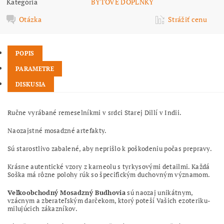
Kategória
BYTOVÉ DOPLNKY
Otázka
Strážiť cenu
POPIS
PARAMETRE
DISKUSIA
Ručne vyrábané remeselníkmi v srdci Starej Dillí v Indii.
Naozajstné mosadzné artefakty.
Sú starostlivo zabalené, aby neprišlo k poškodeniu počas prepravy.
Krásne autentické vzory z karneolu s tyrkysovými detailmi. Každá
Soška má rôzne polohy rúk so špecifickým duchovným významom.
Veľkoobchodný Mosadzný Budhovia
sú naozaj unikátnym,
vzácnym a zberateľským darčekom, ktorý poteší Vašich ezoteriku-
milujúcich zákazníkov.