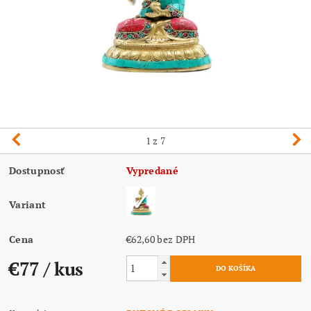
1
z 7
Dostupnosť
Vypredané
Variant
Cena
€62,60 bez DPH
€77
/ kus