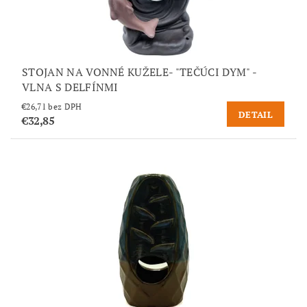
STOJAN NA VONNÉ KUŽELE- "TEČÚCI DYM" -
VLNA S DELFÍNMI
€26,71 bez DPH
DETAIL
€32,85