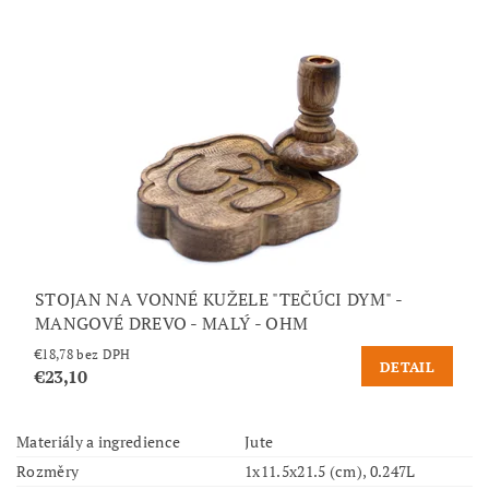
STOJAN NA VONNÉ KUŽELE "TEČÚCI DYM" -
MANGOVÉ DREVO - MALÝ - OHM
€18,78 bez DPH
DETAIL
€23,10
Materiály a ingredience
Jute
Rozměry
1x11.5x21.5 (cm), 0.247L