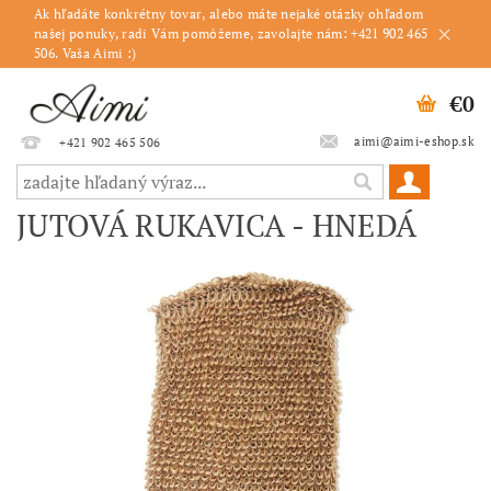
Ak hľadáte konkrétny tovar, alebo máte nejaké otázky ohľadom
našej ponuky, radi Vám pomôžeme, zavolajte nám: +421 902 465
506. Vaša Aimi :)
€0
aimi@aimi-eshop.sk
+421 902 465 506
JUTOVÁ RUKAVICA - HNEDÁ