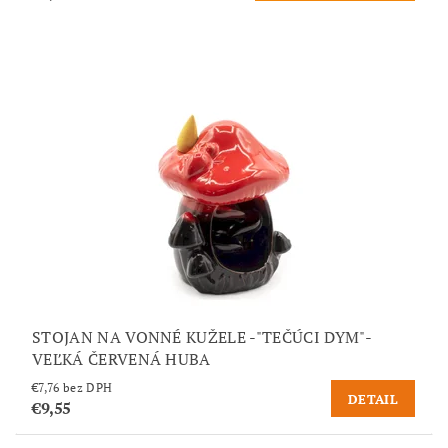
STOJAN NA VONNÉ KUŽELE -"TEČÚCI DYM"-
VEĽKÁ ČERVENÁ HUBA
€7,76 bez DPH
DETAIL
€9,55